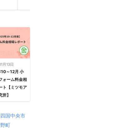
システム設置
01月13日
年10～12月 小
フォーム料金相
ート【ミツモア
究所】
四国中央市
松野町