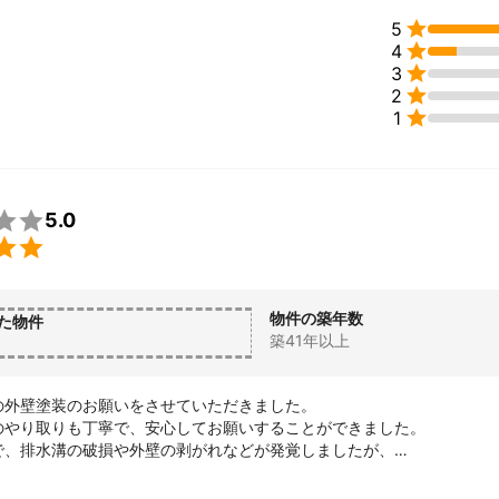

5

4

3

2

1

5.0

物件の築年数
た物件
築41年以上
の外壁塗装のお願いをさせていただきました。

のやり取りも丁寧で、安心してお願いすることができました。

で、排水溝の破損や外壁の剥がれなどが発覚しましたが、

にご対応いただき、感謝してます。

当にありがとうございました！