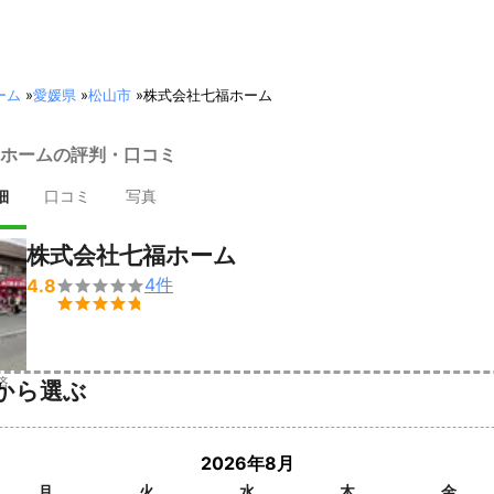
ーム
»
愛媛県
»
松山市
»
株式会社七福ホーム
ホームの評判・口コミ
細
口コミ
写真
株式会社七福ホーム
4
件
4.8


済
から選ぶ
2026年8月
月
火
水
木
金