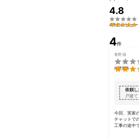
4.8


4件のレビュー
4
件
青野
様


外壁塗装
依頼し
戸建て
今回、実家
チャットで
工事の途中
そこも柔軟
この度は本