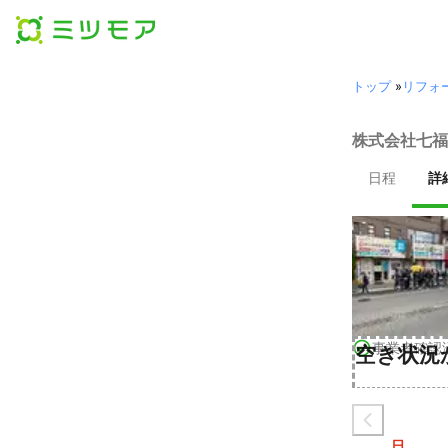
トップ
»
リフォ
株式会社七福
日程
詳
事業者確認
空き状況
日