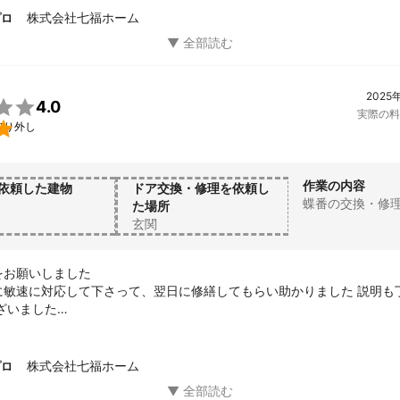
株式会社七福ホーム
プロ
2025

4.0
実際の料

取り外し
作業の内容
依頼した建物
ドア交換・修理を依頼し
蝶番の交換・修
た場所
玄関
お願いしました

に敏速に対応して下さって、翌日に修繕してもらい助かりました 説明も
ざいました

を後で直しに来てくれました

していなかったので嬉しかったです 有り難うございます
株式会社七福ホーム
プロ