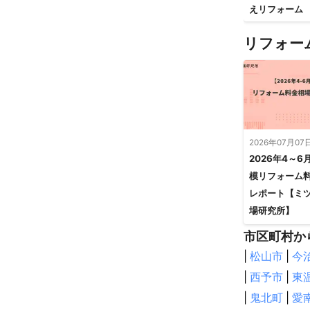
えリフォーム
リフォー
2026年07月07
2026年4～6
模リフォーム
レポート【ミ
場研究所】
市区町村か
|
松山市
|
今
|
西予市
|
東
|
鬼北町
|
愛