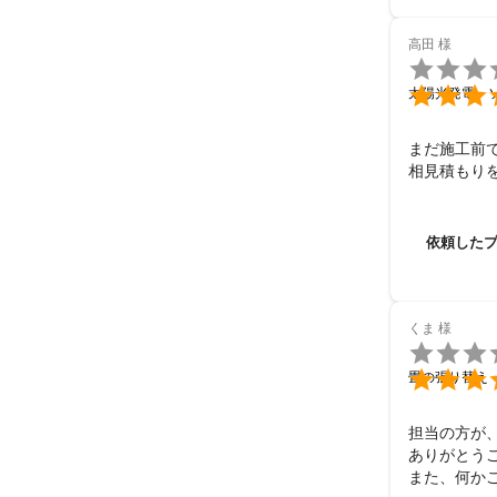
高田
様


太陽光発電・
まだ施工前
相見積もり
依頼した
くま
様


畳の張り替え
担当の方が
ありがとうご
また、何か