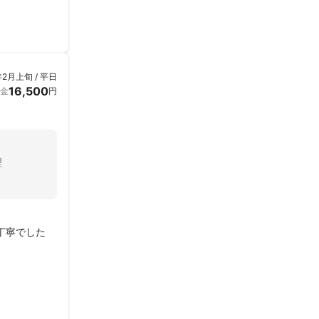
年2月上旬 / 平日
16,500
金
円
理
丁寧でした