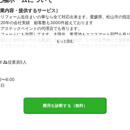
業内容・提供するサービス）
なリフォーム迄住まいの事なら全て対応出来ます。愛媛県、松山市の指
20年の会社実績　顧客数も3000件超えております

アステックペイントの代理店でも有ります。

リフォームにも加盟してます。太陽光　蓄電池もエコスマート部門も有
近くにモデルハウスも建築しておりますので、いつでも予約にて見学相
も多数実績有ります。お客様1人1人に合った提案も予算内で調整可能
さい。見積もり相談無料です。リフォームローンも取り扱い有ります。
年
従業員
5
人
ント
添った家作り
00〜
6
:00
休日
費用を診断する（無料）