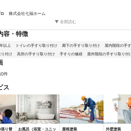
株式会社七福ホーム
プロ
内容・特徴
年以上
トイレの手すり取り付け
廊下の手すり取り付け
屋内階段の手
取り付け
高所の手すり取り付け
手すりの修繕
屋外階段の手すり取り付
画
0件
ビス
の張り替
お風呂（浴室・ユニッ
屋根塗装
外壁塗装