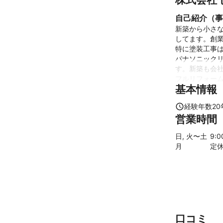
自己紹介（事
新築から小さ
してます。創業
特に塗装工事は
パナソニック
す。新築も会社
フルリフォーム
基本情報
問い合わせ下
ます。
経験年数
20
アピールポイ
営業時間
お客様に寄り
日, 火〜土
9
:
月
定
口コミ