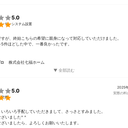

5.0

ソーラーシステム設置
ですが、終始こちらの希望に親身になって対応していただけました。

を5件ほどした中で、一番良かったです。
株式会社七福ホーム
プロ
2025

5.0
実際の料

・交換
、いろいろ手配していただきまして、さっさとすみました。

ざいました^ ^

ございましたら、よろしくお願いいたします。