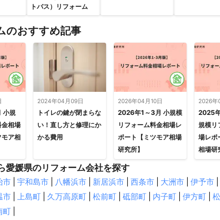
トバス）リフォーム
ムのおすすめ記事
日
2024年04月09日
2026年04月10日
2026年
月 小規
トイレの鍵が閉まらな
2026年1～3月 小規模
2025
料金相場
い！直し方と修理にか
リフォーム料金相場レ
規模リ
ツモア相
かる費用
ポート【ミツモア相場
場レポ
研究所】
相場研
ら愛媛県のリフォーム会社を探す
治市
|
宇和島市
|
八幡浜市
|
新居浜市
|
西条市
|
大洲市
|
伊予市
|
温市
|
上島町
|
久万高原町
|
松前町
|
砥部町
|
内子町
|
伊方町
|
南町
|