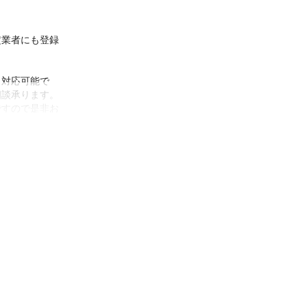
定業者にも登録
り対応可能で
談承ります。

ですので是非お
宜しくお願いし