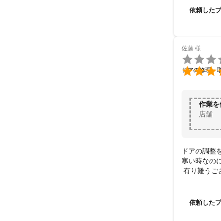
依頼した
佐藤
様


ドアの修理・
作業を
店舗
ドアの調整を
寒い時なの
 有り難うご
破損した部分
正直、期待
依頼した