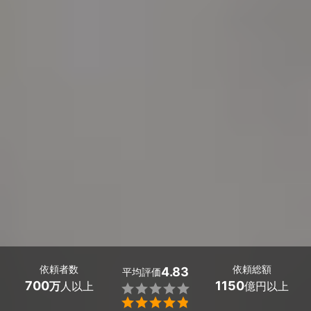
依頼者数
依頼総額
4.83
平均評価
700
1150
万
人以上
億円以上

