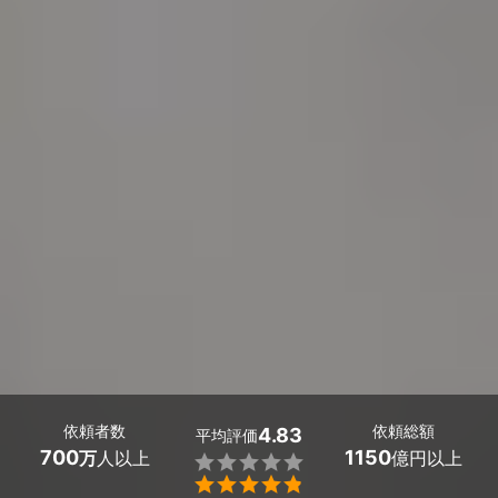
依頼者数
依頼総額
4.83
平均評価
700
1150
万
人以上
億円以上

