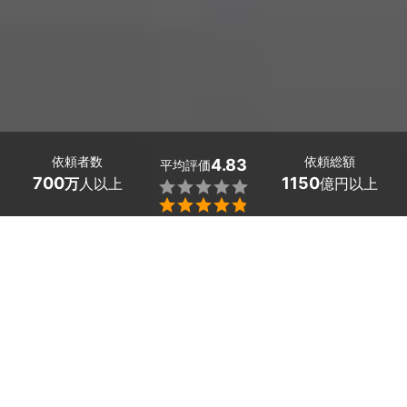
依頼者数
依頼総額
4.83
平均評価
700
1150
万
人以上
億円以上


最大５件
2分で依頼
見積が届く
プロを選ぶ
目次
1
秋田県由利本荘市のおすすめ電気工事会社
2
秋田県由利本荘市の機器設置・修理を依頼し