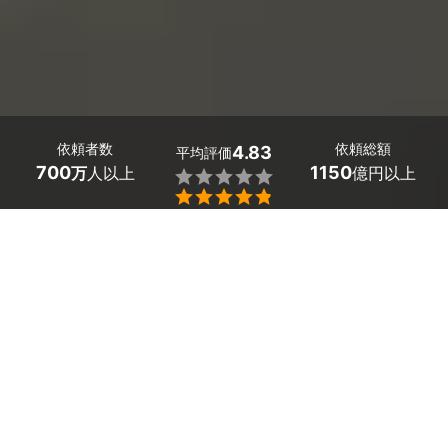
依頼者数
依頼総額
4.83
平均評価
700
1150
万
人以上
億円以上


最大５件
2分で依頼
見積が届く
プロを選ぶ
山形県舟形町の車検・車の修理工場を探しましょう。
「気づけば車検の時期が迫っていた！」「車検予約って
どうしたらいいの？」そんな時、気になるのは費用や台
車、期間ですよね。
多数の山形県舟形町の工場の中から、安くてもハイクオ
リティな車検工場を見つけましょう。
山形県舟形町のおすすめ自動車修理・整備業者