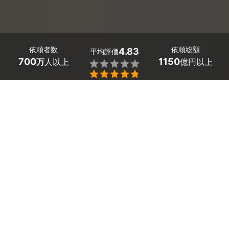
依頼者数
依頼総額
4.83
平均評価
700
1150
万
人以上
億円以上


最大５件
2分で依頼
見積が届く
プロを選ぶ
石川県輪島市の車検・車の修理工場を探しましょう。
「気づけば車検の時期が迫っていた！」「車検予約って
どうしたらいいの？」そんな時、気になるのは費用や台
車、期間ですよね。
多数の石川県輪島市の工場の中から、安くてもハイクオ
リティな車検工場を見つけましょう。
石川県輪島市のおすすめ自動車修理・整備業者
「ずっと気になっていた車の傷があるんだけど」「板金
塗装工場にへこみの修理をしてほしい」など相談してい