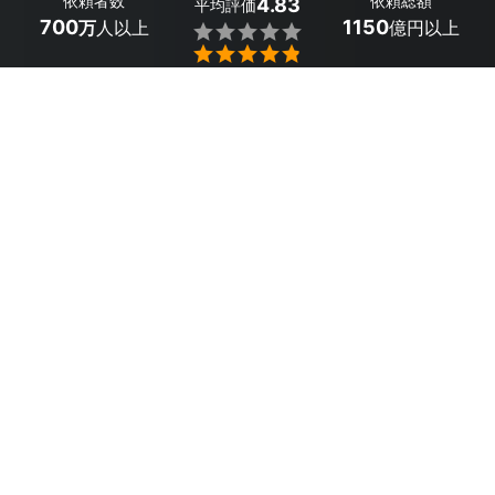
依頼者数
依頼総額
4.83
平均評価
700
1150
万
人以上
億円以上


最大５件
2分で依頼
見積が届く
プロを選ぶ
目次
1
三重県津市のおすすめカメラマン
2
三重県津市のビジネス向けカメラマンを依頼
した人の口コミ
3
市区町村から三重県のカメラマンを探す
三重県津市のビジネス向けカメラマンのサービス一
覧