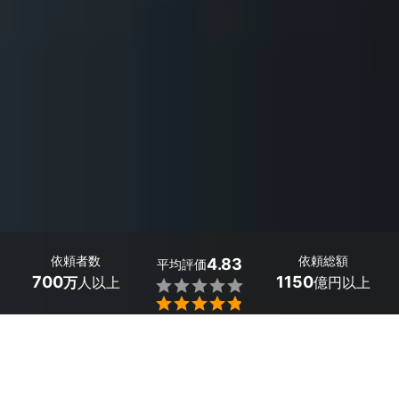
依頼者数
依頼総額
4.83
平均評価
700
1150
万
人以上
億円以上


最大５件
2分で依頼
見積が届く
プロを選ぶ