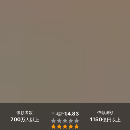
依頼者数
依頼総額
4.83
平均評価
700
1150
万
人以上
億円以上

