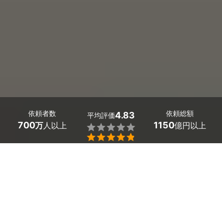
依頼者数
依頼総額
4.83
平均評価
700
1150
万
人以上
億円以上


ミツモアなら富山県の洗面所クリーニングの優良業者
を、料金や口コミなど複数の条件で比較できます。鏡の
水垢やくすみ、蛇口のカルキ汚れ、洗面ボウルの黒ず
み・石けんカスも、プロの技術でスッキリ除去。費用相
場は
7,000～8,800円
ほどで、現在地から近くの優良業
者を手間なく見つけられます。