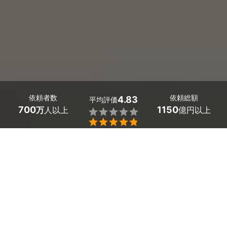
依頼者数
依頼総額
4.83
平均評価
700
1150
万
人以上
億円以上


ミツモアなら長崎県の洗面所クリーニングの優良業者
を、料金や口コミなど複数の条件で比較できます。鏡の
水垢やくすみ、蛇口のカルキ汚れ、洗面ボウルの黒ず
み・石けんカスも、プロの技術でスッキリ除去。費用相
場は
7,375～9,800円
ほどで、現在地から近くの優良業
者を手間なく見つけられます。