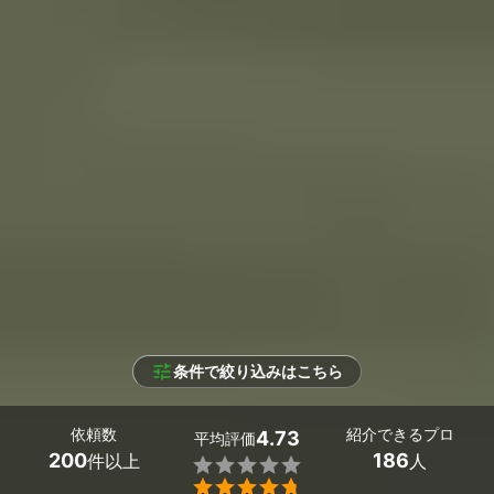
条件で絞り込みはこちら
依頼数
紹介できるプロ
4.73
平均評価
200
186
件以上
人

