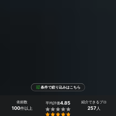
条件で絞り込みはこちら
依頼数
紹介できるプロ
4.85
平均評価
100
257
件以上
人

