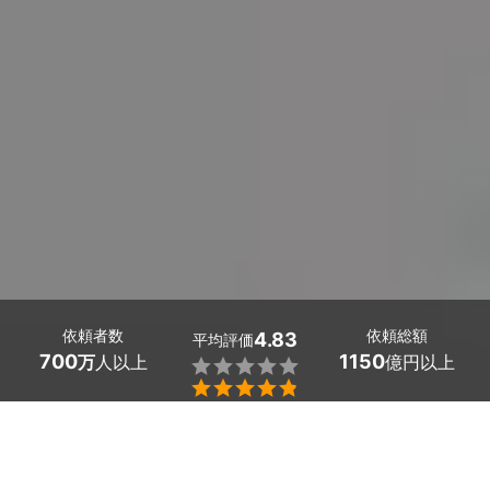
依頼者数
依頼総額
4.83
平均評価
700
1150
万
人以上
億円以上


大阪府箕面市のウッドデッキ塗装は、ミツモアで。
ウッドデッキは色褪せや木材の汚れ、塗膜が剥がれてしま
っている箇所から劣化する恐れがあります。定期的な塗装