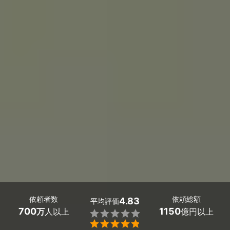
依頼者数
依頼総額
4.83
平均評価
700
1150
万
人以上
億円以上

