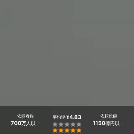
依頼者数
依頼総額
4.83
平均評価
700
1150
万
人以上
億円以上

