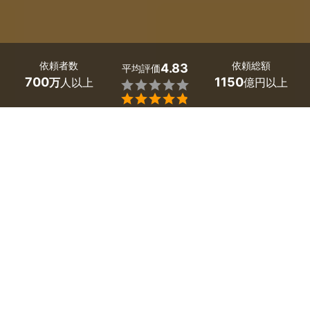
依頼者数
依頼総額
4.83
平均評価
700
1150
万
人以上
億円以上


兵庫県神戸市の床暖房のリフォームは、ミツモアで。
「エアコンより節約できて、足元が暖まる床暖房の工事を
したい」「効率よく部屋を暖める床暖房の費用やデメリッ
トを知りたい」。そんな床暖房についての疑問や要望は、
まず兵庫県神戸市のプロに相談してみましょう。
ヒートショックの予防など、冬の体調管理に有効と言われ
ている床暖房。さまざまな種類があり、値段も多様です。
プロなら、工事費用や省エネ効果も考慮して、あなたの住
まいにあった床暖房を提案してくれますよ。
かんたん・お得な見積もり体験を、ミツモアで。