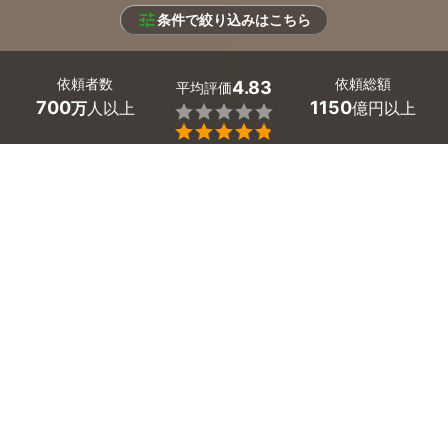
条件で絞り込みはこちら
依頼者数
依頼総額
4.83
平均評価
700
1150
万
人以上
億円以上


条件を選択して
最適なプロを見つけましょう
エリア
神戸市 -
（未選択）
97
絞り込む
件
兵庫県神戸市のはがせる壁紙・アクセントクロス貼り付け
業者探しはミツモアで。
「壁紙をオシャレにしたいけど、賃貸だから...」「以前、