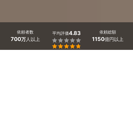
依頼者数
依頼総額
4.83
平均評価
700
1150
万
人以上
億円以上


兵庫県川西市のはがせる壁紙・アクセントクロス貼り付け
業者探しはミツモアで。
「壁紙をオシャレにしたいけど、賃貸だから...」「以前、
子供が壁を傷つけたことがあったので、耐久性や耐摩耗性
のある壁紙を貼りたい」といったお悩みはありませんか？
壁紙・アクセントクロスを貼るだけでお部屋の雰囲気を変
えることができ、防汚・防水機能付き壁紙があるので、近
年非常に人気です。耐久性に優れた壁紙なら、お子さんや
ペットがいる家庭でも心配いりません。
ご自身でDIYすることも可能ですが、知識や経験がないと
綺麗に貼り付けることができない場合がありますのでオス