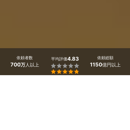
依頼者数
依頼総額
4.83
平均評価
700
1150
万
人以上
億円以上


兵庫県芦屋市の床暖房のリフォームは、ミツモアで。
「エアコンより節約できて、足元が暖まる床暖房の工事を
したい」「効率よく部屋を暖める床暖房の費用やデメリッ
トを知りたい」。そんな床暖房についての疑問や要望は、
まず兵庫県芦屋市のプロに相談してみましょう。
ヒートショックの予防など、冬の体調管理に有効と言われ
ている床暖房。さまざまな種類があり、値段も多様です。