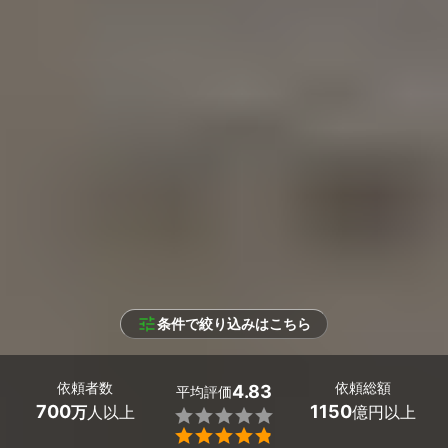
条件で絞り込みはこちら
依頼者数
依頼総額
4.83
平均評価
700
1150
万
人以上
億円以上

