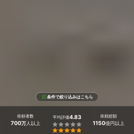
条件で絞り込みはこちら
依頼者数
依頼総額
4.83
平均評価
700
1150
万
人以上
億円以上

