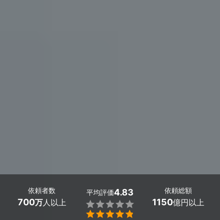
依頼者数
依頼総額
4.83
平均評価
700
1150
万
人以上
億円以上

