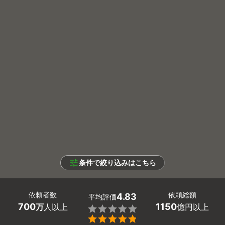
条件で絞り込みはこちら
依頼者数
依頼総額
4.83
平均評価
700
1150
万
人以上
億円以上

