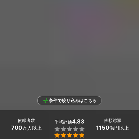
条件で絞り込みはこちら
依頼者数
依頼総額
4.83
平均評価
700
1150
万
人以上
億円以上

