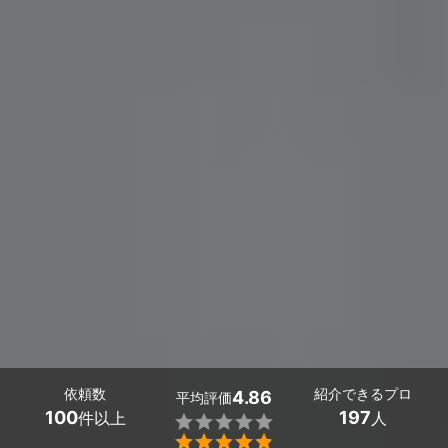
依頼数
紹介できるプロ
4.86
平均評価
100
197
件以上
人

