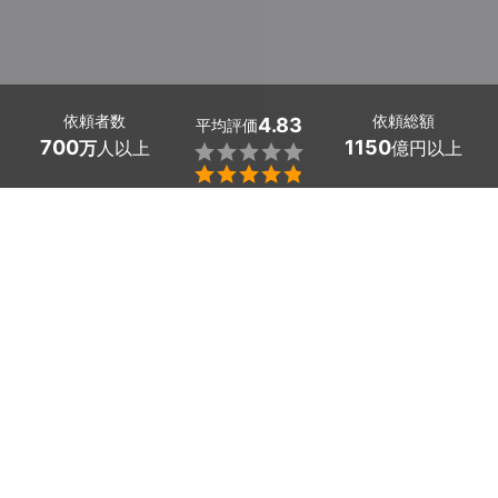
依頼者数
依頼総額
4.83
平均評価
700
1150
万
人以上
億円以上


看板・のぼり作成の上野・御徒町のプロを探しましょう。
お店の顔となる看板やお客様にアピールするためののぼり
は、デザイン性に富んでいて目を引くものでなくてはなり
ません。
どんなお店で・どんなお客様に向けて・何をアピールした
いのかを、デザイナーと相談して看板・のぼりを作成しま
しょう。
もし詳細が決まっていなくても、コンセプトがあれば問題
ありません。
綿密な打ち合わせでアイディアを形にし、プロの技術力で
オーナーの伝えたい内容を表現する看板・のぼりを作るこ