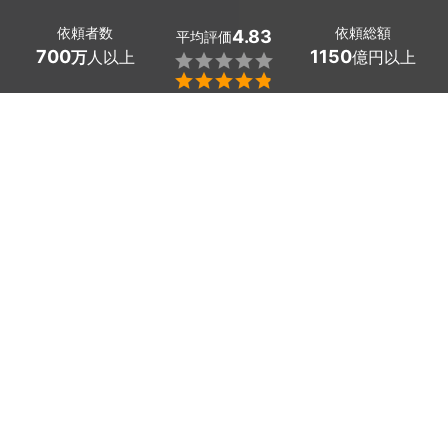
依頼者数
依頼総額
4.83
平均評価
700
1150
万
人以上
億円以上


看板・のぼり作成の東京都日の出町のプロを探しましょ
う。
お店の顔となる看板やお客様にアピールするためののぼり
は、デザイン性に富んでいて目を引くものでなくてはなり
ません。
どんなお店で・どんなお客様に向けて・何をアピールした
いのかを、デザイナーと相談して看板・のぼりを作成しま
しょう。
もし詳細が決まっていなくても、コンセプトがあれば問題
ありません。
綿密な打ち合わせでアイディアを形にし、プロの技術力で
オーナーの伝えたい内容を表現する看板・のぼりを作るこ
とができますよ。
かんたん・お得な見積もり体験を、ミツモアで。