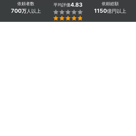
依頼者数
依頼総額
4.83
平均評価
700
1150
万
人以上
億円以上


インフォグラフィックス作成の東京都のプロを探しましょ
う。
複雑な説明やデータの解析結果などを分かりやすく伝える
役割を果たすインフォグラフィックス。
商品の説明や会社内外の会議などでも、簡単に分かりやす
く内容を説明するために非常に有効な手段です。
しかし、イラストや動画を駆使して複雑な説明を、誰もが
1度で理解できるように仕上げるのは実はとても難しいで
すよね。
大切な場面でのインフォグラフィックスの制作は、プロに
依頼してみませんか？
ターゲットに適したデザインで、誰にでも分かりやすく伝
わるインフォグラフィックスをお届けします。
かんたん・お得な見積もり体験を、ミツモアで。