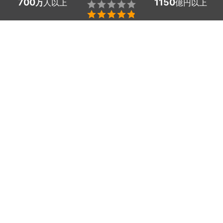
700
1150
万
人以上
億円以上


看板・のぼり作成の東京都青梅市のプロを探しましょう。
お店の顔となる看板やお客様にアピールするためののぼり
は、デザイン性に富んでいて目を引くものでなくてはなり
ません。
どんなお店で・どんなお客様に向けて・何をアピールした
いのかを、デザイナーと相談して看板・のぼりを作成しま
しょう。
もし詳細が決まっていなくても、コンセプトがあれば問題
ありません。
綿密な打ち合わせでアイディアを形にし、プロの技術力で
オーナーの伝えたい内容を表現する看板・のぼりを作るこ
とができますよ。
かんたん・お得な見積もり体験を、ミツモアで。
東京都青梅市のおすすめ看板・のぼり作成会社