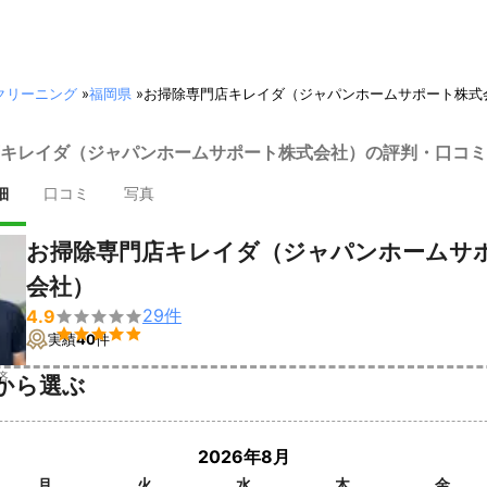
クリーニング
»
福岡県
»
お掃除専門店キレイダ（ジャパンホームサポート株式
キレイダ（ジャパンホームサポート株式会社）の評判・口コミ
細
口コミ
写真
お掃除専門店キレイダ（ジャパンホームサ
会社）
29
件
4.9


実績
40
件
済
から選ぶ
2026年8月
月
火
水
木
金