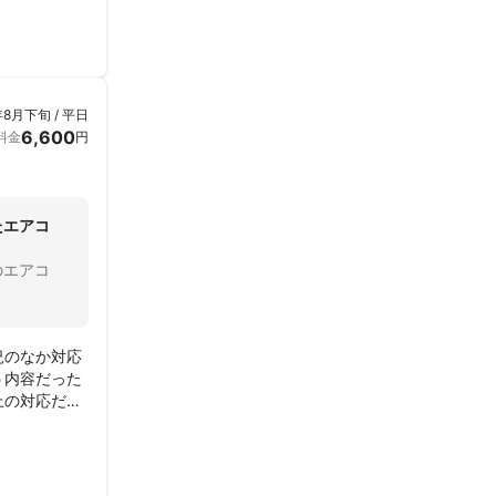
年8月下旬 / 平日
6,600
料金
円
たエアコ
のエアコ
況のなか対応
う内容だった
上の対応だっ