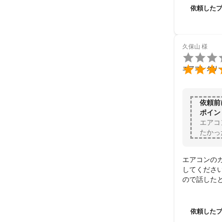
ありがとうご
依頼した
久保山
様


エアコンクリ
依頼前
ポイン
エアコ
たかっ
エアコンの
してくださ
ので話した
たことに満
依頼した