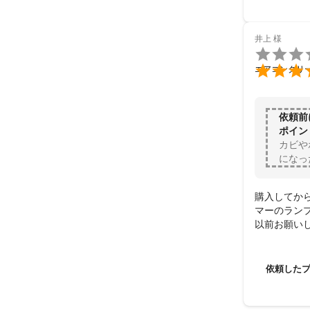
井上
様


エアコンクリ
依頼前
ポイン
カビや
になっ
購入してか
マーのラン
以前お願い
じように断
しかし、今
通り掃除して
依頼した
作業も手際
でした。

今回見積り