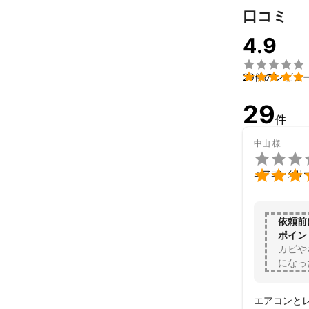
口コミ
4.9


29件のレビュ
29
件
中山
様


エアコンクリ
依頼前
ポイン
カビや
になっ
エアコンと