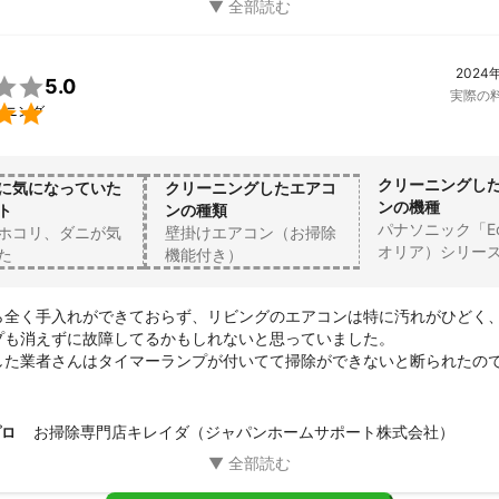
2024

5.0
実際の

ーニング
クリーニングし
に気になっていた
クリーニングしたエアコ
ンの機種
ト
ンの種類
パナソニック「Eo
ホコリ、ダニが気
壁掛けエアコン（お掃除
オリア）シリー
た
機能付き）
ら全く手入れができておらず、リビングのエアコンは特に汚れがひどく
プも消えずに故障してるかもしれないと思っていました。

した業者さんはタイマーランプが付いてて掃除ができないと断られたの
られるかもしれないと思いながら依頼しました。

回はすぐに取説で確認してタイマーランプがついていた原因も説明して
もらえました。

お掃除専門店キレイダ（ジャパンホームサポート株式会社）
プロ
よく、使い終わった汚れた水も持ち帰られてとても気持ちの良い作業と
が来た5社の中で、金額は中間だったので安いところとの迷いはありまし