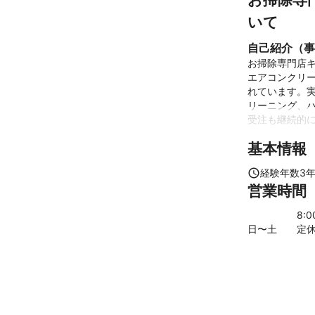
いて
自己紹介（事
お掃除専門店キ
エアコンクリ
れています。実
リーニング、
受注も継続的に
基本情報
弊社はお客様
だけるサービ
経験年数
3
す。清潔感の
営業時間
ハウスクリー
ます。
8
:
これまでの実
日〜土
定
エアコンクリー
ビスから大手
アピールポイ
お客様の事を
ービスを提供
スタッフがお