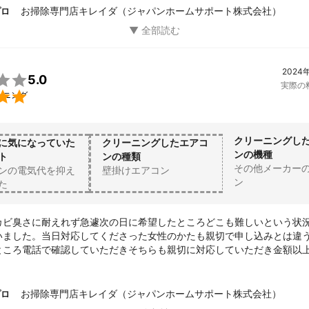
ざいました^_^
お掃除専門店キレイダ（ジャパンホームサポート株式会社）
プロ
2024

5.0
実際の

ーニング
クリーニングし
に気になっていた
クリーニングしたエアコ
ンの機種
ト
ンの種類
その他メーカー
ンの電気代を抑え
壁掛けエアコン
ン
た
カビ臭さに耐えれず急遽次の日に希望したところどこも難しいという状
いました。当日対応してくださった女性のかたも親切で申し込みとは違
ところ電話で確認していただきそちらも親切に対応していただき金額以
足です。またお願いしたいと思います。
お掃除専門店キレイダ（ジャパンホームサポート株式会社）
プロ