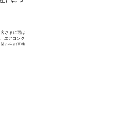
お客さまに選ば
り、エアコンク
企業からの直接
ます。満足いた
させておりま
様に信頼される
くお願いいたし
心・信頼のサー
足いただけるサ
。清潔感のある