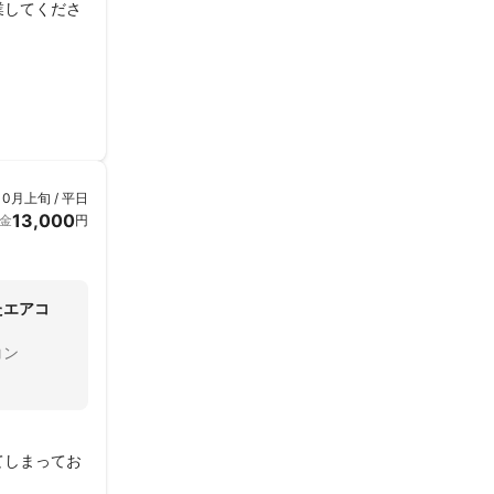
業してくださ
て、今日から
シロッコファ
10月上旬 / 平日
13,000
金
円
たエアコ
コン
てしまってお