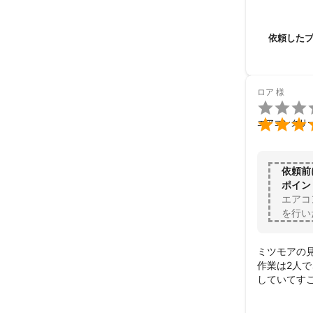
ミツモア内で
清掃後は新
依頼日まで
依頼した
し安心してお
また機会があ
選ばさせてい
この度はあ
ロア
様


エアコンクリ
依頼前
ポイン
エアコ
を行い
ミツモアの
作業は2人
していてすご
エアコンは
期的にやって