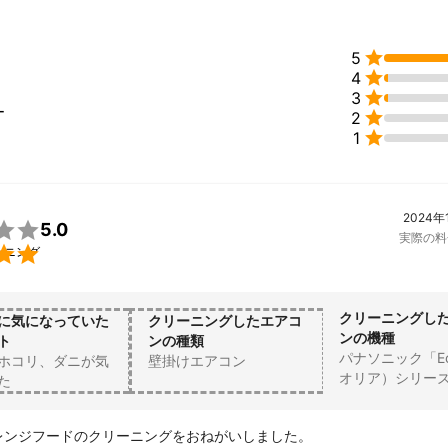

5

4

3
ー

2

1
2024年

5.0
実際の料

ーニング
クリーニングし
に気になっていた
クリーニングしたエアコ
ンの機種
ト
ンの種類
パナソニック「Eo
ホコリ、ダニが気
壁掛けエアコン
オリア）シリー
た
レンジフードのクリーニングをおねがいしました。
