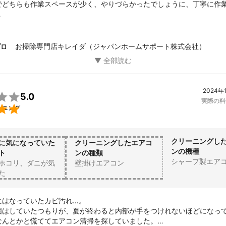
でどちらも作業スペースが少く、やりづらかったでしょうに、丁寧に作
ませんが、かびのあるエアコンの真下で寝ているので、毎日気持ち悪く
ます。

ドも自分では開けられないところを丁寧に漬け込み洗いしてくださり、
お掃除専門店キレイダ（ジャパンホームサポート株式会社）
プロ
なりました。

しい中、ありがとうございました。

迎えられます。
2024年

5.0
実際の料

ーニング
クリーニングし
に気になっていた
クリーニングしたエアコ
ンの機種
ト
ンの種類
シャープ製エア
ホコリ、ダニが気
壁掛けエアコン
た
はなっていたカビ汚れ…。

囲はしていたつもりが、夏が終わると内部が手をつけれないほどになっ
なんとかと慌ててエアコン清掃を探していました。
