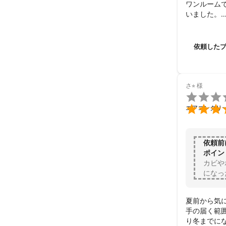
ワンルーム
いました。

暖房は使い
安心して眠れ
レンジフー
依頼した
ンもきれいに
年末のお忙
良い新年が
さ⭐︎
様


エアコンクリ
依頼前
ポイン
カビや
になっ
夏前から気に
手の届く範
り冬までに