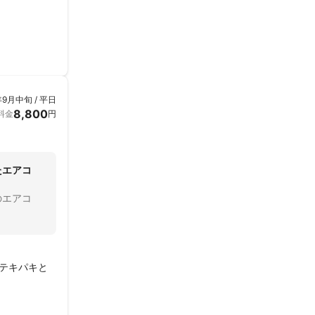
ができました
年9月中旬 / 平日
8,800
料金
円
たエアコ
のエアコ
テキパキと
これからは定