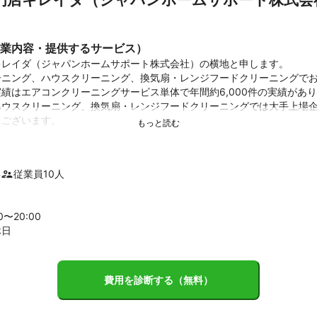
業内容・提供するサービス）
レイダ（ジャパンホームサポート株式会社）の横地と申します。

ーニング、ハウスクリーニング、換気扇・レンジフードクリーニングで
績はエアコンクリーニングサービス単体で年間約6,000件の実績があ
ハウスクリーニング、換気扇・レンジフードクリーニングでは大手上場
ございます。

のことを常に一番に考え、顧客満足度を追求したサービスを行っており
スを提供するために、当社の研修では技術力のみならず、接客力も向上
年
従業員
10
人
あるスタッフがお伺いしますのでご安心してご依頼くださいませ。お客
ニングサービスを提供し続けることをお約束いたします。どうぞよろし
00〜
20
:00
績
休日
ニングサービスで年間約6,000件の実績が御座います(福岡/東京)。安
上場企業からの直接受注も継続的に御座います。
ント
費用を診断する（無料）
常に一番に考えており、顧客満足度を追求したサービスを行います。満
するために、研修にて技術力のみならず、接客力も向上させております
伺いしますのでご安心してご依頼くださいませ。