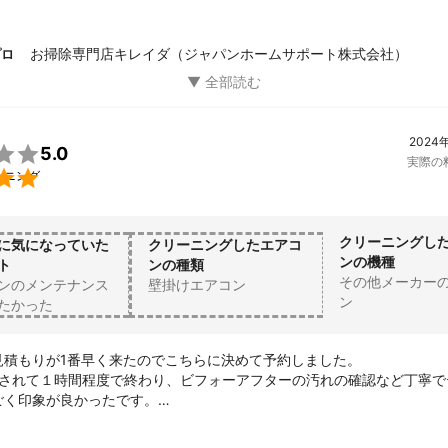
1番迅速な回答があり、すぐにここに決めました。

品かのようにピッカピカになっており感激です！

の確認事項などを事前に細かくやりとりしスムーズに当日を迎えること
お掃除専門店キレイダ（ジャパンホームサポート株式会社）
プロ
任せすることができました。

りましたら次もキレイダ様を

ただきます。

りがとうございました
2024

5.0
実際の

ーニング
クリーニングし
に気になっていた
クリーニングしたエアコ
ンの機種
ト
ンの種類
その他メーカー
ンのメンテナンス
壁掛けエアコン
ン
たかった
見積もりが1番早く来たのでこちらに決めて予約しました。

でされて１時間程度で終わり、ビフォーアフターの汚れの確認など丁寧で
く印象が良かったです。

専門の方じゃないとこんなには綺麗にするのは無理だなと感じたので、
いただこうと思いました。
