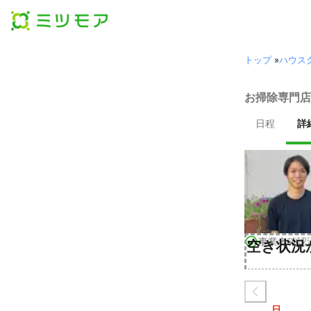
トップ
»
ハウス
お掃除専門店
日程
詳
事業者確認
空き状況
日