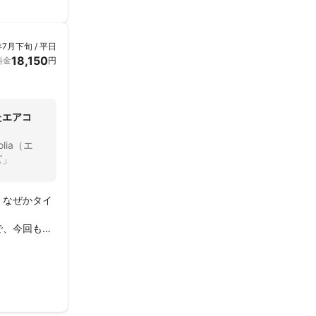
年7月下旬 / 平日
18,150
料金
円
たエアコ
lia（エ
ズ」
、なぜかタイ
で、今回も同
下さり、予定
気配りの会社
たが、お願