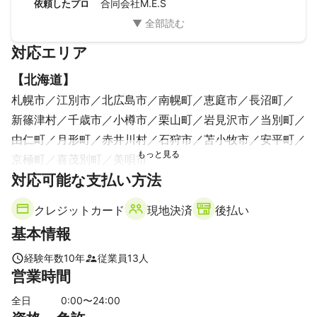
合同会社M.E.S
依頼したプロ
対応エリア
【
北海道
】
札幌市
江別市
北広島市
南幌町
恵庭市
長沼町
新篠津村
千歳市
小樽市
栗山町
岩見沢市
当別町
由仁町
月形町
赤井川村
石狩市
苫小牧市
安平町
京極町
喜茂別町
美唄市
対応可能な支払い方法
クレジットカード
現地決済
後払い
基本情報
経験年数
10
年
従業員
13
人
営業時間
全日
0
:00〜
24
:00