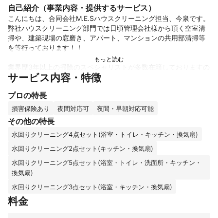
自己紹介（事業内容・提供するサービス）
こんにちは、合同会社M.E.Sハウスクリーニング担当、今泉です。

弊社ハウスクリーニング部門では日頃管理会社様から頂く空室清
掃や、建築現場の窓磨き、アパート、マンションの共用部清掃等
を等行っております！！

業界歴3年以上の掃除のスペシャリストが多数在籍しておりますの
サービス内容・特徴
で弊社スタッフ誠心誠意ご対応いたします！！

プロの特長
又、その他お困りごとも弊社にて解決できることがありましたら
是非何なりとご相談ください！！

損害保険あり
夜間対応可
夜間・早朝対応可能
その他の特長
水回りクリーニング4点セット(浴室・トイレ・キッチン・換気扇)
これまでの実績
単身、世帯引越し年間80件以上！！

水回りクリーニング2点セット(キッチン・換気扇)
事務所移転年間10以上！！

水回りクリーニング5点セット(浴室・トイレ・洗面所・キッチン・
家具組み立て年間50以上！！

換気扇)
冬期間除雪（排雪は不可）
アピールポイント
水回りクリーニング3点セット(浴室・キッチン・換気扇)
弊社合同会社M.E.Sの意味通り

料金
many encounter success

多くの 出会い 成功
