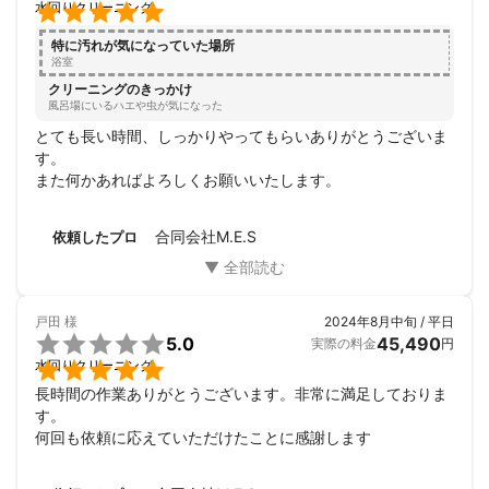

水回りクリーニング
特に汚れが気になっていた場所
浴室
クリーニングのきっかけ
風呂場にいるハエや虫が気になった
とても長い時間、しっかりやってもらいありがとうございま
す。

また何かあればよろしくお願いいたします。
合同会社M.E.S
依頼したプロ
戸田
様
2024年8月中旬 / 平日

5.0
45,490
実際の料金
円

水回りクリーニング
長時間の作業ありがとうございます。非常に満足しておりま
す。

何回も依頼に応えていただけたことに感謝します