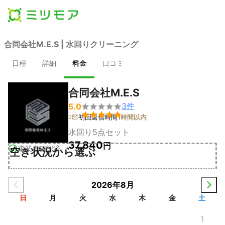
合同会社M.E.S | 水回りクリーニング
日程
詳細
料金
口コミ
合同会社M.E.S
3
件
5.0


初回返信時間
1時間以内
水回り5点セット
37,840
円
事業者確認済
空き状況から選ぶ
2026年8月
日
月
火
水
木
金
土
1