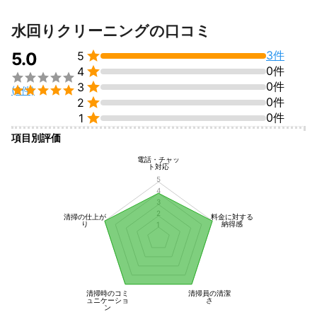
水回りクリーニングの口コミ

3件
5.0
5

0件
4


0件
3

(3件)

0件
2

0件
1
項目別評価
電話・チャッ
ト対応
5
4
3
2
清掃の仕上が
料金に対する
り
納得感
1
清掃時のコミ
清掃員の清潔
ュニケーショ
さ
ン