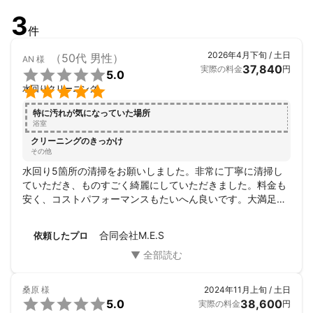
3
件
2026年4月下旬 / 土日
（50代 男性）
AN
様
37,840
実際の料金
円

5.0

水回りクリーニング
特に汚れが気になっていた場所
浴室
クリーニングのきっかけ
その他
水回り5箇所の清掃をお願いしました。非常に丁寧に清掃し
ていただき、ものすごく綺麗にしていただきました。料金も
安く、コストパフォーマンスもたいへん良いです。大満足で
す。もしまた掃除をお願いするならここにお願いしますし、
絶対おすすめです。
合同会社M.E.S
依頼したプロ
桑原
様
2024年11月上旬 / 土日

5.0
38,600
実際の料金
円