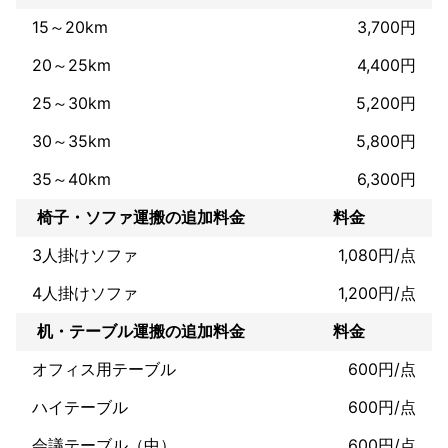
15～20km
3,700円
豊富な経験で初めての引っ越しも心配いりません！

20～25km
4,400円
お客様に親身に寄り添うサービスが好評です。

25～30km
5,200円
お客様に寄り添って親切丁寧にがモットーです!!

料金等もお気軽にご相談下さい。

30～35km
5,800円
35～40km
6,300円
これまでの実績
単身、世帯引越し年間80件以上！！

椅子・ソファ運搬の追加料金
料金
事務所移転年間10以上！！

家具組み立て年間50以上！！

3人掛けソファ
1,080円/点
冬期間除雪（排雪は不可）
アピールポイント
4人掛けソファ
1,200円/点
弊社合同会社M.E.Sの意味通り

many encounter success

机・テーブル運搬の追加料金
料金
多くの 出会い 成功

多くのお客様に出会い成功して行ける会社になるよう日々努力し
オフィス用テーブル
600円/点
ています!

ハイテーブル
600円/点
是非ご連絡お待ちしております！！
会議テーブル（中）
600円/点