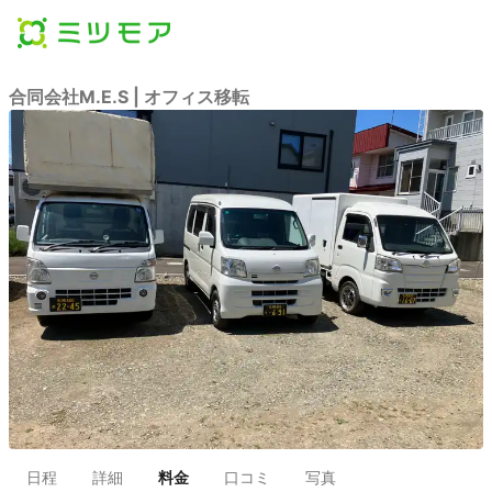
合同会社M.E.S | オフィス移転
日程
詳細
料金
口コミ
写真