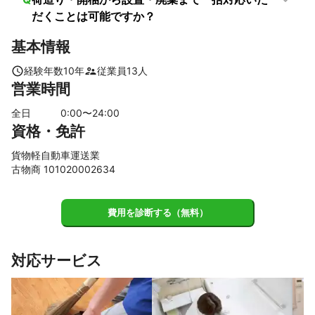
知内町
浦幌町
西興部村
奥尻町
中川町
陸別町
だくことは可能ですか？
福島町
音威子府村
興部町
紋別市
訓子府町
基本情報
北見市
雄武町
天塩町
白糠町
湧別町
中頓別町
佐呂間町
枝幸町
釧路市
津別町
幌延町
松前町
経験年数
10
年
従業員
13
人
営業時間
美幌町
鶴居村
利尻町
豊富町
浜頓別町
利尻富士町
大空町
網走市
弟子屈町
猿払村
全日
0
:00〜
24
:00
標茶町
留別村
蘂取村
留夜別村
紗那村
稚内市
資格・免許
釧路町
小清水町
礼文町
清里町
厚岸町
中標津町
貨物軽自動車運送業
別海町
標津町
根室市
斜里町
浜中町
羅臼町
古物商 101020002634
色丹村
費用を診断する（無料）
対応サービス