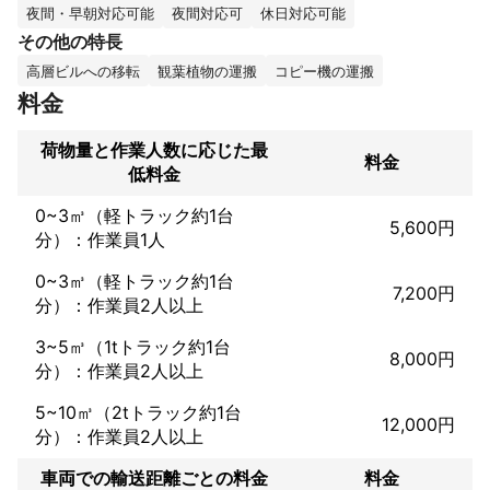
夜間・早朝対応可能
夜間対応可
休日対応可能
私の他にスタッフは9名在籍しており、30代の若いスタッフが対
その他の特長
応しています！

高層ビルへの移転
観葉植物の運搬
コピー機の運搬
どのスタッフも真面目に丁寧に仕事をやるスタッフなので、私も
信頼して任せています。

料金
私自身は親身になって寄り添うことのできる性格で、お客様の希
荷物量と作業人数に応じた最
望にできる限り対応したいという思いがあります。

料金
低料金
長い経験をもとに、仕事への意欲や向上心も高く、「どの業者よ
りもしっかりやろう！」という思いを常に持っています。

0~3㎥（軽トラック約1台
5,600円
分）：作業員1人
ただ、堅くなりすぎずにお客様と良い関係性を築いていきたいと
思っています。

0~3㎥（軽トラック約1台
7,200円
分）：作業員2人以上
ちなみに、私は車が大好きなので、いつでも車の中は綺麗な状態
です！

3~5㎥（1tトラック約1台
8,000円
分）：作業員2人以上
ぜひ安心してなんでもご相談ください。

5~10㎥（2tトラック約1台
12,000円
分）：作業員2人以上
お客様のあらゆるニーズに答えます。

車両での輸送距離ごとの料金
料金
保険もあり安心のサポート！
