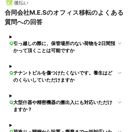
後払い
古平町
洞爺湖町
歌志内市
登別市
雨竜町
泊村
合同会社M.E.Sのオフィス移転のよくある
滝川市
芦別市
赤平市
豊浦町
岩内町
積丹町
蘭越町
神恵内村
増毛町
室蘭市
妹背牛町
北竜町
質問への回答
平取町
日高町
占冠村
富良野市
南富良野町
秩父別町
中富良野町
黒松内町
留萌市
寿都町
Q
引っ越しの際に、保管場所のない荷物を2日間預
上富良野町
沼田町
深川市
新冠町
長万部町
かって頂くことは可能ですか
美瑛町
東神楽町
旭川市
鷹栖町
新ひだか町
清水町
小平町
新得町
島牧村
芽室町
東川町
当麻町
鹿部町
今金町
比布町
森町
帯広市
Q
テナントビルを傷つけたくないです。養生はど
鹿追町
和寒町
中札内村
苫前町
七飯町
八雲町
のくらいしていただけますか
函館市
愛別町
剣淵町
幌加内町
上川町
羽幌町
音更町
せたな町
浦河町
士別市
更別村
士幌町
Q
大型什器や精密機器の搬出入にも対応いただけ
上士幌町
北斗市
乙部町
大樹町
厚沢部町
幕別町
ますか？
江差町
様似町
名寄市
池田町
初山別村
広尾町
木古内町
豊頃町
滝上町
下川町
置戸町
本別町
遠別町
遠軽町
上ノ国町
足寄町
えりも町
美深町
Q
荷造り・開梱から設置・廃棄まで一括対応いた