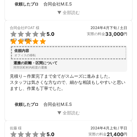
て頂いたお陰で、あっという間に作業が終わり感動しまし
合同会社M.E.S
依頼したプロ
た。

代表をはじめスタッフ皆さんも感じが良く、とても気持ちの
良い仕事をして頂き感謝しています。

ありがとうございました！
合同会社IFOAT
様
2024年4月下旬 / 土日

5.0
33,000
実際の料金
円

オフィス移転
依頼内容
オフィスの移転
運搬の距離・区間について
同市区町村内程度の運搬
見積り～作業完了まで全てがスムーズに進みました。

スタッフは気さくな方なので、細かな相談もしやすいと思い
ますし、作業も丁寧でした。
合同会社M.E.S
依頼したプロ
佐藤
様
2024年4月上旬 / 平日

5.0
21,400
実際の料金
円