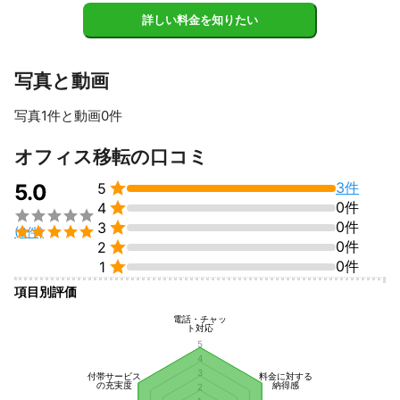
詳しい料金を知りたい
写真と動画
写真1件と動画0件
オフィス移転の口コミ

3件
5.0
5

0件
4


0件
3

(3件)

0件
2

0件
1
項目別評価
電話・チャッ
ト対応
5
4
3
付帯サービス
料金に対する
の充実度
納得感
2