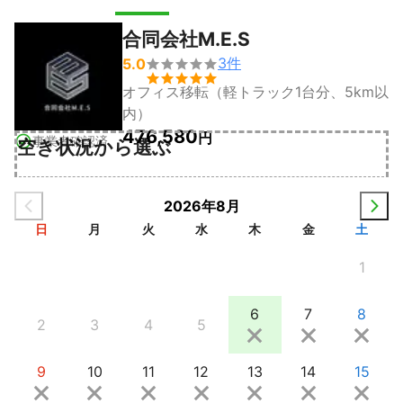
合同会社M.E.S
3
件
5.0


オフィス移転（軽トラック1台分、5km以
内）
476,580
円
事業者確認済
空き状況から選ぶ
2026年8月
日
月
火
水
木
金
土
1
6
7
8
2
3
4
5
9
10
11
12
13
14
15