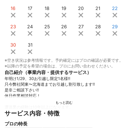
16
17
18
19
20
21
22
23
24
25
26
27
28
29
30
31
※空き状況は参考情報です。予約確定にはプロの確認が必要です。
※以降の予定を希望の場合は、プロにお問い合わせください。
自己紹介（事業内容・提供するサービス）
年明け1/29、30お引越し限定1名様!!

只今弊社関東〜北海道までお引越し割引致します!!

是非ご相談下さい!!

休日作業相談対応！

運送業の経験は10年以上になります。

サービス内容・特徴
もともとはトラックの運転などを長くやってきました。

プロの特長
軽貨物では約3年ほどの経験になります。
