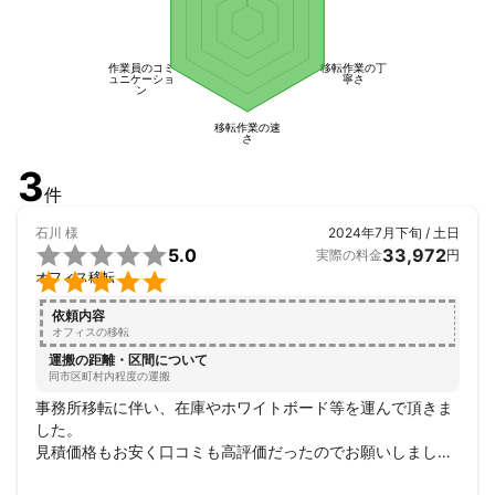
1
作業員のコミ
移転作業の丁
ュニケーショ
寧さ
ン
移転作業の速
さ
3
件
石川
様
2024年7月下旬 / 土日

5.0
33,972
実際の料金
円

オフィス移転
依頼内容
オフィスの移転
運搬の距離・区間について
同市区町村内程度の運搬
事務所移転に伴い、在庫やホワイトボード等を運んで頂きま
した。

見積価格もお安く口コミも高評価だったのでお願いしました
が、依頼時間ピッタリに来て頂き、サクサクと搬出・搬入し