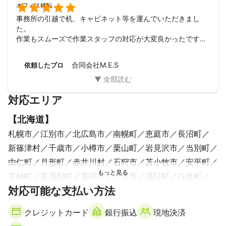

オフィス移転
事務所の引越で机、キャビネット等を運んでいただきまし
た。

作業もスムーズで作業スタッフの対応が大変良かったです。

また機会があれば依頼したく思っています。
合同会社M.E.S
依頼したプロ
対応エリア
【
北海道
】
札幌市
江別市
北広島市
南幌町
恵庭市
長沼町
新篠津村
千歳市
小樽市
栗山町
岩見沢市
当別町
由仁町
月形町
赤井川村
石狩市
苫小牧市
安平町
京極町
喜茂別町
美唄市
三笠市
浦臼町
白老町
対応可能な支払い方法
余市町
倶知安町
厚真町
夕張市
仁木町
留寿都村
奈井江町
真狩村
伊達市
新十津川町
共和町
クレジットカード
銀行振込
現地決済
むかわ町
上砂川町
壮瞥町
砂川市
ニセコ町