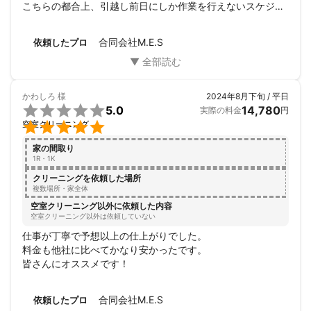
こちらの都合上、引越し前日にしか作業を行えないスケジュ
ールだったため下見なしの当日作業開始でしたが、しっかり
と清掃いただけました。特にお風呂の石鹸汚れのあとも自分
合同会社M.E.S
依頼したプロ
では出来ないくらいキレイにしていただけて本当に助かりま
した！

滞りなく作業も終了し、無事に引越し当日を迎えられること
になりました！

かわしろ
様
2024年8月下旬 / 平日
妊娠中のため思うように動けない中、家ごとまるっと清掃い

5.0
14,780
実際の料金
円
ただけたことが本当にありがたかったです。


空室クリーニング
迅速で丁寧な作業のおかげて、快く新生活を迎えられること
に感謝です！本当にありがとうございました！
家の間取り
1R・1K
クリーニングを依頼した場所
複数場所・家全体
空室クリーニング以外に依頼した内容
空室クリーニング以外は依頼していない
仕事が丁寧で予想以上の仕上がりでした。

料金も他社に比べてかなり安かったです。

皆さんにオススメです！
合同会社M.E.S
依頼したプロ