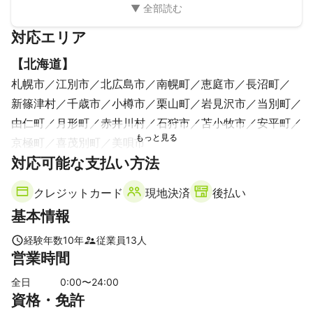
対応エリア
【
北海道
】
札幌市
江別市
北広島市
南幌町
恵庭市
長沼町
新篠津村
千歳市
小樽市
栗山町
岩見沢市
当別町
由仁町
月形町
赤井川村
石狩市
苫小牧市
安平町
京極町
喜茂別町
美唄市
対応可能な支払い方法
クレジットカード
現地決済
後払い
基本情報
経験年数
10
年
従業員
13
人
営業時間
全日
0
:00〜
24
:00
資格・免許