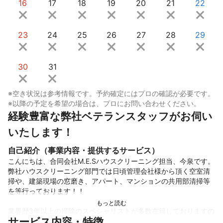
16
17
18
19
20
21
22
23
24
25
26
27
28
29
30
31
※空き状況は参考情報です。予約確定にはプロの確認が必要です。
※以降の予定を希望の場合は、プロにお問い合わせください。
経験豊富な弊社ベテランスタッフがお伺い
いたします！
自己紹介（事業内容・提供するサービス）
こんにちは、合同会社M.E.Sハウスクリーニング担当、今泉です。

弊社ハウスクリーニング部門では日頃管理会社様から頂く空室清
掃や、建築現場の窓磨き、アパート、マンションの共用部清掃等
を等行っております！！

業界歴3年以上の掃除のスペシャリストが多数在籍しておりますの
サービス内容・特徴
で弊社スタッフ誠心誠意ご対応いたします！！
