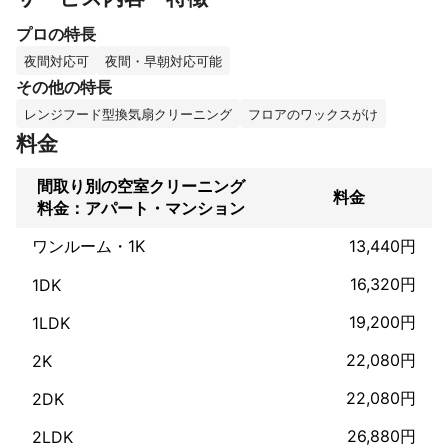
プロの特長
又、その他お困りごとも弊社にて解決できることがありましたら
夜間対応可
夜間・早朝対応可能
これまでの実績
その他の特長
単身、世帯引越し年間80件以上！！

レンジフード型換気扇クリーニング
フロアのワックスがけ
事務所移転年間10以上！！

家具組み立て年間50以上！！

料金
冬期間除雪（排雪は不可）
アピールポイント
間取り別の空室クリーニング
料金
弊社合同会社M.E.Sの意味通り

料金：アパート・マンション
many encounter success

多くの 出会い 成功

ワンルーム・1K
13,440円
多くのお客様に出会い成功して行ける会社になるよう日々努力し
16,320円
ています!

1DK
是非ご連絡お待ちしております！！
19,200円
1LDK
22,080円
2K
22,080円
2DK
26,880円
2LDK