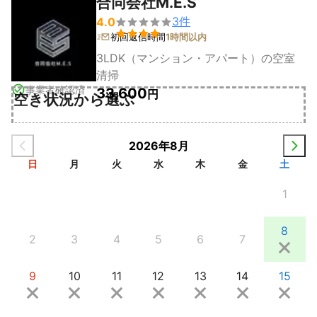
合同会社M.E.S
3
件
4.0


初回返信時間
1時間以内
3LDK（マンション・アパート）の空室
清掃
事業者確認済
33,600
円
空き状況から選ぶ
2026年8月
日
月
火
水
木
金
土
1
8
2
3
4
5
6
7
9
10
11
12
13
14
15