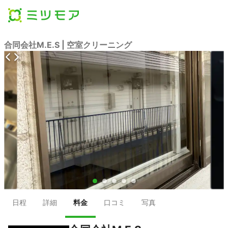
合同会社M.E.S | 空室クリーニング
●
●
●
●
●
日程
詳細
料金
口コミ
写真