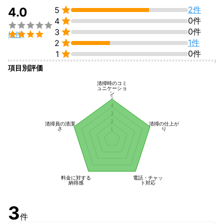

2件
4.0
5

0件
4


0件
3

(3件)

1件
2

0件
1
項目別評価
清掃時のコミ
ュニケーショ
ン
5
4
3
2
清掃員の清潔
清掃の仕上が
さ
り
1
料金に対する
電話・チャッ
納得感
ト対応
3
件