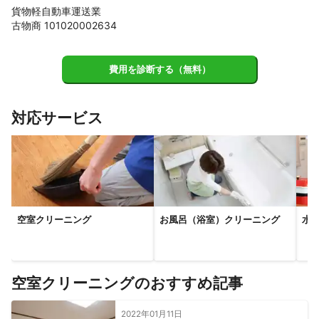
貨物軽自動車運送業
古物商 101020002634
費用を診断する（無料）
対応サービス
空室クリーニング
お風呂（浴室）クリーニング
水
空室クリーニングのおすすめ記事
2022年01月11日