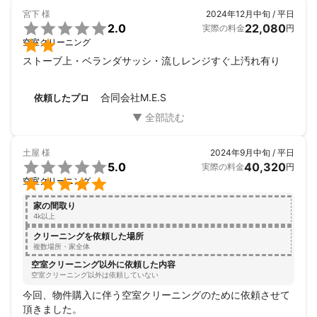
宮下
様
2024年12月中旬 / 平日

2.0
22,080
実際の料金
円

空室クリーニング
ストーブ上・ベランダサッシ・流しレンジすぐ上汚れ有り
合同会社M.E.S
依頼したプロ
土屋
様
2024年9月中旬 / 平日

5.0
40,320
実際の料金
円

空室クリーニング
家の間取り
4k以上
クリーニングを依頼した場所
複数場所・家全体
空室クリーニング以外に依頼した内容
空室クリーニング以外は依頼していない
今回、物件購入に伴う空室クリーニングのために依頼させて
頂きました。
