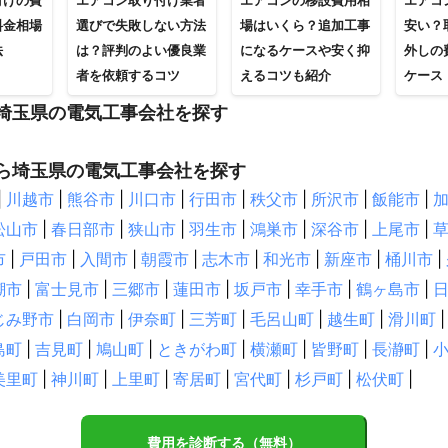
付けの費
エアコン取り付け業者
エアコンの移設費用相
エアコ
料金相場
選びで失敗しない方法
場はいくら？追加工事
安い？
法
は？評判のよい優良業
になるケースや安く抑
外しの
者を依頼するコツ
えるコツも紹介
ケース
埼玉県の電気工事会社を探す
ら埼玉県の電気工事会社を探す
|
川越市
|
熊谷市
|
川口市
|
行田市
|
秩父市
|
所沢市
|
飯能市
|
松山市
|
春日部市
|
狭山市
|
羽生市
|
鴻巣市
|
深谷市
|
上尾市
|
市
|
戸田市
|
入間市
|
朝霞市
|
志木市
|
和光市
|
新座市
|
桶川市
|
潮市
|
富士見市
|
三郷市
|
蓮田市
|
坂戸市
|
幸手市
|
鶴ヶ島市
|
じみ野市
|
白岡市
|
伊奈町
|
三芳町
|
毛呂山町
|
越生町
|
滑川町
|
島町
|
吉見町
|
鳩山町
|
ときがわ町
|
横瀬町
|
皆野町
|
長瀞町
|
美里町
|
神川町
|
上里町
|
寄居町
|
宮代町
|
杉戸町
|
松伏町
|
費用を診断する（無料）