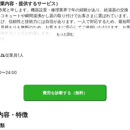
業内容・提供するサービス）
代表の赤尾と申します。機器設置・修理業界で年の経験があり、給湯器の交
コキュートや瞬間湯沸かし器の取り付けでお客さまに選ばれています。実
及び、信頼性と技術力には自信があります。一人で対応するため、最短
・見積もりも無料のため、お客さまに安心してご依頼いただけます。お
提供することをお約束します。
績
の施工実績
ント
従業員
1
人
可能。出張費・見積無料
00〜
24
:00
費用を診断する（無料）
内容・特徴
類