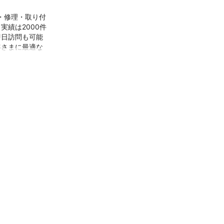
換・修理・取り付
績は2000件
即日訪問も可能
客さまに最適な