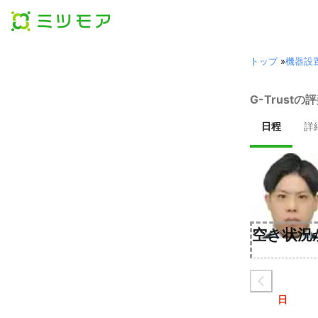
トップ
»
機器設
G-Trust
日程
詳
空き状況
日