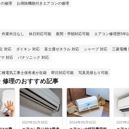
ンの修理
お掃除機能付きエアコンの修理
作業外注なし
休日対応可能
夜間・早朝対応可能
エアコン修理歴5年
立 対応
ダイキン 対応
富士通ゼネラル 対応
シャープ 対応
三菱電機 
マ 対応
パナソニック 対応
二種電気工事士保有者が在籍
即日対応可能
写真見積もり可能
・修理のおすすめ記事
日
2021年02月26日
2024年05月02日
2021年