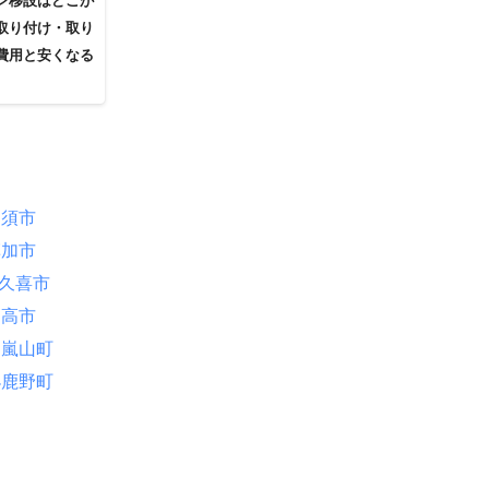
ン移設はどこが
取り付け・取り
費用と安くなる
加須市
草加市
久喜市
日高市
嵐山町
小鹿野町