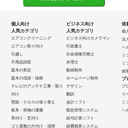
個人向け
ビジネス向け
依
人気カテゴリ
人気カテゴリ
個
エアコンクリーニング
ビジネス向けカメラマン
法
エアコン取り付け
行政書士
ヘ
引越し
社会保険労務士
ミ
不用品回収
弁理士
ミ
庭木の剪定
動画制作
損
庭木の伐採・抜根
ホームページ制作
プ
テレビのアンテナ工事・取り
デザイン
プ
付け
翻訳
リ
壁紙・クロスの張り替え
会計ソフト
ミ
家具・荷物の運搬
勤怠管理システム
ヘ
草刈り・芝刈り
給与計算ソフト
ゴミ屋敷の片付け・清掃
経費精算システム