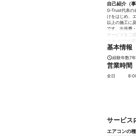
自己紹介（事
G-Trust
けをはじめ、エ
以上の施工に
です。出張費
サービスをご
これまでの実
基本情報
2000件以上
アピールポイ
経験年数
7
年
最短即日訪問
営業時間
全日
8
:
サービス
エアコンの種