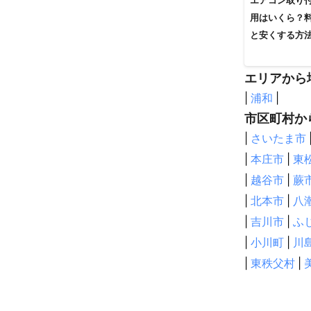
エアコン取り
用はいくら？
と安くする方
エリアから
|
浦和
|
市区町村か
|
さいたま市
|
本庄市
|
東
|
越谷市
|
蕨
|
北本市
|
八
|
吉川市
|
ふ
|
小川町
|
川
|
東秩父村
|