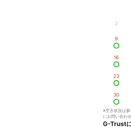
2
9
16
23
30
※空き状況は参
にお問い合わ
G-Trus