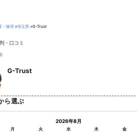
置・修理
»
埼玉県
»
G-Trust
の評判・口コミ
細
G-Trust
から選ぶ
2026年8月
月
火
水
木
金