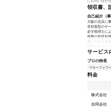
にお問い合わ
領収書、
自己紹介（事
大阪の北浜に事
非対面型のサー
必ず税理士によ
税務の前提知
思っております
事業が発展で
サービス
これまでの実
これまで関西一
プロの特長
税務調査にお
アピールポイ
マネーフォワ
30代と税理
料金
だけます。

また低価格の
です。
株式会社
合同会社