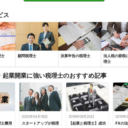
篠山市
ビス
理士
顧問税理士
決算申告の税理士
法人税の節税
理士
・起業開業に強い税理士のおすすめ記事
日
2020年04月18日
2019年09月20日
2019年
理士費用
スタートアップが税理
【起業と税理士】成功
FXの