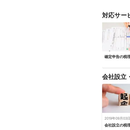
三木市
丹波
対応サー
確定申告の税
会社設立
2019年09月03
会社設立の税