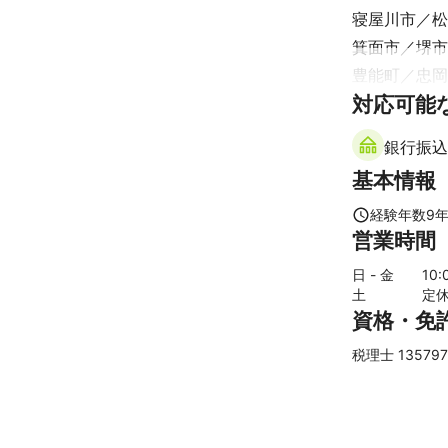
寝屋川市
松
箕面市
堺市
豊能町
忠岡
対応可能
貝塚市
能勢
【
奈良県
】
銀行振込
平群町
三郷
基本情報
大和郡山市
橿原市
天理
経験年数
9
営業時間
吉野町
下市
【
和歌山県
日 - 金
10
:
土
定
橋本市
九度
資格・免
【
京都府
】
精華町
京田
税理士 135797
井手町
向日
【
兵庫県
】
尼崎市
伊丹