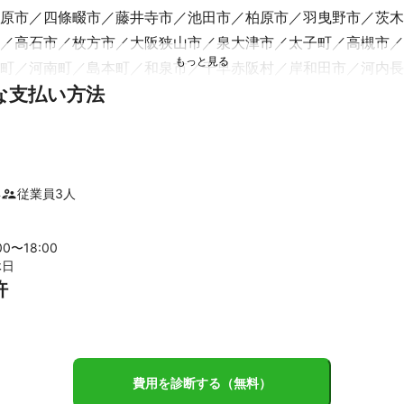
原市
四條畷市
藤井寺市
池田市
柏原市
羽曳野市
茨木
高石市
枚方市
大阪狭山市
泉大津市
太子町
高槻市
町
河南町
島本町
和泉市
千早赤阪村
岸和田市
河内長
な支払い方法
町
熊取町
泉佐野市
田尻町
泉南市
阪南市
町
生駒市
王寺町
斑鳩町
香芝市
上牧町
河合町
安堵
広陵町
川西町
奈良市
三宅町
葛城市
大和高田市
田原
市
御所市
明日香村
高取町
桜井市
大淀町
山添村
宇
年
従業員
3
人
町
】
00〜
18
:00
休日
山町
紀の川市
岩出市
許
辺市
八幡市
大山崎町
長岡京市
城陽市
木津川市
久御
市
亀岡市
宇治市
宇治田原町
笠置町
和束町
京都市
費用を診断する（無料）
市
芦屋市
西宮市
川西市
宝塚市
神戸市
猪名川町
三