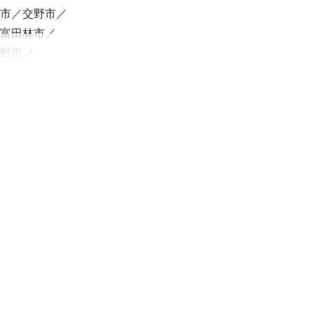
市
交野市
富田林市
野市
町
本町
陀市
山町
南山城村
田市