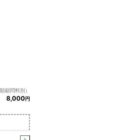
額顧問料別）
8,000
円