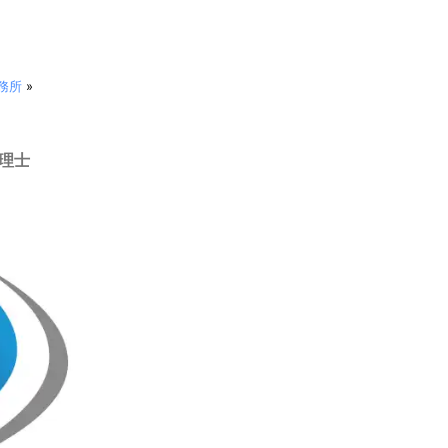
務所
»
理士