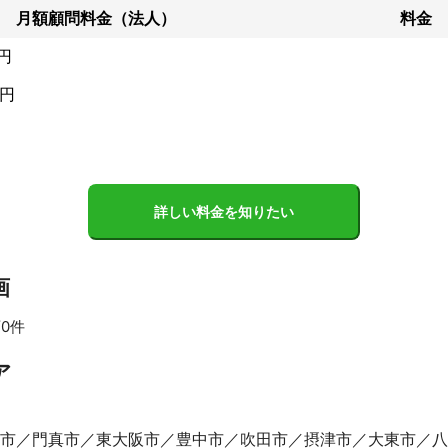
月額顧問料金（法人）
料金
円
億円
詳しい料金を知りたい
画
0件
ア
市
門真市
東大阪市
豊中市
吹田市
摂津市
大東市
八