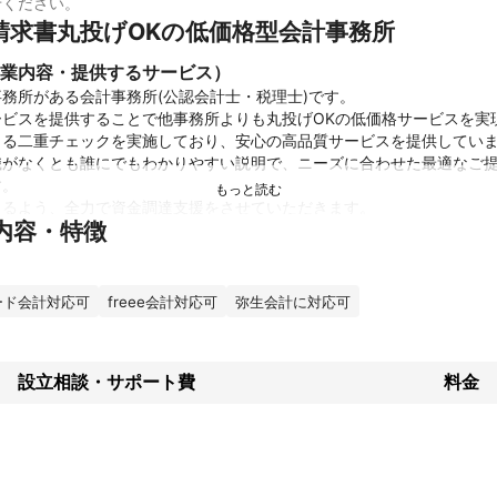
せください。
請求書丸投げOKの低価格型会計事務所
業内容・提供するサービス）
務所がある会計事務所(公認会計士・税理士)です。

ビスを提供することで他事務所よりも丸投げOKの低価格サービスを実現
る二重チェックを実施しており、安心の高品質サービスを提供していま
識がなくとも誰にでもわかりやすい説明で、ニーズに合わせた最適なご
。

きるよう、全力で資金調達支援をさせていただきます。
内容・特徴
績
円の法人、個人を問わず、100件以上のクライアントの支援を行って
いても追徴課税となった割合は5%未満と高品質を実現しています。
ント
ード会計対応可
freee会計対応可
弥生会計に対応可
士業界で若手の公認会計士・税理士が代表の事務所ですので敷居が低く気
サービスを実現しているので、税理士報酬を安くに抑えたい事業者様向
設立相談・サポート費
料金