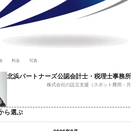
細
料金
写真
北浜パートナーズ公認会計士・税理士事務所
株式会社の設立支援（スポット費用・月
済
から選ぶ