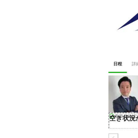
日程
詳
事業者確認
空き状況