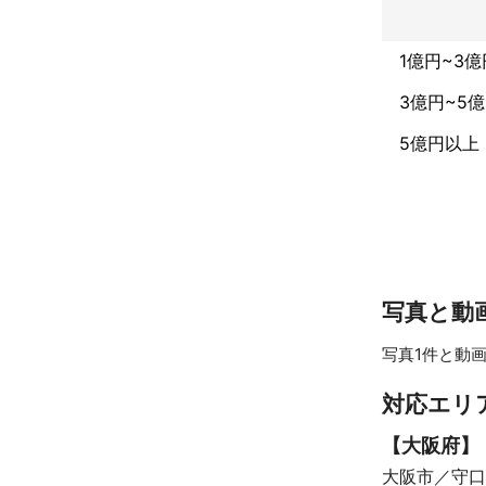
1億円~3億
3億円~5
5億円以上
写真と動
写真1件と動画
対応エリ
【
大阪府
】
大阪市
守口