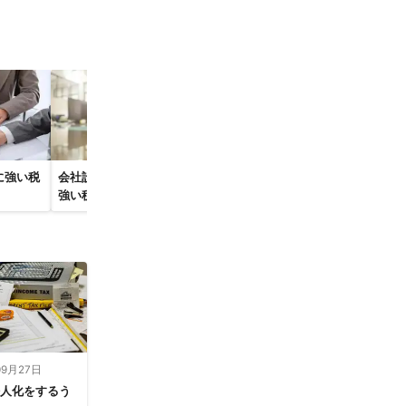
に強い税
会社設立・起業開業に
記帳代行・経理代行の
強い税理士
税理士
09月27日
法人化をするう