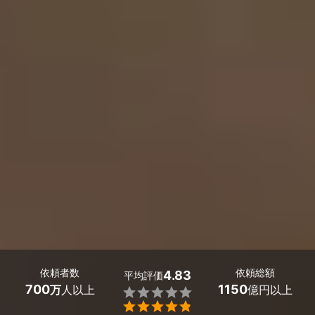
依頼者数
依頼総額
4.83
平均評価
700
1150
万
人以上
億円以上

