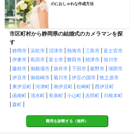
のにおしゃれな作成方法
狭山市
東秩父村
長瀞町
鶴ヶ島市
鳩山町
神川町
新座市
小川町
三芳町
坂戸市
川越市
ふじみ野市
朝霞市
富士見市
寄居町
嵐山町
和光市
志木市
美里町
本庄市
滑川町
東松山市
戸田市
川島町
市区町村から静岡県の結婚式のカメラマンを探
深谷市
上里町
蕨市
吉見町
桶川市
上尾市
す
さいたま市
北本市
川口市
熊谷市
鴻巣市
伊奈町
|
静岡市
|
浜松市
|
沼津市
|
熱海市
|
三島市
|
富士宮市
蓮田市
草加市
行田市
八潮市
白岡市
越谷市
|
伊東市
|
島田市
|
富士市
|
磐田市
|
焼津市
|
掛川市
三郷市
久喜市
宮代町
羽生市
春日部市
松伏町
|
藤枝市
|
御殿場市
|
袋井市
|
下田市
|
裾野市
|
湖西市
吉川市
加須市
杉戸町
幸手市
|
伊豆市
|
御前崎市
|
菊川市
|
伊豆の国市
|
牧之原市
【
静岡県
】
|
東伊豆町
|
河津町
|
南伊豆町
|
松崎町
|
西伊豆町
磐田市
袋井市
掛川市
菊川市
森町
御前崎市
|
函南町
|
清水町
|
長泉町
|
小山町
|
吉田町
|
川根本町
湖西市
牧之原市
浜松市
島田市
吉田町
藤枝市
|
森町
|
焼津市
川根本町
静岡市
松崎町
南伊豆町
西伊豆町
富士市
下田市
富士宮市
沼津市
伊豆市
費用を診断する（無料）
河津町
清水町
長泉町
東伊豆町
伊豆の国市
裾野市
三島市
函南町
御殿場市
伊東市
小山町