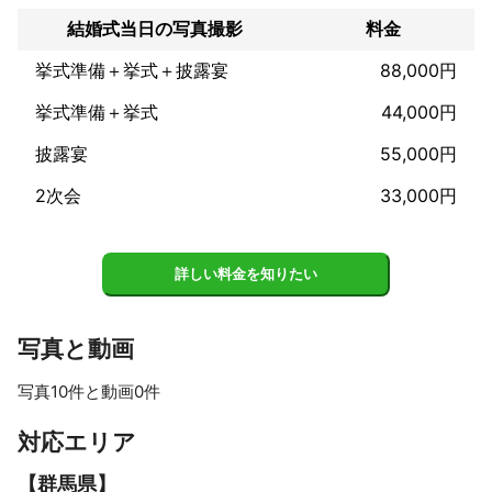
囲気を活かした写真をお届けしております。

また、ロケーション撮影ではお客様のご希望の場所に赴き、スタ
結婚式当日の写真撮影
料金
ジオ撮影とは一味違ったライトな雰囲気の写真を撮影。皆様にご
好評を頂いております。

挙式準備＋挙式＋披露宴
88,000円
挙式準備＋挙式
44,000円
撮影ショット数の制限はあえて設けておりません。

披露宴
55,000円
撮影した写真をチェックし、良いもの全てデータでお渡し致しま
す。

2次会
33,000円
枚数を気にしなくても良いという事も皆様に喜んで頂いておりま
す。

事前にお打合せをさせて頂き、{{name}}様が当日楽しんで撮影に
詳しい料金を知りたい
臨んでいただけるよう全力でサポートいたしますのでご安心して
お任せください！。

写真と動画
これまでの実績
写真10件と動画0件
・内閣府宇宙開発戦略推進事務局　S-NETサイト　下呂市記事撮
影。

すべて見る
対応エリア
・大手飲料メーカー 《伊藤園》様　POP用写真等撮影。

・大手会員制リゾートホテル《東急ハーヴェストクラブ・静波海
【
群馬県
】
岸》様　レストランメニュー撮影
