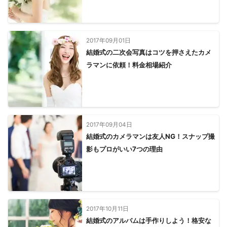
上北山村
桜井市
天理市
吉野町
下北山村
奈良市
黒滝村
明日香村
田原本町
高取町
橿原市
天川村
大和郡山市
下市町
川西町
三宅町
大淀町
安堵町
2017年09月01日
広陵町
斑鳩町
大和高田市
結婚式の二次会写真はコツを押さえたカメ
河合町
生駒市
上牧町
ラマンに依頼！料金相場紹介
五條市
葛城市
御所市
王寺町
平群町
香芝市
三郷町
十津川村
野迫川村
【
山梨県
】
南部町
早川町
身延町
富士川町
市川三郷町
鳴沢村
南アルプス市
富士河口湖町
中央市
2017年09月04日
結婚式のカメラマンは友人NG！スナップ撮
富士吉田市
昭和町
山中湖村
韮崎市
忍野村
影もプロがいい7つの理由
笛吹市
西桂町
甲斐市
甲府市
都留市
北杜市
道志村
甲州市
山梨市
大月市
上野原市
小菅村
丹波山村
【
埼玉県
】
秩父市
小鹿野町
横瀬町
飯能市
入間市
皆野町
2017年10月11日
結婚式のアルバムは手作りしよう！格安な
日高市
越生町
毛呂山町
所沢市
ときがわ町