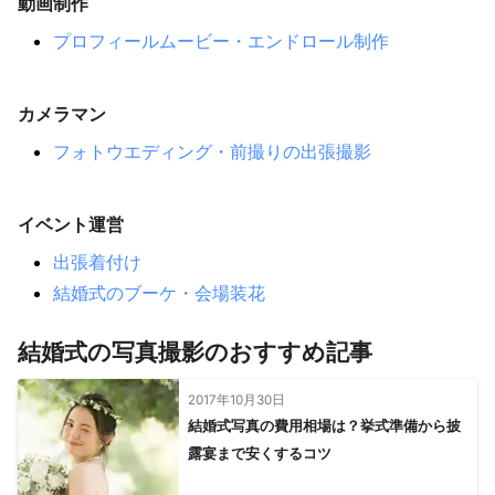
動画制作
【
長野県
】
プロフィールムービー・エンドロール制作
天龍村
売木村
根羽村
阿南町
平谷村
泰阜村
下條村
飯田市
阿智村
喬木村
豊丘村
高森町
カメラマン
大鹿村
松川町
南木曽町
中川村
飯島町
大桑村
駒ヶ根市
上松町
宮田村
伊那市
王滝村
南箕輪村
フォトウエディング・前撮りの出張撮影
木曽町
富士見町
箕輪町
辰野町
塩尻市
木祖村
原村
茅野市
諏訪市
南牧村
川上村
岡谷市
イベント運営
朝日村
下諏訪町
南相木村
小海町
山形村
出張着付け
北相木村
松本市
佐久穂町
長和町
立科町
佐久市
結婚式のブーケ・会場装花
安曇野市
青木村
小諸市
東御市
上田市
松川村
池田町
筑北村
御代田町
生坂村
軽井沢町
麻績村
結婚式の写真撮影のおすすめ記事
坂城町
大町市
千曲市
小川村
須坂市
長野市
白馬村
高山村
小布施町
飯綱町
中野市
山ノ内町
2017年10月30日
小谷村
信濃町
木島平村
栄村
飯山市
野沢温泉村
結婚式写真の費用相場は？挙式準備から披
【
奈良県
】
露宴まで安くするコツ
御杖村
曽爾村
山添村
宇陀市
東吉野村
川上村