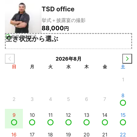
TSD office
挙式＋披露宴の撮影
88,000
円
事業者確認済
空き状況から選ぶ
2026年8月
日
月
火
水
木
金
土
1
8
2
3
4
5
6
7
9
10
11
12
13
14
15
16
17
18
19
20
21
22