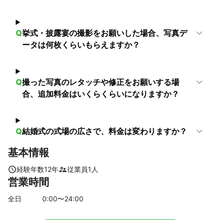
　　　《24時間での対応》

豊能町
和泉市
池田市
高石市
泉大津市
能勢町
忠岡町
岸和田市
貝塚市
熊取町
泉佐野市
泉南市
Q
挙式・披露宴の撮影をお願いした場合、写真デ
田尻町
阪南市
岬町
ータは何枚くらいもらえますか？
【
石川県
】
白山市
小松市
加賀市
能美市
金沢市
川北町
野々市市
内灘町
津幡町
かほく市
宝達志水町
Q
撮った写真のレタッチや修正をお願いする場
羽咋市
中能登町
七尾市
志賀町
穴水町
輪島市
合、追加料金はいくらくらいになりますか？
珠洲市
能登町
【
東京都
】
Q
結婚式の式場の広さで、料金は変わりますか？
檜原村
奥多摩町
八王子市
町田市
あきる野市
日の出町
青梅市
日野市
多摩市
福生市
昭島市
基本情報
羽村市
立川市
瑞穂町
国立市
稲城市
武蔵村山市
経験年数
12
年
従業員
1
人
府中市
国分寺市
東大和市
小平市
小金井市
営業時間
調布市
狛江市
東村山市
三鷹市
東久留米市
全日
0
:00〜
24
:00
武蔵野市
西東京市
世田谷区
清瀬市
杉並区
目黒区
大田区
練馬区
中野区
渋谷区
品川区