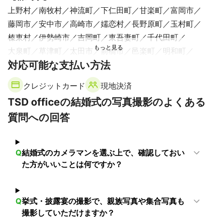
・全国展開の卒業アルバム制作会社様との業務提携にて、各種学
上野村
南牧村
神流町
下仁田町
甘楽町
富岡市
校行事撮影。

藤岡市
安中市
高崎市
嬬恋村
長野原町
玉村町
・第23回〜26回　『サロンブラン　日仏現代国際美術展』入選。

榛東村
伊勢崎市
吉岡町
東吾妻町
千代田町
・Uber eats　様関連の飲食店様のメニュー撮影　多数

大泉町
草津町
太田市
前橋市
邑楽町
明和町
・NHK番組内放映　等

対応可能な支払い方法
渋川市
館林市
中之条町
板倉町
高山村
桐生市
・静岡県　金谷コミュニティ委員会ニュース令和元年10月号　掲
載。

昭和村
みどり市
沼田市
川場村
みなかみ町
片品村
クレジットカード
現地決済
・NHK【ひらり東北の春（2012）】番組内　写真2作品　放映。

【
富山県
】
・藤田観光グループ　観光ガイドブック内　掲載。

TSD officeの結婚式の写真撮影のよくある
南砺市
富山市
立山町
上市町
砺波市
舟橋村
・各種スクールフォト　卒業アルバムなど。

質問への回答
黒部市
滑川市
魚津市
射水市
小矢部市
高岡市
　　　　　　　　　　　　　　　　　　　　　　　など　多数
朝日町
入善町
氷見市
アピールポイント
【
大阪府
】
極力自然光を活かした、自然体での撮影を行っております。

Q
結婚式のカメラマンを選ぶ上で、確認しておい
交野市
枚方市
四條畷市
島本町
柏原市
太子町
た方がいいことは何ですか？
スタジオ撮影とは一味違ったロケーション撮影を中心に、お客様
大東市
河南町
寝屋川市
千早赤阪村
東大阪市
のご要望をお伺いし、お時間や撮影場所等、出来る限りご希望に
添えるよう対応させて頂いております。

八尾市
羽曳野市
高槻市
藤井寺市
門真市
守口市
富田林市
摂津市
松原市
茨木市
河内長野市
Q
挙式・披露宴の撮影で、親族写真や集合写真も
特に、お忙しいお客様のご都合の良い時間で対応させて頂けるよ
撮影していただけますか？
大阪狭山市
吹田市
大阪市
堺市
箕面市
豊中市
う
