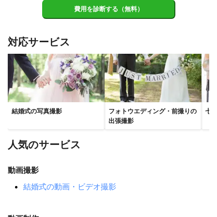
港区
新宿区
板橋区
費用を診断する（無料）
豊島区
千代田区
中央区
文京区
江東区
北区
台東区
荒川区
墨田区
足立区
江戸川区
葛飾区
対応サービス
【
岐阜県
】
恵那市
土岐市
瑞浪市
多治見市
中津川市
御嵩町
可児市
八百津町
川辺町
坂祝町
白川町
東白川村
美濃加茂市
各務原市
七宗町
富加町
笠松町
岐南町
羽島市
海津市
輪之内町
岐阜市
安八町
結婚式の写真撮影
フォトウエディング・前撮りの
七
美濃市
瑞穂市
北方町
養老町
関市
下呂市
出張撮影
大垣市
神戸町
大野町
山県市
池田町
垂井町
人気のサービス
関ケ原町
郡上市
本巣市
揖斐川町
高山市
飛騨市
白川村
動画撮影
【
福井県
】
大野市
結婚式の動画・ビデオ撮影
池田町
南越前町
敦賀市
勝山市
越前市
若狭町
美浜町
鯖江市
永平寺町
福井市
小浜市
越前町
おおい町
坂井市
あわら市
高浜町