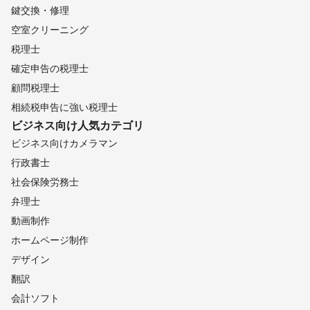
鍵交換・修理
津市
大紀町
松阪市
大台町
空室クリーニング
【
京都府
】
税理士
南山城村
和束町
笠置町
宇治田原町
木津川市
確定申告の税理士
井手町
宇治市
城陽市
精華町
久御山町
京田辺市
顧問税理士
京都市
八幡市
向日市
大山崎町
長岡京市
南丹市
相続税申告に強い税理士
亀岡市
京丹波町
綾部市
舞鶴市
福知山市
宮津市
ビジネス向け
人気カテゴリ
伊根町
与謝野町
京丹後市
ビジネス向けカメラマン
【
神奈川県
】
行政書士
湯河原町
箱根町
真鶴町
南足柄市
小田原市
社会保険労務士
開成町
山北町
大井町
松田町
中井町
二宮町
弁理士
秦野市
大磯町
平塚市
伊勢原市
清川村
厚木市
動画制作
寒川町
茅ヶ崎市
愛川町
相模原市
海老名市
ホームページ制作
藤沢市
綾瀬市
座間市
鎌倉市
大和市
三浦市
デザイン
逗子市
葉山町
横須賀市
横浜市
川崎市
翻訳
【
滋賀県
】
会計ソフト
日野町
多賀町
東近江市
愛荘町
甲賀市
甲良町