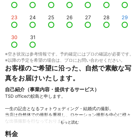
23
24
25
26
27
28
29
30
31
※空き状況は参考情報です。予約確定にはプロの確認が必要です。
※以降の予定を希望の場合は、プロにお問い合わせください。
お客様のご希望に沿った、自然で素敵な写
真をお届けいたします。
自己紹介（事業内容・提供するサービス）
TSD officeの鮫島と申します。

一生の記念となるフォトウェディング・結婚式の撮影。

当店は自然体での撮影を重視し、ロケーション撮影を中心に様々
な出張撮影を行なっております。

料金
子供の頃から、自然・風景を撮影してきた経験から、その場の雰