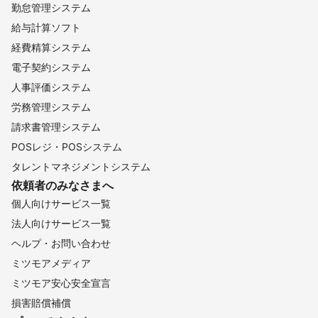
勤怠管理システム
豊郷町
米原市
彦根市
竜王町
湖南市
近江八幡市
給与計算ソフト
栗東市
野洲市
長浜市
守山市
草津市
大津市
経費精算システム
高島市
電子契約システム
【
東京都（島しょ部）
】
人事評価システム
神津島村
新島村
利島村
大島町
労務管理システム
請求書管理システム
POSレジ・POSシステム
タレントマネジメントシステム
依頼者のみなさまへ
個人向けサービス一覧
法人向けサービス一覧
ヘルプ・お問い合わせ
ミツモアメディア
ミツモア安心安全宣言
損害賠償補償