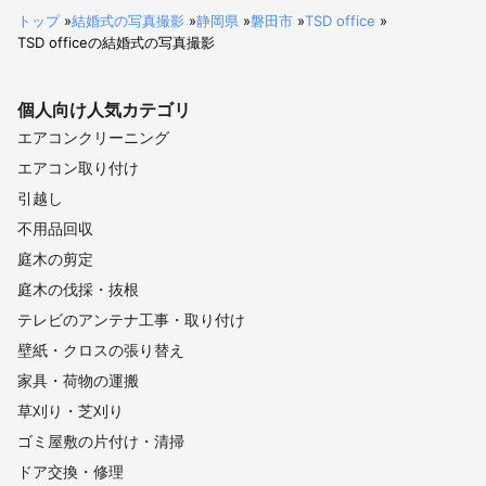
熱海市
トップ
»
結婚式の写真撮影
»
静岡県
»
磐田市
»
TSD office
»
TSD officeの結婚式の写真撮影
【
愛知県
】
新城市
豊橋市
東栄町
豊川市
豊根村
設楽町
個人向け
人気カテゴリ
蒲郡市
岡崎市
田原市
幸田町
豊田市
西尾市
エアコンクリーニング
安城市
知立市
碧南市
高浜市
みよし市
刈谷市
エアコン取り付け
南知多町
東郷町
豊明市
武豊町
東浦町
半田市
引越し
美浜町
日進市
大府市
阿久比町
長久手市
瀬戸市
不用品回収
常滑市
東海市
尾張旭市
知多市
春日井市
庭木の剪定
名古屋市
飛島村
小牧市
豊山町
大治町
清須市
庭木の伐採・抜根
北名古屋市
弥富市
蟹江町
犬山市
あま市
岩倉市
テレビのアンテナ工事・取り付け
大口町
扶桑町
津島市
江南市
愛西市
稲沢市
壁紙・クロスの張り替え
一宮市
家具・荷物の運搬
【
三重県
】
草刈り・芝刈り
鳥羽市
志摩市
伊勢市
木曽岬町
川越町
明和町
ゴミ屋敷の片付け・清掃
玉城町
朝日町
桑名市
度会町
東員町
南伊勢町
ドア交換・修理
四日市市
鈴鹿市
多気町
菰野町
いなべ市
亀山市