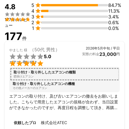

5
84.7%
4.8

4
11.3%


3
3.4%

177件のレビ

2
0.6%
ュー

1
0.0%
177
件
2026年5月中旬 / 平日
（50代 男性）
やました
様
23,000
実際の料金
円

5.0

エアコン取り付け
取り付け・取り外ししたエアコンの種類
壁掛けエアコン
取り付け・取り外ししたエアコンの機種
その他メーカーのエアコン
エアコンの取り付け、及び古いエアコンの撤去をお願いしま
した。こちらで用意したエアコンの規格が合わず、当日設置
ができなかったのですが、再度日程を調整して頂き、再購入
したエアコンを無事に取り付けて頂きました！もう、本当に
感謝です！また機会があれば、是非またお願いしたいです！
株式会社ATEC
依頼したプロ
お忙しい中、有難うございました！