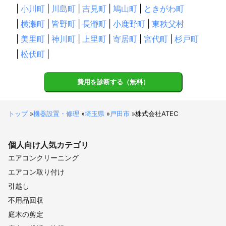
|
小川町
|
川島町
|
吉見町
|
鳩山町
|
ときがわ町
|
横瀬町
|
皆野町
|
長瀞町
|
小鹿野町
|
東秩父村
|
美里町
|
神川町
|
上里町
|
寄居町
|
宮代町
|
杉戸町
|
松伏町
|
費用を診断する（無料）
トップ
»
機器設置・修理
»
埼玉県
»
戸田市
»
株式会社ATEC
個人向け
人気カテゴリ
エアコンクリーニング
エアコン取り付け
引越し
不用品回収
庭木の剪定