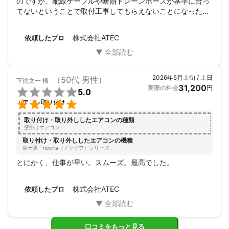
のですが、配線ケーブルや断熱ドレーンホースが基準に合っ
てないということで取付工事してもらえないことになったの
で、ミツモアでエアコン工事業者を探しました。金額もほぼ
想定通りで工事してもらって、作業員の方も感じよく作業も
株式会社ATEC
依頼したプロ
スムーズに終了しました。
2026年5月上旬 / 土日
（50代 男性）
下徳文一
様
31,200
実際の料金
円

5.0

エアコン取り付け
取り付け・取り外ししたエアコンの種類
壁掛けエアコン
取り付け・取り外ししたエアコンの機種
富士通「nocria（ノクリア）シリーズ」
とにかく、仕事が早い。スムーズ。最高でした。
株式会社ATEC
依頼したプロ
口コミをもっと見る