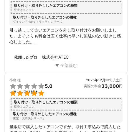
取り付け・取り外ししたエアコンの種類
壁掛けエアコン
取り付け・取り外ししたエアコンの機種
ダイキン「risora（リソラ）シリーズ」
引っ越しして古いエアコンを外し取り付けをお願いしまし
た。よそよりも料金は安く仕事は早いし無駄のない動きに感
心しました。

丁寧にやってくれ、最後の掃除も完璧 頼んでよかったです。
ありがとう**木さん感謝します。新規取付の際もお願いしま
株式会社ATEC
依頼したプロ
すね。
小島
様
2025年12月中旬 / 土日

5.0
33,000
実際の料金
円

エアコン取り付け
取り付け・取り外ししたエアコンの種類
壁掛けエアコン
取り付け・取り外ししたエアコンの機種
東芝「大清快シリーズ」
量販店で購入したエアコンですが、取付工事込みで購入した