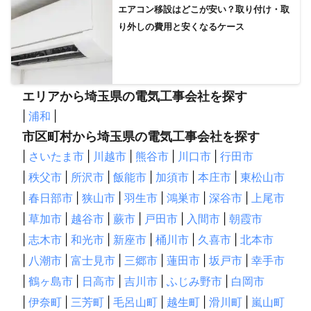
エアコン移設はどこが安い？取り付け・取
り外しの費用と安くなるケース
エリアから埼玉県の電気工事会社を探す
|
浦和
|
市区町村から埼玉県の電気工事会社を探す
|
さいたま市
|
川越市
|
熊谷市
|
川口市
|
行田市
|
秩父市
|
所沢市
|
飯能市
|
加須市
|
本庄市
|
東松山市
|
春日部市
|
狭山市
|
羽生市
|
鴻巣市
|
深谷市
|
上尾市
|
草加市
|
越谷市
|
蕨市
|
戸田市
|
入間市
|
朝霞市
|
志木市
|
和光市
|
新座市
|
桶川市
|
久喜市
|
北本市
|
八潮市
|
富士見市
|
三郷市
|
蓮田市
|
坂戸市
|
幸手市
|
鶴ヶ島市
|
日高市
|
吉川市
|
ふじみ野市
|
白岡市
|
伊奈町
|
三芳町
|
毛呂山町
|
越生町
|
滑川町
|
嵐山町