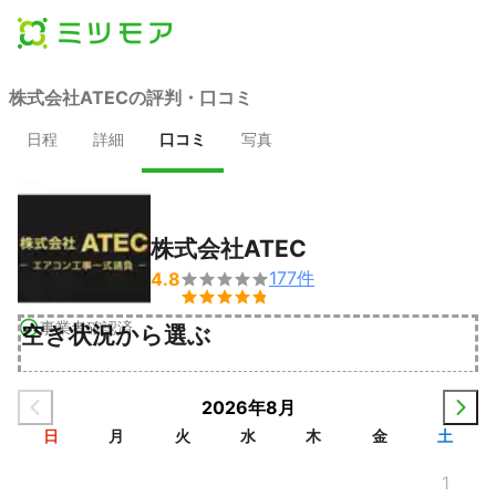
株式会社ATECの評判・口コミ
日程
詳細
口コミ
写真
株式会社ATEC
177
件
4.8


事業者確認済
空き状況から選ぶ
2026年8月
日
月
火
水
木
金
土
1