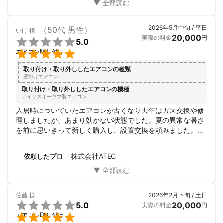
2026年5月中旬 / 平日
（50代 男性）
いけ
様
20,000
実際の料金
円

5.0

エアコン取り付け
取り付け・取り外ししたエアコンの種類
壁掛けエアコン
取り付け・取り外ししたエアコンの機種
アイリスオーヤマ製エアコン
入居時についていたエアコンが古くなり去年はガス交換や修
理しましたが、あまり効かない状態でした。夏の異常な暑さ
を前に思いきって新しく購入し、設置交換を頼みました。手
際よく一時間くらいで完了しました。段ボールや出たゴミな
ども持っていっていただき、使用感もいいです。
株式会社ATEC
依頼したプロ
佐藤
様
2026年2月下旬 / 土日

5.0
20,000
実際の料金
円

エアコン取り付け