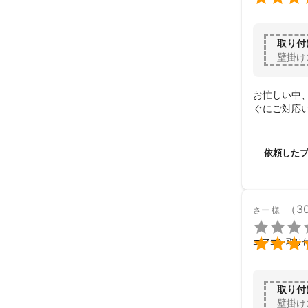
取り付
壁掛け
お忙しい中
ぐにご対応
依頼した
（3
さー
様


エアコン取り
取り付
壁掛け