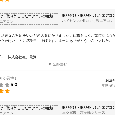
取り付け・取り外ししたエアコ
け・取り外ししたエアコンの種類
ハイセンス(Hisense)製エアコン
エアコン
、迅速なご対応をいただき大変助かりました。価格も安く、繁忙期にも
いただけたことに感謝申し上げます。本当にありがとうございました。
株式会社亀井電気
プロ
0代 男性）
2026

5.0
実際の料

付け
取り付け・取り外ししたエアコ
け・取り外ししたエアコンの種類
三菱電機「霧ヶ峰シリーズ」
エアコン