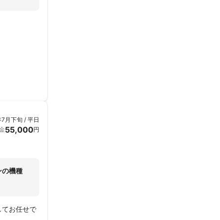
年7月下旬 / 平日
55,000
金
円
ンの機種
してお任せで