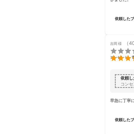
依頼した
（4
吉岡
様


コンセント・
依頼し
コンセ
早急に丁寧
依頼した