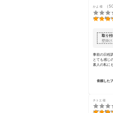
（5
かよ
様


エアコン取り
取り付
壁掛け
事前の日程
とても感じの
素人の私に
「くらしの
く、便利だ
ありがとう
依頼した
チトエ
様


エアコン取り