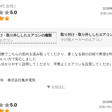
0代 女性）
2026

5.0
実際の

付け
取り付け・取り外ししたエアコ
け・取り外ししたエアコンの種類
その他メーカーのエアコン
エアコン
調整でこちらの意向を汲み取ってくださり、暑くなる前の日程で希望が叶
いい方で安心しました

も分かりやすく説明してくださり、手際よくエアコンを設置してください
マーケット」は初めての利用でしたが、価格が安いだけではなく、リス
から多数の利用があるのだと実感しました

ございました
株式会社亀井電気
プロ
2026

5.0
実際の料

付け