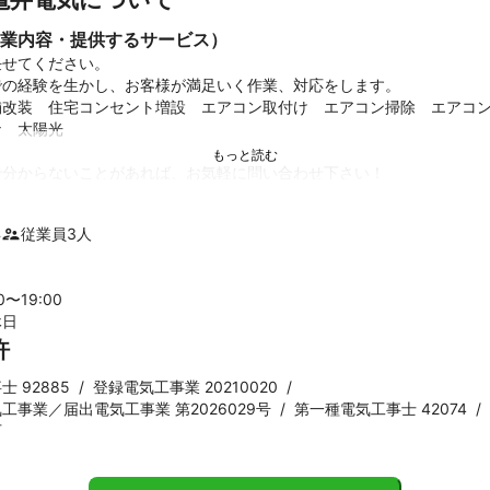
業内容・提供するサービス）
せてください。

の経験を生かし、お客様が満足いく作業、対応をします。

舗改装　住宅コンセント増設　エアコン取付け　エアコン掃除　エアコ
　太陽光

分からないことがあれば、お気軽に問い合わせ下さい！

現金のみ適用されます。
年
従業員
3
人
績
埼玉県内の市役所　病院　ラグビー場

00〜
19
:00
エアコン取付け　約2000台　　修理　約1000台

休日
許
ント
 92885
/
登録電気工事業 20210020
/
、迅速に対応します。

工事業／届出電気工事業 第2026029号
/
第一種電気工事士 42074
/
客様に納得して頂いてから、作業致します。

可
貰えるように、全力で作業します。