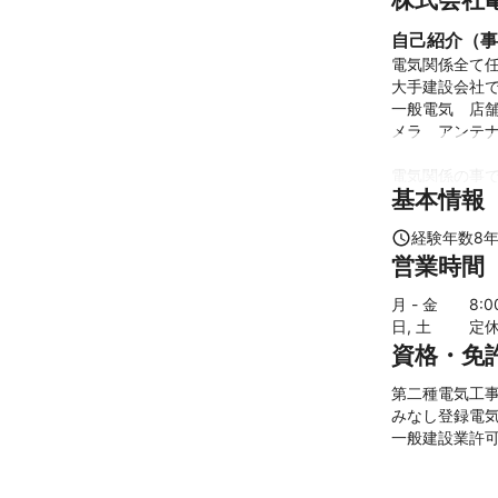
自己紹介（事
電気関係全て任
大手建設会社で
一般電気　店
メラ　アンテナ
電気関係の事で
基本情報
限定割引は、
経験年数
8
これまでの実
営業時間
大手建設会社　
月 - 金
8
:
大手家電店　　
日, 土
定
資格・免
など
アピールポイ
第二種電気工事士
ご連絡頂いたら
みなし登録電気
ご説明をしてお
一般建設業許
必ず満足して