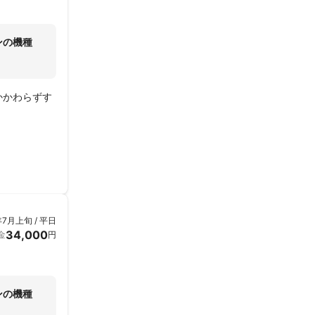
ンの機種
かかわらずす
年7月上旬 / 平日
34,000
金
円
ンの機種