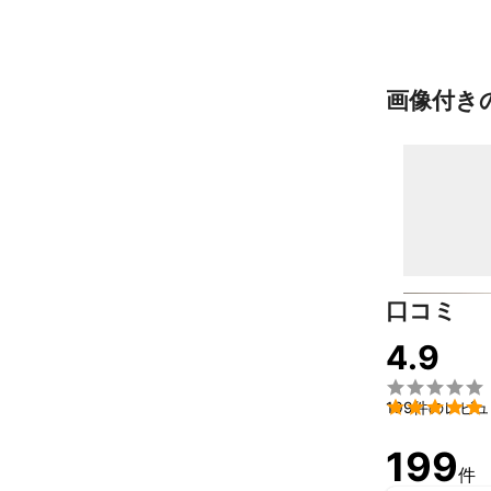
画像付き
口コミ
4.9


199件のレビ
199
件