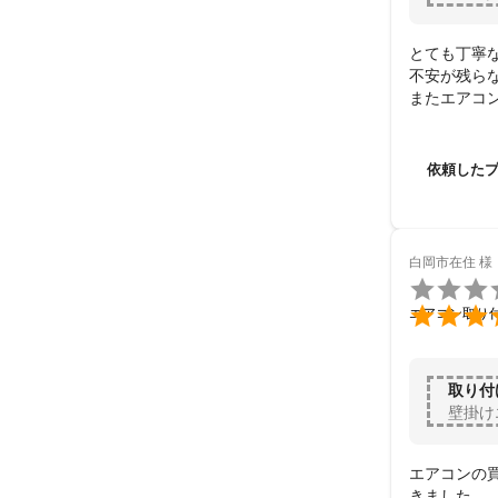
とても丁寧な
不安が残ら
またエアコ
依頼した
白岡市在住
様


エアコン取り
取り付
壁掛け
エアコンの
きました。