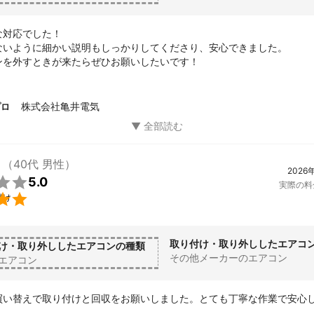
対応でした！

ないように細かい説明もしっかりしてくださり、安心できました。

ンを外すときが来たらぜひお願いしたいです！
株式会社亀井電気
プロ
（40代 男性）
2026

5.0
実際の料

付け
取り付け・取り外ししたエアコ
け・取り外ししたエアコンの種類
その他メーカーのエアコン
エアコン
買い替えで取り付けと回収をお願いしました。とても丁寧な作業で安心