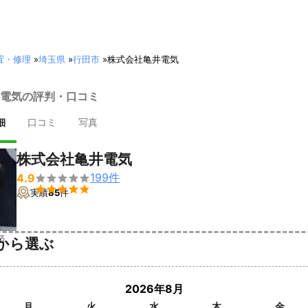
置・修理
»
埼玉県
»
行田市
»
株式会社亀井電気
電気の評判・口コミ
細
口コミ
写真
株式会社亀井電気
199
件
4.9


実績
85
件
済
から選ぶ
2026年8月
月
火
水
木
金