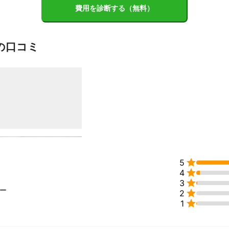
費用を診断する（無料）
の口コミ

5

4

3
ュー

2

1