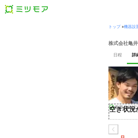
トップ
»
機器設
株式会社亀井
日程
詳
事業者確認
空き状況
日