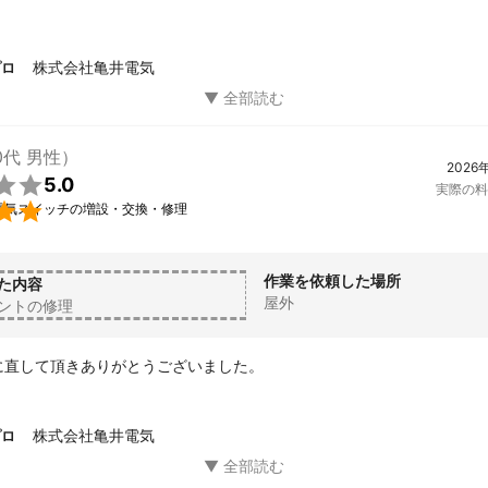
株式会社亀井電気
プロ
0代 男性）
2026

5.0
実際の料

電気スイッチの増設・交換・修理
作業を依頼した場所
た内容
屋外
ントの修理
に直して頂きありがとうございました。
株式会社亀井電気
プロ