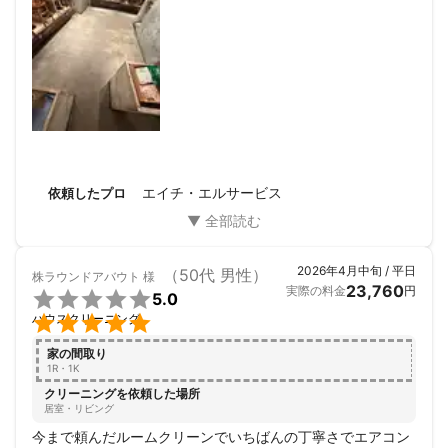
エイチ・エルサービス
依頼したプロ
2026年4月中旬 / 平日
（50代 男性）
株ラウンドアバウト
様
23,760
実際の料金
円

5.0

ハウスクリーニング
家の間取り
1R・1K
クリーニングを依頼した場所
居室・リビング
今まで頼んだルームクリーンでいちばんの丁寧さでエアコン