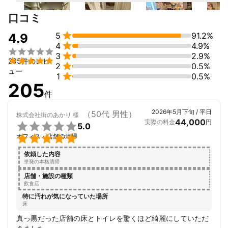
口コミ

5
91.2%
4.9

4
4.9%


3
2.9%

205件のレビ

2
0.5%
ュー

1
0.5%
205
件
2026年5月下旬 / 平日
（50代 男性）
株式会社街のあかり
様
44,000
実際の料金
円

5.0

オフィス・店舗の清掃
依頼した内容
単発の本格清掃
店舗・施設の種類
飲食店
特に汚れが気になっていた場所
床
真っ黒だった店舗の床とトイレを驚くほど綺麗にしていただ