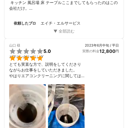
 キッチン 風呂場 床 テーブルここまでしてもらったのはこの
会社だけ。

会社のセカンドハウスで利用している生活してない部屋で 掃
除も全くせず 業者任せできましたが 過去の業者レベルと違
エイチ・エルサービス
依頼したプロ
って 非常に丁寧渾身でした。また利用させていただきます。
山口
様
2023年6月中旬 / 平日

5.0
12,800
実際の料金
円

エアコンクリーニング
とても実直な方で、説明をしてくださり

ながらお仕事をしていただきました。

やはりエアコンクリーニングに関しては

お掃除機能付きなど、機種が豊富ですから

エアコンそのものに詳しい方に

依頼するのがベストです。

いい仕事をしていただきありがとう

ございました。