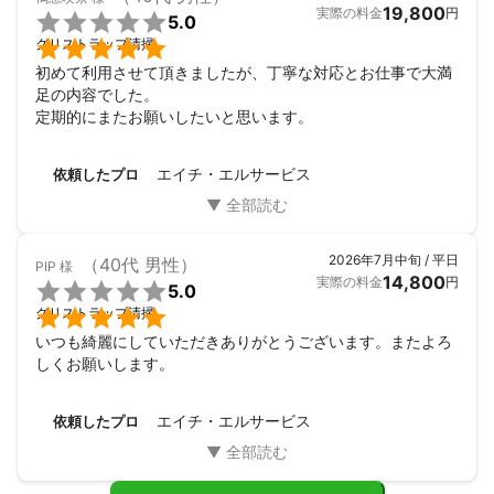
19,800
実際の料金
円

5.0

グリストラップ清掃
初めて利用させて頂きましたが、丁寧な対応とお仕事で大満
足の内容でした。

定期的にまたお願いしたいと思います。
エイチ・エルサービス
依頼したプロ
2026年7月中旬 / 平日
（40代 男性）
PIP
様
14,800
実際の料金
円

5.0

グリストラップ清掃
いつも綺麗にしていただきありがとうございます。またよろ
しくお願いします。
エイチ・エルサービス
依頼したプロ