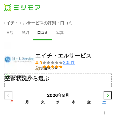
エイチ・エルサービスの評判・口コミ
日程
詳細
口コミ
写真
エイチ・エルサービス
205
件
4.9


実績
205
件
事業者確認済
空き状況から選ぶ
2026年8月
日
月
火
水
木
金
土
1