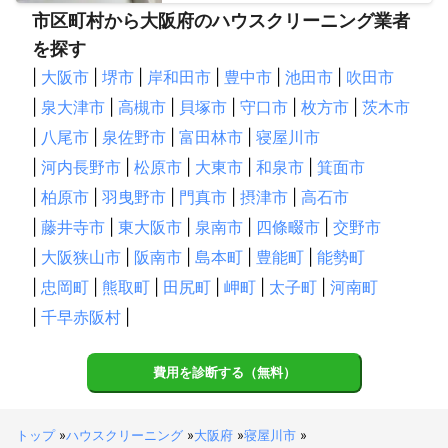
市区町村から大阪府のハウスクリーニング業者
を探す
|
大阪市
|
堺市
|
岸和田市
|
豊中市
|
池田市
|
吹田市
|
泉大津市
|
高槻市
|
貝塚市
|
守口市
|
枚方市
|
茨木市
|
八尾市
|
泉佐野市
|
富田林市
|
寝屋川市
|
河内長野市
|
松原市
|
大東市
|
和泉市
|
箕面市
|
柏原市
|
羽曳野市
|
門真市
|
摂津市
|
高石市
|
藤井寺市
|
東大阪市
|
泉南市
|
四條畷市
|
交野市
|
大阪狭山市
|
阪南市
|
島本町
|
豊能町
|
能勢町
|
忠岡町
|
熊取町
|
田尻町
|
岬町
|
太子町
|
河南町
|
千早赤阪村
|
費用を診断する（無料）
トップ
»
ハウスクリーニング
»
大阪府
»
寝屋川市
»