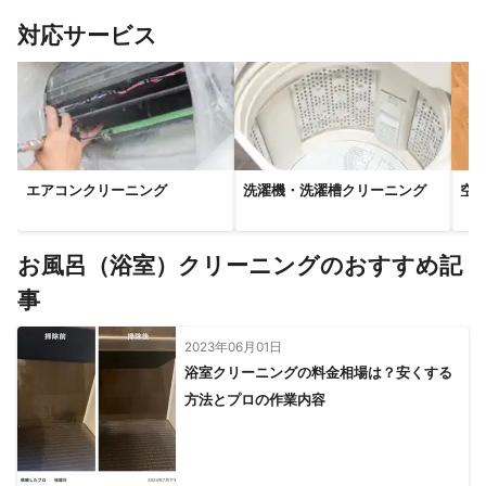
【
滋賀県
】
対応サービス
栗東市
草津市
甲賀市
湖南市
大津市
守山市
竜王町
野洲市
日野町
近江八幡市
東近江市
愛荘町
豊郷町
甲良町
彦根市
多賀町
エアコンクリーニング
洗濯機・洗濯槽クリーニング
空
お風呂（浴室）クリーニングのおすすめ記
事
2023年06月01日
浴室クリーニングの料金相場は？安くする
方法とプロの作業内容