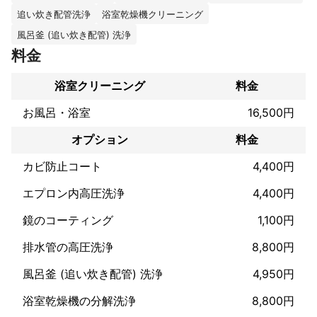
出来れば、汚れがしみ込んでとるのが難しくなってしまう前に
追い炊き配管洗浄
浴室乾燥機クリーニング
我々専門業者へお任せください！これまで培ってきたスキルを活
かし、汚れに応じてピカピカにいたします！

風呂釜 (追い炊き配管) 洗浄
料金
【作業範囲】

・天井、壁、床

浴室クリーニング
料金
・浴槽

・照明カバー

お風呂・浴室
16,500円
・鏡　　水垢によるウロコ汚れがひどい場合は、通常の洗浄方法
ではキレイになり切らない為、オプションで機械を使用して行う
オプション
料金
鏡研磨クリーニングがございますので、お客様とご相談の上状況
に応じて通常洗浄か、鏡研磨クリーニングを行うかを選択いたし
カビ防止コート
4,400円
ます。

・換気扇カバー　内部はオプション料金となります。

エプロン内高圧洗浄
4,400円
・窓内側

・排水口

鏡のコーティング
1,100円
・ドア表裏

排水管の高圧洗浄
8,800円
・蛇口廻り

・風呂フタ

風呂釜 (追い炊き配管) 洗浄
4,950円
【含まれないもの】

浴室乾燥機の分解洗浄
8,800円
・換気扇内部　　内部はオプションとなります。
