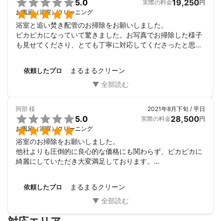

5.0
19,250
実際の料金
円

お風呂（浴室）クリーニング
浴室と追い焚き配管のお掃除をお願いしました。

ピカピカになっていて驚きました。お写真でお掃除した様子
も見せてくださり、とても丁寧に対応してくださったと思い
ます。仕上がりが本当にキレイで大変うれしいです。ありが
とうございました。
まるまるクリーン
依頼したプロ
阿部
様
2021年8月下旬 / 平日

5.0
28,500
実際の料金
円

お風呂（浴室）クリーニング
浴室のお掃除をお願いしました。

他社よりも圧倒的に良心的な価格にも関わらず、ピカピカに
綺麗にしていただき大変満足しております。

自分ではどうすることもできなかった頑固な黒カビが一掃さ
れておりました…！

まるまるクリーン
依頼したプロ
なんといってもオプションのメニューがどこよりも良心的
で、せっかくならと追い焚きの洗浄や浴室乾燥機のお掃除も
お願いしました。

そういった目では確認ができない内部の清掃の様子は、ビフ