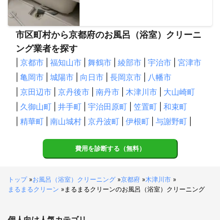
市区町村から京都府のお風呂（浴室）クリーニ
ング業者を探す
|
京都市
|
福知山市
|
舞鶴市
|
綾部市
|
宇治市
|
宮津市
|
亀岡市
|
城陽市
|
向日市
|
長岡京市
|
八幡市
|
京田辺市
|
京丹後市
|
南丹市
|
木津川市
|
大山崎町
|
久御山町
|
井手町
|
宇治田原町
|
笠置町
|
和束町
|
精華町
|
南山城村
|
京丹波町
|
伊根町
|
与謝野町
|
費用を診断する（無料）
トップ
»
お風呂（浴室）クリーニング
»
京都府
»
木津川市
»
まるまるクリーン
»
まるまるクリーンのお風呂（浴室）クリーニング
個人向け
人気カテゴリ