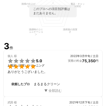
2
清掃の仕上が
電話・チャッ
アピールポイント
り
ト対応
1
このプロへの項目別評価は
当店は「大手よりもお値打ちで大手よりも高品質なサービス」を
まだありません。
モットーとさせていただいており、決して格安ではありませんが
お値段以上の価値を提供いたします！

依頼内容の変更や、極度な汚れが無い限り特に追加料金はござい
ませんのでご安心ください。ご不安な方は、チャットで写真を送
清掃時のコミ
清掃員の清潔
ュニケーショ
さ
付していただく事も可能です。是非ご相談いただければ幸いで
ン
3
件
個人
様
2022年3月中旬 / 土日

5.0
75,350
実際の料金
円

お風呂（浴室）クリーニング
ありがとうございました。
まるまるクリーン
依頼したプロ
武田
様
2021年12月下旬 / 土日