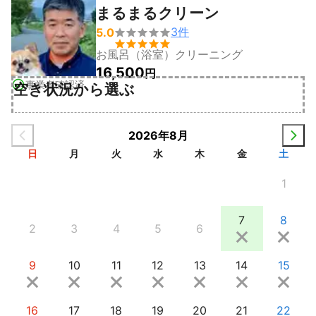
まるまるクリーン
3
件
5.0


お風呂（浴室）クリーニング
16,500
円
事業者確認済
空き状況から選ぶ
2026年8月
日
月
火
水
木
金
土
1
7
8
2
3
4
5
6
9
10
11
12
13
14
15
16
17
18
19
20
21
22