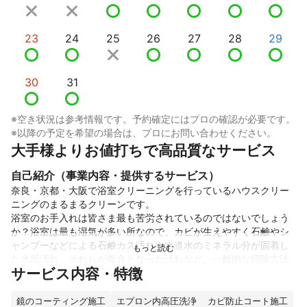
23
24
25
26
27
28
29
30
31
※空き状況は参考情報です。予約確定にはプロの確認が必要です。
※以降の予定を希望の場合は、プロにお問い合わせください。
大手様よりお値打ちで高品質なサービス
自己紹介（事業内容・提供するサービス）
奈良・京都・大阪で浴室クリーニングを行っているハウスクリー
ニングのまるまるクリーンです。

浴室のお手入れは皆さま最も苦労されているのではないでしょう
か？浴室は最も湿気が多い所なので、カビが生えやすく石鹸やシ
ャンプーなどによる石鹸カス汚れや水道水のミネラル分が固着し
た水垢汚れ、それらが複合となった汚れなど、一般的な掃除方法
サービス内容・特徴
では太刀打ちできない厄介な汚れが一番たまりやすい所です。特
にカビ取りに使う洗剤と水垢取りに使う洗剤を一緒に使うと塩素
ガスが発生して非常に危険です。

鏡のコーティング施工
エプロン内高圧洗浄
カビ防止コート施工