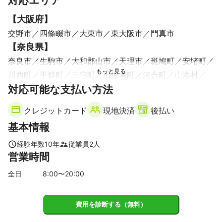
対応エリア
ォーアフターを写真で見せてくださりました。

【
大阪府
】
信頼できる業者さんだと思いました。

どうもありがとうございました。
交野市
四條畷市
大東市
東大阪市
門真市
【
奈良県
】
奈良市
生駒市
大和郡山市
天理市
斑鳩町
安堵町
川西町
平群町
三宅町
田原本町
河合町
山添村
対応可能な支払い方法
三郷町
王寺町
上牧町
広陵町
桜井市
香芝市
橿原市
大和高田市
宇陀市
葛城市
明日香村
クレジットカード
現地決済
後払い
高取町
御所市
曽爾村
大淀町
吉野町
東吉野村
基本情報
御杖村
下市町
黒滝村
【
三重県
】
経験年数
10
年
従業員
2
人
営業時間
名張市
伊賀市
【
京都府
】
全日
8
:00〜
20
:00
木津川市
精華町
井手町
京田辺市
笠置町
城陽市
和束町
宇治田原町
南山城村
八幡市
久御山町
費用を診断する（無料）
宇治市
大山崎町
長岡京市
向日市
京都市
亀岡市