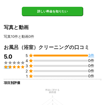
・エプロン内部　オプションとなります。

・シャンプー、リンスボトル等の小物

・ブラインド　オプションとなります。

詳しい料金を知りたい
・追い炊き配管内　オプションとなります。

【浴室オプション】

写真と動画
・エプロン内部クリーニング：奥まで洗剤でしっかり汚れを浮か
せてから高圧洗浄。　　　

写真10件と動画0件
・浴室天井換気扇分解クリーニング：分解してしっかり洗浄。

・浴室暖房乾燥機分解クリーニング： 分解してしっかり洗浄。 

すべて見る
お風呂（浴室）クリーニングの口コミ
・コーキング劣化部分張り替え：古いコーキングを剥がして打ち
直し。


3件
5.0
5
・追い炊き配管内除菌クリーニング：専用洗浄剤を使用して除菌

0件
4
クリーニング。



0件
3
・ブラインドクリーニング：羽の一枚一枚をしっかり洗浄。


(3件)

0件
・鏡研磨クリーニング：通常洗浄ではキレイにならない頑固な水
2
垢によるウロコ汚れを専用の機械と特殊なダイヤモンドパッドで

0件
1
項目別評価
これまでの実績
奈良・京都エリアを中心に、ハウスクリーニング専門業者として8
料金に対する
納得感
年以上の経験がございます。

5
浴室クリーニングの実績も今まで400件以上あり、しつこいカビ
4
3