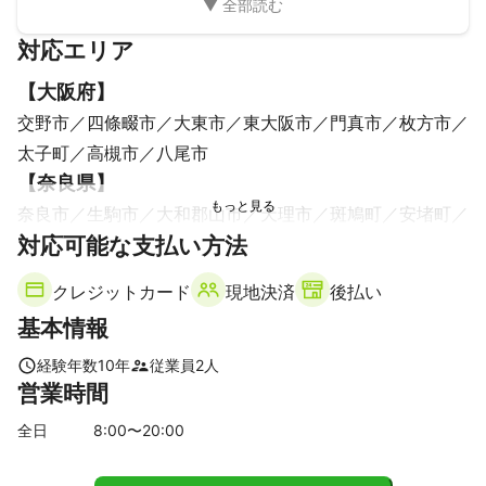
対応エリア
【
大阪府
】
交野市
四條畷市
大東市
東大阪市
門真市
枚方市
太子町
高槻市
八尾市
【
奈良県
】
奈良市
生駒市
大和郡山市
天理市
斑鳩町
安堵町
対応可能な支払い方法
川西町
平群町
三宅町
田原本町
河合町
山添村
三郷町
王寺町
上牧町
広陵町
桜井市
香芝市
クレジットカード
現地決済
後払い
橿原市
大和高田市
宇陀市
葛城市
明日香村
基本情報
高取町
御所市
曽爾村
大淀町
吉野町
東吉野村
御杖村
下市町
黒滝村
経験年数
10
年
従業員
2
人
営業時間
【
三重県
】
名張市
伊賀市
全日
8
:00〜
20
:00
【
京都府
】