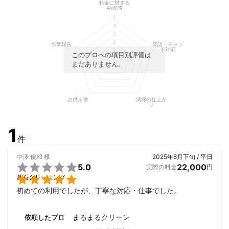
料金に対する
納得感
5
4
3
2
作業報告
電話・チャッ
ト対応
1
このプロへの項目別評価は
まだありません。
お供え物
清掃の仕上が
り
1
件
中澤 俊和
様
2025年8月下旬 / 平日

5.0
22,000
実際の料金
円

墓石クリーニング
初めての利用でしたが、丁寧な対応・仕事でした。
まるまるクリーン
依頼したプロ