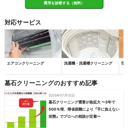
木津川市
精華町
井手町
京田辺市
笠置町
城陽市
費用を診断する（無料）
和束町
宇治田原町
南山城村
八幡市
久御山町
宇治市
大山崎町
長岡京市
向日市
京都市
亀岡市
対応サービス
【
滋賀県
】
栗東市
草津市
甲賀市
湖南市
大津市
守山市
竜王町
野洲市
エアコンクリーニング
洗濯機・洗濯槽クリーニング
空
墓石クリーニングのおすすめ記事
2025年07月02日
墓石クリーニング需要が急拡大 〜3年で
500％増、帰省困難により『手に負えない
状態』でプロへの相談が定着〜