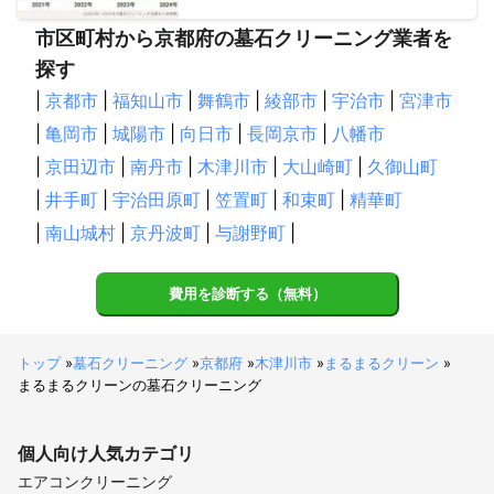
市区町村から京都府の墓石クリーニング業者を
探す
|
京都市
|
福知山市
|
舞鶴市
|
綾部市
|
宇治市
|
宮津市
|
亀岡市
|
城陽市
|
向日市
|
長岡京市
|
八幡市
|
京田辺市
|
南丹市
|
木津川市
|
大山崎町
|
久御山町
|
井手町
|
宇治田原町
|
笠置町
|
和束町
|
精華町
|
南山城村
|
京丹波町
|
与謝野町
|
費用を診断する（無料）
トップ
»
墓石クリーニング
»
京都府
»
木津川市
»
まるまるクリーン
»
まるまるクリーンの墓石クリーニング
個人向け
人気カテゴリ
エアコンクリーニング