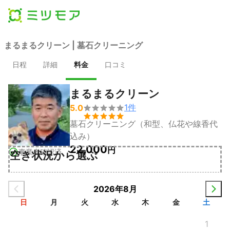
まるまるクリーン | 墓石クリーニング
日程
詳細
料金
口コミ
まるまるクリーン
1
件
5.0


墓石クリーニング（和型、仏花や線香代
込み）
22,000
円
事業者確認済
空き状況から選ぶ
2026年8月
日
月
火
水
木
金
土
1