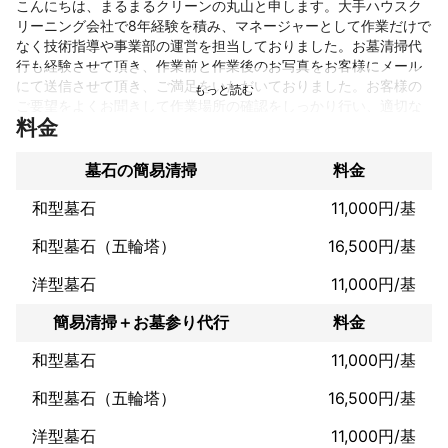
こんにちは、まるまるクリーンの丸山と申します。大手ハウスク
リーニング会社で8年経験を積み、マネージャーとして作業だけで
なく技術指導や事業部の運営を担当しておりました。お墓清掃代
行も経験させて頂き、作業前と作業後のお写真をお客様にメール
にて送信させて頂き、ご満足をいただいておりました。お客様の
ご要望をよくお聞きして作業場所の確認をしっかり行い、適切な
料金
方法でキレイにさせて頂きます。作業直前にはご先祖様にご挨拶
させていただいてから清掃作業に入らせていただきます。作業後
は改めてご先祖様にご挨拶させていただき、お客様にbefore・aft
墓石の簡易清掃
料金
erのお写真を送信し作業完了させていただきます。

感謝の思いと気遣い心遣いでサービスいたします！
和型墓石
11,000円/基
これまでの実績
和型墓石（五輪塔）
16,500円/基
開業して3年目ということで、当社としての実績はまだ浅いもの
の、大手ハウスクリーニング会社で10年経験を積み、一般家庭や
洋型墓石
11,000円/基
事業所・施設などであらゆる清掃作業の実績を上げ評価をいただ
いておりました。

簡易清掃＋お墓参り代行
料金
エアコンクリーニングに関しては通算1000台以上の作業を経験さ
せていただいております。

和型墓石
11,000円/基
内装工事者としての経験もあり、クロス張替えや壁穴補修・障子
張替の経験も豊富です。
和型墓石（五輪塔）
16,500円/基
アピールポイント
お客様のご希望をよくお聞きしてそれに叶う様精進してまいりま
洋型墓石
11,000円/基