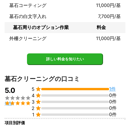
墓石コーティング
11,000円/基
墓石の白文字入れ
7,700円/基
墓石周りのオプション作業
料金
外柵クリーニング
11,000円/基
詳しい料金を知りたい
墓石クリーニングの口コミ

1件
5.0
5

0件
4


0件
3

(1件)

0件
2

0件
1
項目別評価