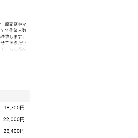
で一般家庭やマ
たてで作業人数
浄致します。

させて頂きたい
ます。もちろん
送信頂ければ、
願いいたしま
ニング会社で1
いただいており
18,700円
す。

す。
22,000円
26,400円