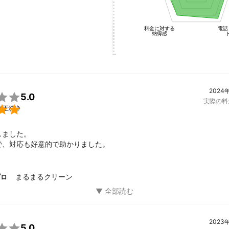
料金に対する
電話
納得感
2024

5.0
実際の料

高圧洗浄
ました。

で、対応も好意的で助かりました。
まるまるクリーン
プロ
2023

5.0