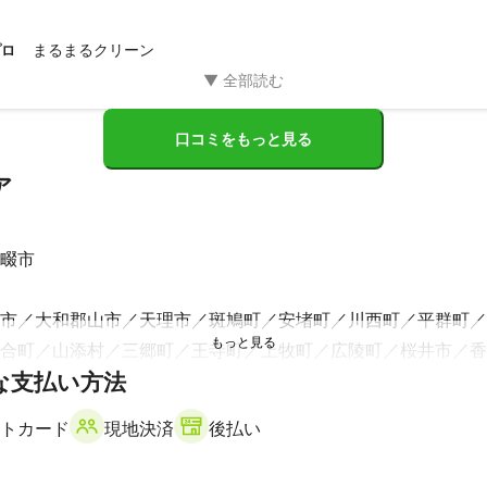
まるまるクリーン
プロ
口コミをもっと見る
ア
畷市
市
大和郡山市
天理市
斑鳩町
安堵町
川西町
平群町
合町
山添村
三郷町
王寺町
上牧町
広陵町
桜井市
香
な支払い方法
高田市
宇陀市
葛城市
明日香村
高取町
御所市
曽爾村
野村
御杖村
下市町
黒滝村
トカード
現地決済
後払い
】