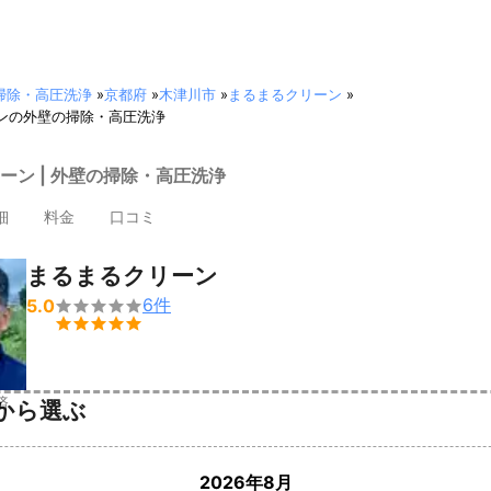
掃除・高圧洗浄
»
京都府
»
木津川市
»
まるまるクリーン
»
ンの外壁の掃除・高圧洗浄
ーン | 外壁の掃除・高圧洗浄
細
料金
口コミ
まるまるクリーン
6
件
5.0


済
から選ぶ
2026年8月