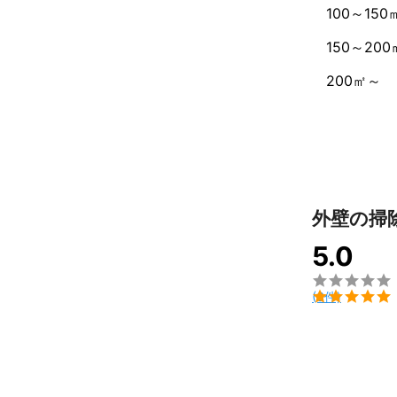
100～150
大手様よりお
150～200
200㎡～
外壁の掃
5.0


(6件)