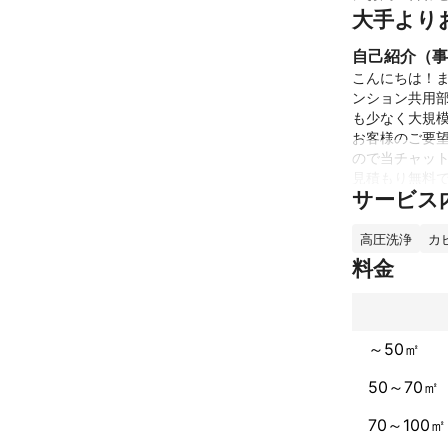
大手より
自己紹介（事
こんにちは！
ンション共用
も少なく大規模
お客様のご要
ので当チャッ
見積もり無料で
サービス
お客様のご都
対応させていた
万が一の為の
高圧洗浄
カ
料金
これまでの実
開業して3年
0年経験を積
ました。

～50㎡
エアコンクリー
内装工事者と
50～70㎡
アピールポイ
70～100㎡
お客様のご希望
全てのサービス