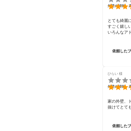

外壁の掃除・
とても綺麗に
すごく嬉しい
いろんなア
依頼した
ひらい
様


外壁の掃除・
家の外壁、
抜けてとて
依頼した