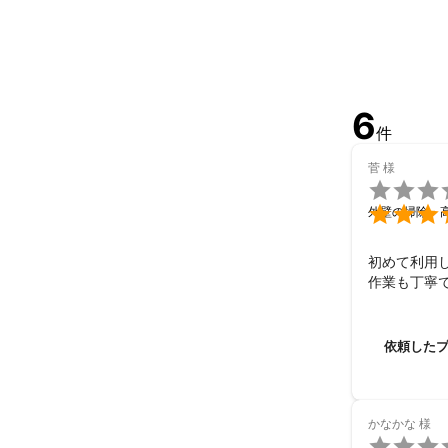
6
件
菅
様


外壁の掃除・
初めて利用し
作業も丁寧
依頼した
かなかな
様
