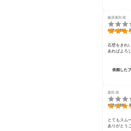
藤原康則
様


外壁の掃除・
石壁をきれ
あればよろ
依頼した
森田
様


外壁の掃除・
とてもスム
ありがとう