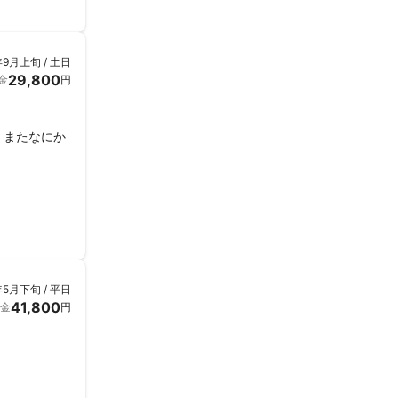
年9月上旬 / 土日
29,800
金
円
。またなにか
年5月下旬 / 平日
41,800
金
円