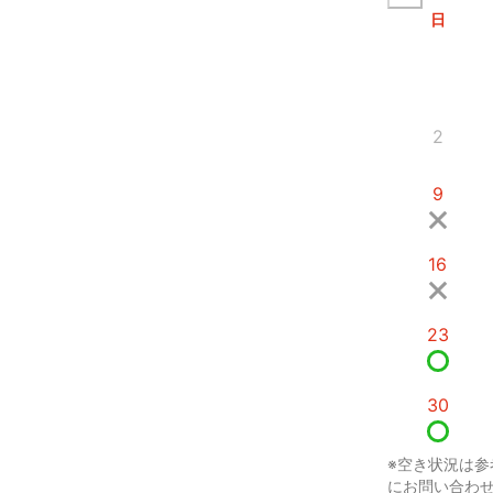
日
2
9
16
23
30
※空き状況は参
にお問い合わ