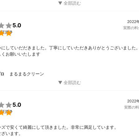
2022

5.0
実際の料

高圧洗浄
いにしていだだきました。丁寧にしていただきありがとうございました
しくお願いいたします
まるまるクリーン
プロ
2022

5.0
実際の料

高圧洗浄
ーズで安くて綺麗にして頂きました。非常に満足しています。

ございます。