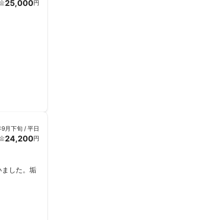
25,000
金
円
年9月下旬 / 平日
24,200
金
円
いました。垢