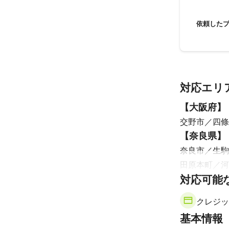
依頼した
対応エリ
【
大阪府
】
交野市
四條
【
奈良県
】
奈良市
生駒
田原本町
河
対応可能
橿原市
大和
吉野町
東吉
クレジッ
【
和歌山県
基本情報
橋本市