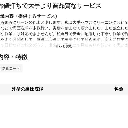
お値打ちで大手より高品質なサービス
業内容・提供するサービス）
まるまるクリーンの丸山と申します。私は大手ハウスクリーニング会社
部などで高圧洗浄を多数行い、実績を積ませて頂きました。まだ独立し
な作業には対応できませんが、私自身で安全に配慮した丁寧な作業で洗
望をよくお聞きして、気遣い心遣いで清掃させて頂きます。安全に作業
トで日程などご相談のうえ、出来れば現地にて見積もりを行いたく思い
す！

内容・特徴
合で現場見積もり出来ない場合でも、作業場所の詳細がわかるお写真を
だきます。

損害賠償保険加入済みですので安心してご依頼下さいませ。よろしくお
ビ防止コート
績
目ということで、当社としての実績はまだ浅いものの、大手ハウスクリー
外壁の高圧洗浄
料金
み、一般家庭や事業所・施設などであらゆる清掃作業の実績を上げ評価を
ニングに関しては通算1000台以上の作業を経験させていただいておりま
しての経験もあり、クロス張替えや壁穴補修・障子張替の経験も豊富で
ント
をよくお聞きしてそれに叶う様精進してまいります。

に私が担当させていただきます。
