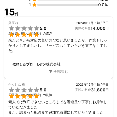
ー

1
0.0%
15
件
藤原
様
2024年11月下旬 / 平日

5.0
14,000
実際の料金
円

風呂釜（追い炊き配管）の洗浄
来たときから対応の良い方だなと思いましたが、作業もしっ
かりとしてましたし、サービスもしていただき文句なしでし
た。
Lefty株式会社
依頼したプロ
かんしん
様
2023年12月中旬 / 平日

5.0
31,800
実際の料金
円

風呂釜（追い炊き配管）の洗浄
素人では到底できないところまでを迅速且つ丁寧にお掃除し
ていただきました

また、詰まった配管まで追加で綺麗にしていただきました。
