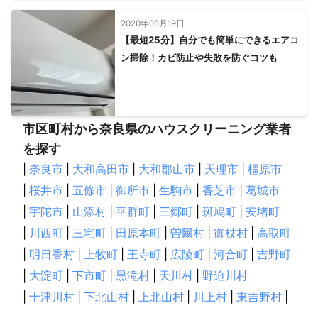
2020年05月19日
【最短25分】自分でも簡単にできるエアコ
ン掃除！カビ防止や失敗を防ぐコツも
市区町村から奈良県のハウスクリーニング業者
を探す
|
奈良市
|
大和高田市
|
大和郡山市
|
天理市
|
橿原市
|
桜井市
|
五條市
|
御所市
|
生駒市
|
香芝市
|
葛城市
|
宇陀市
|
山添村
|
平群町
|
三郷町
|
斑鳩町
|
安堵町
|
川西町
|
三宅町
|
田原本町
|
曽爾村
|
御杖村
|
高取町
|
明日香村
|
上牧町
|
王寺町
|
広陵町
|
河合町
|
吉野町
|
大淀町
|
下市町
|
黒滝村
|
天川村
|
野迫川村
|
十津川村
|
下北山村
|
上北山村
|
川上村
|
東吉野村
|