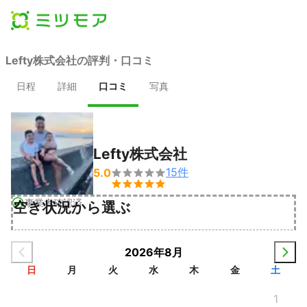
Lefty株式会社の評判・口コミ
日程
詳細
口コミ
写真
Lefty株式会社
15
件
5.0


事業者確認済
空き状況から選ぶ
2026年8月
日
月
火
水
木
金
土
1