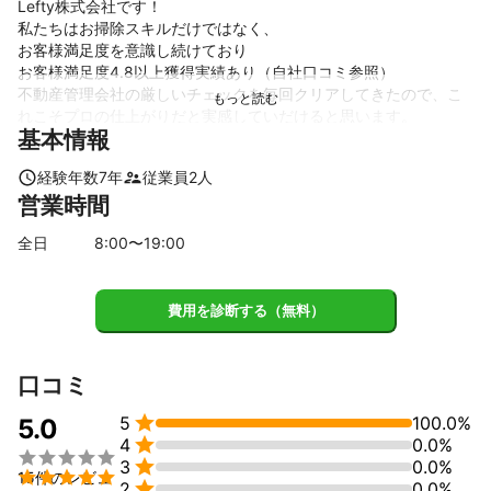
Lefty株式会社です！

私たちはお掃除スキルだけではなく、

お客様満足度を意識し続けており

お客様満足度4.8以上獲得実績あり（自社口コミ参照）

不動産管理会社の厳しいチェックを毎回クリアしてきたので、こ
れこそプロの仕上がりだと実感していだけると思います。

基本情報
是非お掃除の事ならLefty株式会社へ
これまでの実績
経験年数
7
年
従業員
2
人
ハウスクリーニング

営業時間
エアコンクリーニング

業務用エアコンクリーニング

全日
8
:00〜
19
:00
タワーマンション定期清掃

アパート、一軒家まで在宅も幅広く活動
アピールポイント
費用を診断する（無料）
不動産管理会社の厳しい審査にもクリア

落とせる汚れは一掃させます！

また技術職のエアコンクリーニングにおいても手際良く養生、分
口コミ
解、洗浄、組立をします。

選んでいただければ必ず満足していただける自信があります！


5
100.0%
5.0
是非Lefty株式会社にお任せ下さい！

4
0.0%


3
0.0%

15件のレビュ

2
0.0%