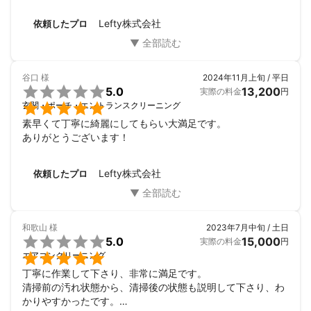
綺麗なお風呂で年越しできそうです。

ありがとうございました。

Lefty株式会社
依頼したプロ
またよろしくお願いします。
谷口
様
2024年11月上旬 / 平日

5.0
13,200
実際の料金
円

玄関・ポーチ・エントランスクリーニング
素早くて丁寧に綺麗にしてもらい大満足です。

ありがとうございます！
Lefty株式会社
依頼したプロ
和歌山
様
2023年7月中旬 / 土日

5.0
15,000
実際の料金
円

エアコンクリーニング
丁寧に作業して下さり、非常に満足です。

清掃前の汚れ状態から、清掃後の状態も説明して下さり、わ
かりやすかったです。
