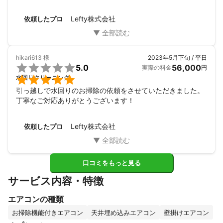
ありがとうございました。
Lefty株式会社
依頼したプロ
hikari613
様
2023年5月下旬 / 平日

5.0
56,000
実際の料金
円

水回りクリーニング
引っ越しで水回りのお掃除の依頼をさせていただきました。
丁寧なご対応ありがとうございます！
Lefty株式会社
依頼したプロ
口コミをもっと見る
サービス内容・特徴
エアコンの種類
お掃除機能付きエアコン
天井埋め込みエアコン
壁掛けエアコン