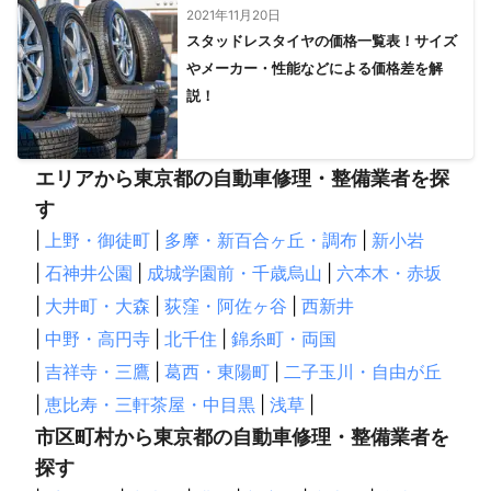
2021年11月20日
スタッドレスタイヤの価格一覧表！サイズ
やメーカー・性能などによる価格差を解
説！
エリアから東京都の自動車修理・整備業者を探
す
|
上野・御徒町
|
多摩・新百合ヶ丘・調布
|
新小岩
|
石神井公園
|
成城学園前・千歳烏山
|
六本木・赤坂
|
大井町・大森
|
荻窪・阿佐ヶ谷
|
西新井
|
中野・高円寺
|
北千住
|
錦糸町・両国
|
吉祥寺・三鷹
|
葛西・東陽町
|
二子玉川・自由が丘
|
恵比寿・三軒茶屋・中目黒
|
浅草
|
市区町村から東京都の自動車修理・整備業者を
探す