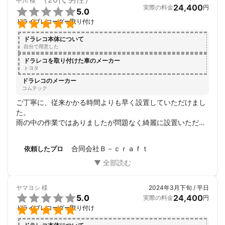
中川
様
24,400
実際の料金
円

5.0

ドライブレコーダー取り付け
ドラレコ本体について
自分で用意した
ドラレコを取り付けた車のメーカー
トヨタ
ドラレコのメーカー
コムテック
ご丁寧に、従来かかる時間よりも早く設置していただけまし
た。

雨の中の作業ではありましたが問題なく綺麗に設置いただけ
ました。

この度はありがとうございました。
合同会社Ｂ－ｃｒａｆｔ
依頼したプロ
ヤマヨシ
様
2024年3月下旬 / 平日

5.0
24,400
実際の料金
円

ドライブレコーダー取り付け