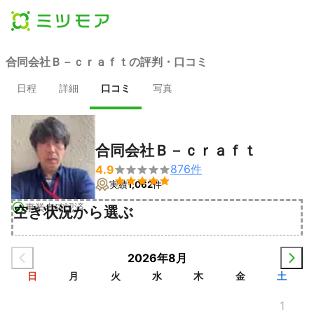
合同会社Ｂ－ｃｒａｆｔの評判・口コミ
日程
詳細
口コミ
写真
合同会社Ｂ－ｃｒａｆｔ
876
件
4.9


実績
1,062
件
事業者確認済
空き状況から選ぶ
2026年8月
日
月
火
水
木
金
土
1