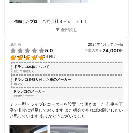
合同会社Ｂ－ｃｒａｆｔ
依頼したプロ
堀尾
様
2024年4月上旬 / 平日

5.0
24,000
実際の料金
円

ドライブレコーダー取り付け
ドラレコ本体について
自分で用意した
ドラレコを取り付けた車のメーカー
ホンダ
ドラレコのメーカー
その他メーカー
ミラー型ドライブレコーダーを設置して頂きました 仕事も丁
寧で非常に満足しております また機会があればお願いしたい
と思っています ありがとうございました