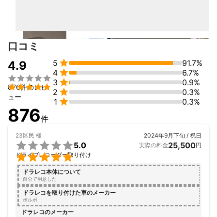
これまでの実績
■各ディーラー様での純正ナビゲーション取付・用品取付･エアロ
取付

■行政機関さまへのETC車載器の取付

■各企業様へのドライブレコーダーの取付

口コミ
■一般ユーザーさまへの出張取付

　乗用車からバス･タクシー･トラック・特殊車両等多数、取付年

5
91.7%
4.9
間実績1,000台以上

4
6.7%

アピールポイント

3
0.9%

876件のレビ
・お客様のご意見を伺い取付させて頂きます。


2
0.3%
ュー
・商品購入にお悩みの場合はアドバイス･サポート致します


1
0.3%
876
・取付に関し疑問･質問が有りましたら、お気軽にご連絡ください
件
ませ。
23区民
様
2024年9月下旬 / 祝日

5.0
25,500
実際の料金
円

ドライブレコーダー取り付け
ドラレコ本体について
自分で用意した
ドラレコを取り付けた車のメーカー
ボルボ
ドラレコのメーカー