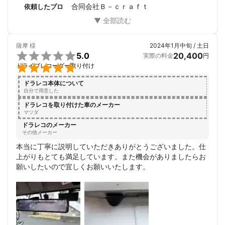
合同会社Ｂ－ｃｒａｆｔ
依頼したプロ
薩摩
様
2024年1月中旬 / 土日

5.0
20,400
実際の料金
円

ドライブレコーダー取り付け
ドラレコ本体について
自分で用意した
ドラレコを取り付けた車のメーカー
マツダ
ドラレコのメーカー
その他メーカー
本当に丁寧に説明していただきありがとうございました。仕
上がりもとても満足しています。また機会がありましたらお
願いしたいので宜しくお願いいたします。