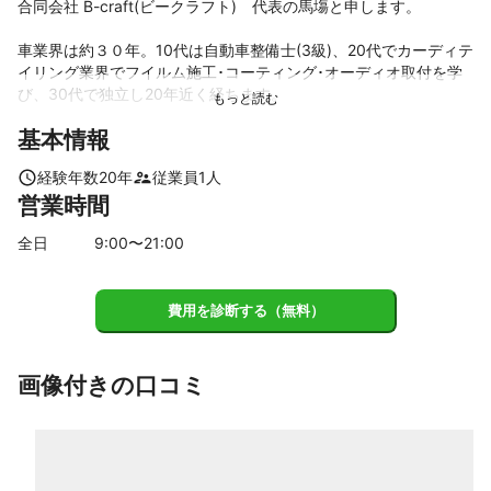
合同会社 B-craft(ビークラフト)　代表の馬塲と申します。

車業界は約３０年。10代は自動車整備士(3級)、20代でカーディテ
イリング業界でフイルム施工･コーティング･オーディオ取付を学
び、30代で独立し20年近く経ちます。

基本情報
最近では

・ネットで安く商品を買ったけれど、取付けてもらえるおみせが
経験年数
20
年
従業員
1
人
無い。

営業時間
・忙しくって、なかなか車を持ち込めない

・取付てもらったが、自分のイメージと違う

全日
9
:00〜
21
:00
等のお声をよくお伺い致しますが

そんなお客様のお悩みを『合同会社B-craft』がサポート致しま
費用を診断する（無料）
す。

【営業時間に関しまして】

作業受付は９時～･１２時～･１５時～の枠となっておられます

画像付きの口コミ
18時以降はご相談・ご質問の枠となっております。

18時以降・年末年始・GW・長期連休等もカレンダーは空けてお