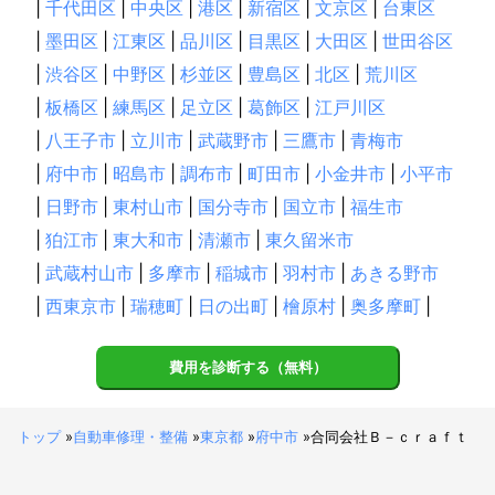
|
千代田区
|
中央区
|
港区
|
新宿区
|
文京区
|
台東区
|
墨田区
|
江東区
|
品川区
|
目黒区
|
大田区
|
世田谷区
|
渋谷区
|
中野区
|
杉並区
|
豊島区
|
北区
|
荒川区
|
板橋区
|
練馬区
|
足立区
|
葛飾区
|
江戸川区
|
八王子市
|
立川市
|
武蔵野市
|
三鷹市
|
青梅市
|
府中市
|
昭島市
|
調布市
|
町田市
|
小金井市
|
小平市
|
日野市
|
東村山市
|
国分寺市
|
国立市
|
福生市
|
狛江市
|
東大和市
|
清瀬市
|
東久留米市
|
武蔵村山市
|
多摩市
|
稲城市
|
羽村市
|
あきる野市
|
西東京市
|
瑞穂町
|
日の出町
|
檜原村
|
奥多摩町
|
費用を診断する（無料）
トップ
»
自動車修理・整備
»
東京都
»
府中市
»
合同会社Ｂ－ｃｒａｆｔ