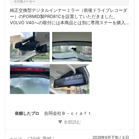
その他メーカー
純正交換型デジタルインナーミラー（前後ドライブレコーダ
ー）のPORMID製PRD81Cを設置していただきました。

VOLVO V40への取付には本商品とは別に専用ステーを購入
する必要がある事をご教授頂き、また、駐車監視機能やバッ
ク連動機能の設定要否などについても丁寧なご説明を頂くな
ど、専門的な知識や経験が豊富である事が推察されたため、
安心して設置をお任せする事が出来ました。

もちろん技術力も高く、インナーミラーと前後カメラを非常
に綺麗に設置して頂きました。

今後、何かしら取付設置の依頼をする機会がある際は、リピ
ートさせて頂こうと思います。
合同会社Ｂ－ｃｒａｆｔ
依頼したプロ
2026年6月下旬 / 土日
（20代 男性）