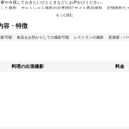
事や今残しておきたいひとときなどにお声かけください。

とした撮影、ポートレート撮影や企業様ECサイト商品撮影、店舗撮影な
内容・特徴
、料理写真、七五三、お宮参り、ニューボーンフォト、プロフィール写
アプリ向け写真撮影などお任せください！

撮影可能
食品をお預かりしての撮影可能
レストランの撮影
居酒屋・バ
サービスのオススメポイント記入させていただきます。

メポイント（写真館との比較）

人でもOK→定額料金でご家族様での撮影が可能。写真館では被写体の人
あります。

料理の出張撮影
料金
品→写真館ではカット数にて金額が決まるところが多いようです。当店
な構図の写真をお楽しみいただけます。（ピンボケや同じような写真は
ンプル→時間制ですのでお好みに応じて選択ください。

せ下さい。取りたいポーズなどございましたら、お申し付け下さい。

を撮って置くことは大事ですね。

記録しておくと、後々大きくなった時にお子様が見られたときに嬉しい