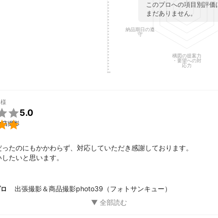
1
このプロへの項目別評価
品撮影、料理撮影まで手掛けておりますので様々な環境での撮影お任せ
まだありません。
アのメニューから、店舗でのメニュー撮影までお任せ下さい！
納品期日の遵
守
構図の提案力
・要望への対
応力
様

5.0

食店撮影
だったのにもかかわらず、対応していただき感謝しております。

いしたいと思います。
出張撮影＆商品撮影photo39（フォトサンキュー）
プロ