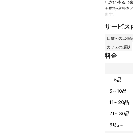
記念に残る出来
子供を被写体
ます。

サービス
メニュー撮影
真、マッチング
店舗への出張
下記へ出張撮影
カフェの撮影
料金
◎当店のオスス
・被写体は何
変わるところも
～5品
・全カット納
ですので様々
6～10品
す）

11～20品
・料金体系がシ
21～30品
七五三撮影お任
たくさん思い出
31品～
日々の成長を