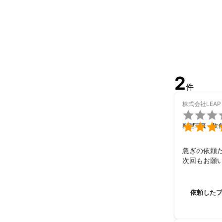
人物撮影から商
サービスエリ
2
件
株式会社LEAP


料理写真・飲
急ぎの依頼
次回もお願
依頼した