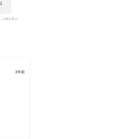
は
下さい！

人柄の良さ
3年前