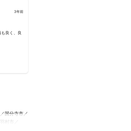
3年前
柄も良く、良
国分寺市
羽村市
区
狛江市