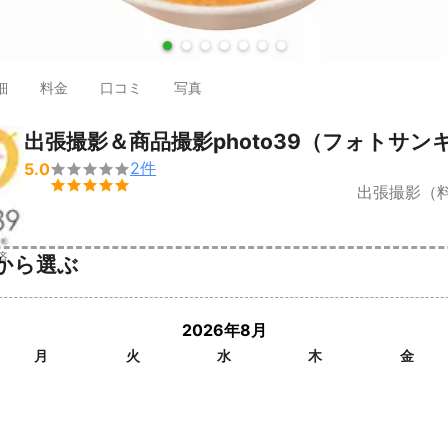
●
●
●
●
●
●
●
細
料金
口コミ
写真
出張撮影＆商品撮影photo39（フォトサン
2
件
5.0


出張撮影（料
済
から選ぶ
2026年8月
月
火
水
木
金