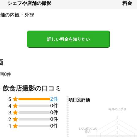
シェフや店舗の撮影
料金
、東京都エリアを主にお伺い致します。

舗の内観・外観
やご要望などございましたらお気軽にご相談いただけますと幸いです。
ております。

詳しい料金を知りたい
績
画
三、お宮参り、プロフィール写真

画0件
向け食事配食サービスお弁当メニュー撮影

すべて見る
スエリアでの食事メニュー撮影

・飲食店撮影の口コミ
ドの洋服商品撮影


2件
5
品撮影

項目別評価
貨商品撮影


0件
4
写真の上手さ
載用各種商品撮影


0件
3
5

0件
2
4
ント

0件
1
3
レスポンスの
りたい！などご要望ございましたら、お気軽にご相談下さい。

良さ
2