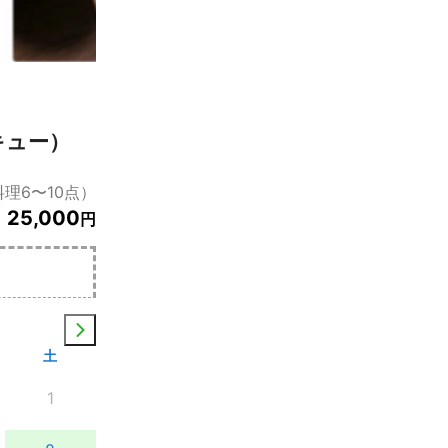
キュー）
理6〜10点）
25,000
円
土
1