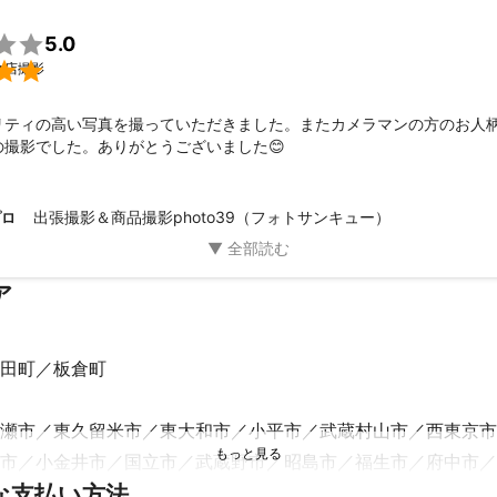

5.0

食店撮影
リティの高い写真を撮っていただきました。またカメラマンの方のお人
の撮影でした。ありがとうございました😊
出張撮影＆商品撮影photo39（フォトサンキュー）
プロ
ア
田町
板倉町
瀬市
東久留米市
東大和市
小平市
武蔵村山市
西東京市
市
小金井市
国立市
武蔵野市
昭島市
福生市
府中市
な支払い方法
市
日野市
調布市
杉並区
板橋区
多摩市
稲城市
中野