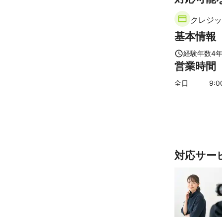
青梅市
八王
クレジッ
文京区
目黒
基本情報
墨田区
檜原
【
千葉県
】
経験年数
4
営業時間
流山市
野田
【
山梨県
】
全日
9
:
上野原市
小
【
埼玉県
】
所沢市
三芳
朝霞市
和光
さいたま市
対応サー
蓮田市
吉見
嵐山町
八潮
三郷市
東秩
深谷市
皆野
【
茨城県
】