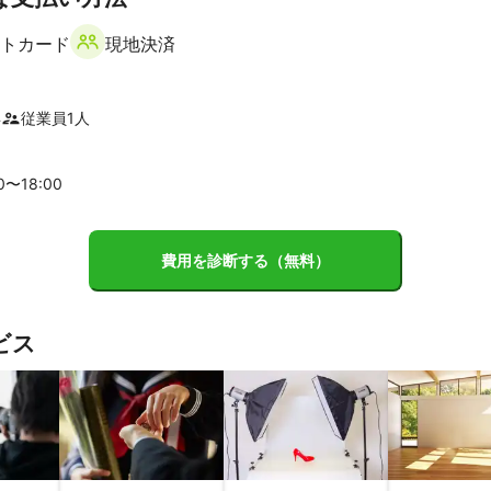
子市
あきる野市
日の出町
世田谷区
豊島区
北区
新宿
トカード
現地決済
区
町田市
千代田区
荒川区
足立区
港区
台東区
中央
村
葛飾区
江東区
大田区
奥多摩町
江戸川区
年
従業員
1
人
市
松戸市
市川市
浦安市
鎌ケ谷市
柏市
船橋市
00〜
18
:00
菅村
費用を診断する（無料）
町
新座市
狭山市
ふじみ野市
入間市
富士見市
志木市
市
日高市
鶴ヶ島市
戸田市
坂戸市
蕨市
川島町
毛呂
上尾市
飯能市
桶川市
川口市
鳩山町
越生町
北本市
ビス
町
東松山市
ときがわ町
白岡市
草加市
鴻巣市
越谷市
市
宮代町
春日部市
小川町
久喜市
横瀬町
松伏町
杉
父村
吉川市
行田市
幸手市
加須市
熊谷市
羽生市
寄
町
長瀞町
美里町