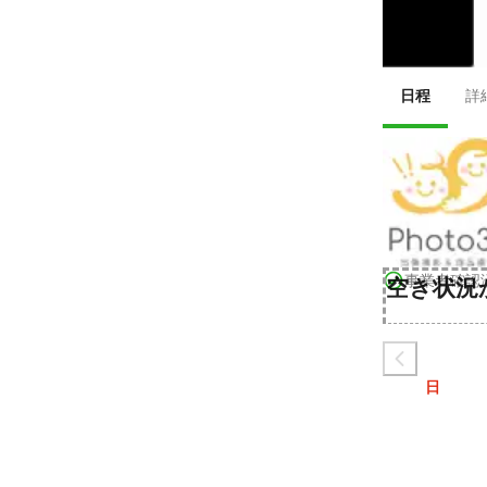
日程
詳
事業者確認
空き状況
日