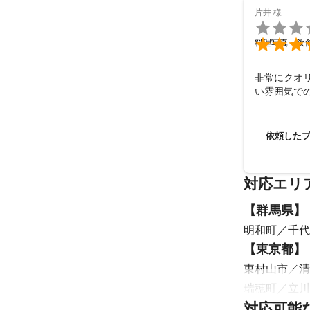
片井
様


料理写真・飲
非常にクオ
い雰囲気で
依頼した
対応エリ
【
群馬県
】
明和町
千代
【
東京都
】
東村山市
清
瑞穂町
立川
対応可能
練馬区
三鷹