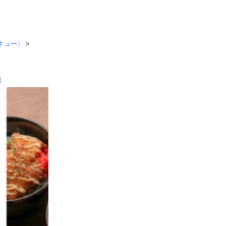
ンキュー）
»
影