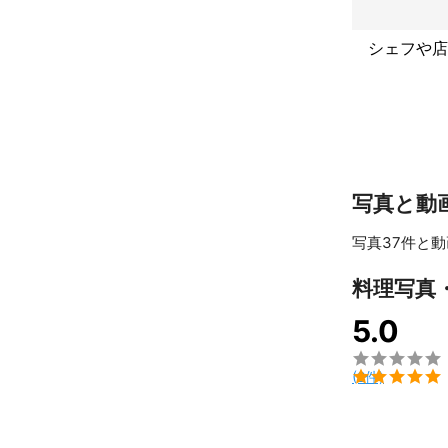
張地域は埼玉県
シェフや店
その他、ご質問
ご依頼お待ちし
これまでの実
主な撮影実績

写真と動
個人向けの七五
写真37件と動
高齢者介護施設
高速道路サービ
料理写真
アパレルブラン
5.0
フレグランス商
靴、鞄などの雑

ホームページ掲

(2件)
歯科医院撮影
アピールポイ
こんな感じで撮