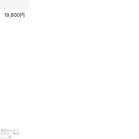
19,800円


費用のわかり
やすさ・納得
感