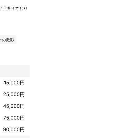
ど手掛けており
真、お見合い写
ーの撮影
数により金額が
15,000円
は全カット納品
省かせて頂きま
25,000円
45,000円
75,000円
90,000円
と思います。出