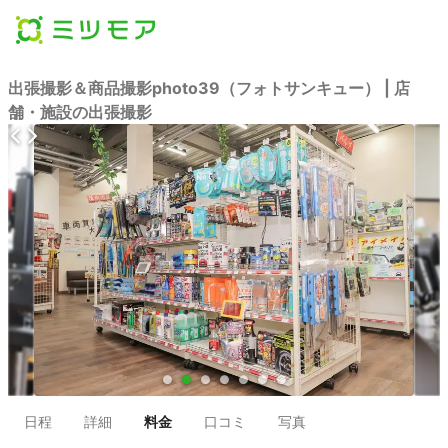
出張撮影＆商品撮影photo39（フォトサンキュー） | 店
舗・施設の出張撮影
●
●
●
●
●
●
●
日程
詳細
料金
口コミ
写真