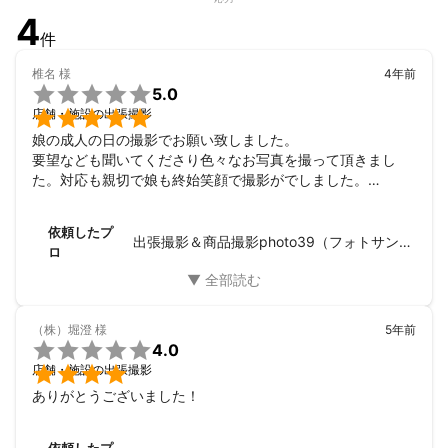
4
件
椎名
様
4年前

5.0

店舗・施設の出張撮影
娘の成人の日の撮影でお願い致しました。

要望なども聞いてくださり色々なお写真を撮って頂きまし
た。対応も親切で娘も終始笑顔で撮影がでしました。

素敵なお写真、ありがとうございました
依頼したプ
出張撮影＆商品撮影photo39（フォトサンキュー）
ロ
（株）堀澄
様
5年前

4.0

店舗・施設の出張撮影
ありがとうございました！
依頼したプ