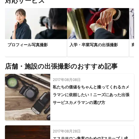
対応サービス
行田市
幸手市
加須市
熊谷市
羽生市
寄居町
深谷市
皆野町
長瀞町
美里町
【
茨城県
】
五霞町
境町
坂東市
守谷市
【
神奈川県
】
プロフィール写真撮影
入学・卒業写真の出張撮影
商
相模原市
川崎市
愛川町
座間市
大和市
横浜市
清川村
綾瀬市
厚木市
海老名市
伊勢原市
寒川町
藤沢市
秦野市
店舗・施設の出張撮影のおすすめ記事
2017年08月08日
私たちの価値をちゃんと撮ってくれるカメ
ラマンに依頼したい！ニーズにあった出張
サービスカメラマンの選び方
2017年08月28日
エステサロン集客のための7ステップ｜成