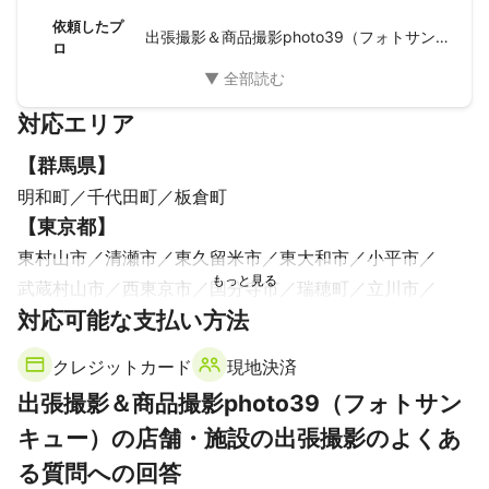
迅速な対応に感謝いたします。
依頼したプ
出張撮影＆商品撮影photo39（フォトサンキュー）
ロ
対応エリア
【
群馬県
】
明和町
千代田町
板倉町
【
東京都
】
東村山市
清瀬市
東久留米市
東大和市
小平市
武蔵村山市
西東京市
国分寺市
瑞穂町
立川市
対応可能な支払い方法
小金井市
国立市
武蔵野市
昭島市
福生市
府中市
羽村市
練馬区
三鷹市
日野市
調布市
杉並区
クレジットカード
現地決済
板橋区
多摩市
稲城市
中野区
狛江市
青梅市
出張撮影＆商品撮影photo39（フォトサン
八王子市
あきる野市
日の出町
世田谷区
豊島区
キュー）の店舗・施設の出張撮影のよくあ
北区
新宿区
渋谷区
文京区
目黒区
町田市
る質問への回答
千代田区
荒川区
足立区
港区
台東区
中央区