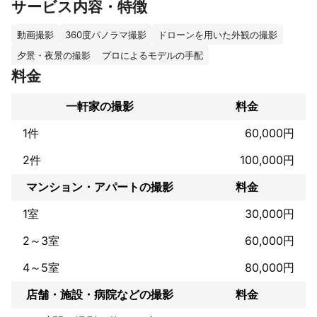
サービス内容・特徴
ト撮影、商品撮影等様々なシチュエーションでのライティング撮
影技術を習得しております。

お気軽にお問い合わせください。
動画撮影
360度パノラマ撮影
ドローンを用いた外観の撮影
これまでの実績
夕景・夜景の撮影
プロによるモデルの手配
主な撮影実績

料金
個人向けの七五三、お宮参り、プロフィール写真

一軒家の撮影
料金
1件
60,000円
高齢者介護施設向け食事配食サービスお弁当メニュー撮影

高速道路サービスエリアでの食事メニュー撮影

2件
100,000円
アパレルブランドの洋服商品撮影

フレグランス商品撮影

マンション・アパートの撮影
料金
靴、鞄などの雑貨商品撮影

ホームページ掲載用各種商品撮影

1室
30,000円
歯科医院撮影
アピールポイント
2～3室
60,000円
こんな感じで撮りたい！などご要望ございましたら、お気軽にご
相談下さい。

4～5室
80,000円
店舗・施設・病院などの撮影
料金
人物撮影から商品撮影、料理撮影まで手掛けておりますので様々
な環境での撮影お任せ下さい！
