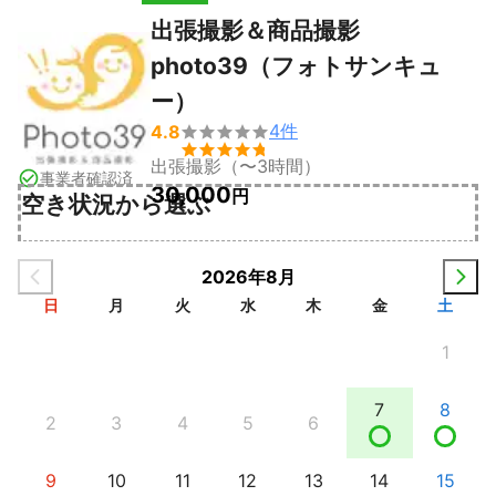
出張撮影＆商品撮影
photo39（フォトサンキュ
ー）
4
件
4.8


出張撮影（〜3時間）
事業者確認済
30,000
円
空き状況から選ぶ
2026年8月
日
月
火
水
木
金
土
1
7
8
2
3
4
5
6
9
10
11
12
13
14
15