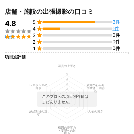
すべて見る
店舗・施設の出張撮影の口コミ

3件
4.8
5

1件
4


0件
3

(4件)

0件
2

0件
1
項目別評価
写真の上手さ
5
4
3
レスポンスの
費用のわかり
良さ
やすさ・納得
2
感
1
このプロへの項目別評価は
まだありません。
納品期日の遵
人柄の良さ
守
構図の提案力
・要望への対
応力