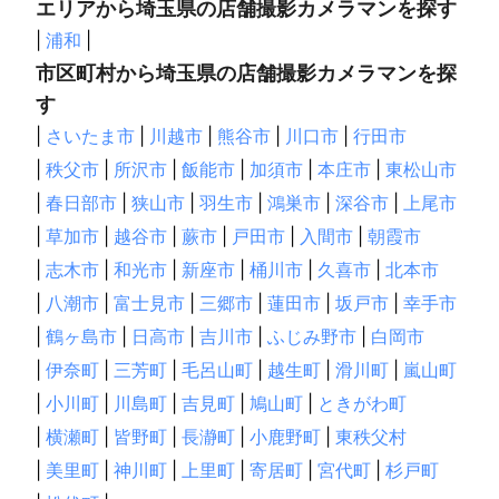
エリアから埼玉県の店舗撮影カメラマンを探す
|
浦和
|
市区町村から埼玉県の店舗撮影カメラマンを探
す
|
さいたま市
|
川越市
|
熊谷市
|
川口市
|
行田市
|
秩父市
|
所沢市
|
飯能市
|
加須市
|
本庄市
|
東松山市
|
春日部市
|
狭山市
|
羽生市
|
鴻巣市
|
深谷市
|
上尾市
|
草加市
|
越谷市
|
蕨市
|
戸田市
|
入間市
|
朝霞市
|
志木市
|
和光市
|
新座市
|
桶川市
|
久喜市
|
北本市
|
八潮市
|
富士見市
|
三郷市
|
蓮田市
|
坂戸市
|
幸手市
|
鶴ヶ島市
|
日高市
|
吉川市
|
ふじみ野市
|
白岡市
|
伊奈町
|
三芳町
|
毛呂山町
|
越生町
|
滑川町
|
嵐山町
|
小川町
|
川島町
|
吉見町
|
鳩山町
|
ときがわ町
|
横瀬町
|
皆野町
|
長瀞町
|
小鹿野町
|
東秩父村
|
美里町
|
神川町
|
上里町
|
寄居町
|
宮代町
|
杉戸町