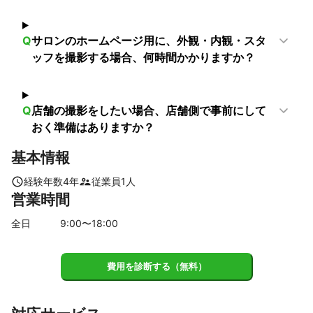
品川区
墨田区
檜原村
葛飾区
江東区
大田区
奥多摩町
江戸川区
Q
サロンのホームページ用に、外観・内観・スタ
【
千葉県
】
ッフを撮影する場合、何時間かかりますか？
流山市
野田市
松戸市
市川市
浦安市
鎌ケ谷市
柏市
船橋市
【
山梨県
】
Q
店舗の撮影をしたい場合、店舗側で事前にして
上野原市
小菅村
おく準備はありますか？
【
埼玉県
】
基本情報
所沢市
三芳町
新座市
狭山市
ふじみ野市
入間市
経験年数
4
年
従業員
1
人
富士見市
志木市
川越市
朝霞市
和光市
日高市
営業時間
鶴ヶ島市
戸田市
坂戸市
蕨市
川島町
毛呂山町
さいたま市
上尾市
飯能市
桶川市
川口市
鳩山町
全日
9
:00〜
18
:00
越生町
北本市
伊奈町
蓮田市
吉見町
東松山市
ときがわ町
白岡市
草加市
鴻巣市
越谷市
滑川町
費用を診断する（無料）
嵐山町
八潮市
宮代町
春日部市
小川町
久喜市
横瀬町
松伏町
杉戸町
三郷市
東秩父村
吉川市