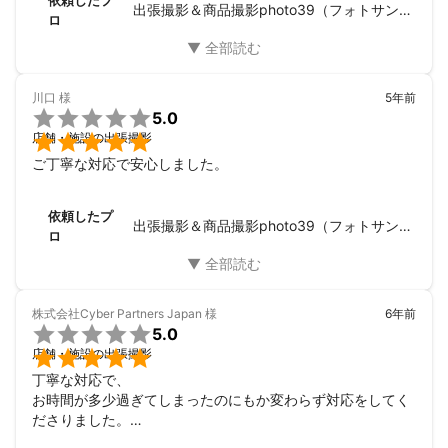
出張撮影＆商品撮影photo39（フォトサンキュー）
ロ
川口
様
5年前

5.0

店舗・施設の出張撮影
ご丁寧な対応で安心しました。
依頼したプ
出張撮影＆商品撮影photo39（フォトサンキュー）
ロ
株式会社Cyber Partners Japan
様
6年前

5.0

店舗・施設の出張撮影
丁寧な対応で、

お時間が多少過ぎてしまったのにもか変わらず対応をしてく
ださりました。

お写真も早急に当日にお送りしてくださり、
