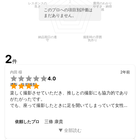
2
レスポンスの
費用のわかり
お早めにご相談くださいませ。

良さ
やすさ・納得
1
このプロへの項目別評価は
感
クリエイティブ周りの事ならご相談に乗れます。

まだありません。
またデータ便。、USBメモリなどのデータお渡しは可能です。

是非一度ご連絡いただけたら嬉しいです。

納品期日の遵
撮影時の雰囲
守
気作り
よろしくお願いします。
これまでの実績
2
クライアントは大手代理店から市内の企業、有名飲食店、歴史の
件
ある劇場、某大学、メジャーアーティストなど多岐に渡り、

主に企業、広告、イベントなどの写真を撮っております。長年、
内田
様
2年前
ウェディング、プロフィール、ライブ写真を撮っており、その人

4.0
らしさをだす人物撮影が得意です。物撮り、料理写真、店舗写

遺影・生前撮影
真、施工などの写真も承ります。

楽しく撮影させていただき、推しとの撮影にも協力的であり
企業のPVなどの映像、ドローンによる空撮など、ディレクション
がたがったです。

から映像ももち選択いただいたご希望内容に基づいて算出した金
でも、座って撮影したときに足を開いてしまっていて女性ら
額

しく写ってなかったのが残念でした。客観的にしか見られな
額装やアルバム、チラシやカタログ、パンフレットのデザイン込
い本人の癖などがありますので、注意してもらえたらもっと
みオールインワンで承ります。

三條 康貴
依頼したプロ
おしとやかに見える写真になったかとおもいます。
それ以外にイベント運営、制作のご相談ものります。
アピールポイント
元古着屋、アパレルで働いてたので、
