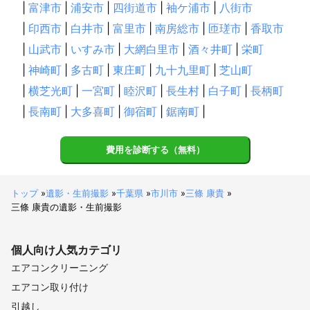
|
富津市
|
浦安市
|
四街道市
|
袖ケ浦市
|
八街市
|
印西市
|
白井市
|
富里市
|
南房総市
|
匝瑳市
|
香取市
|
山武市
|
いすみ市
|
大網白里市
|
酒々井町
|
栄町
|
神崎町
|
多古町
|
東庄町
|
九十九里町
|
芝山町
|
横芝光町
|
一宮町
|
睦沢町
|
長生村
|
白子町
|
長柄町
|
長南町
|
大多喜町
|
御宿町
|
鋸南町
|
費用を診断する（無料）
トップ
»
遺影・生前撮影
»
千葉県
»
市川市
»
三條 康貴
»
三條 康貴の遺影・生前撮影
個人向け
人気カテゴリ
エアコンクリーニング
エアコン取り付け
引越し