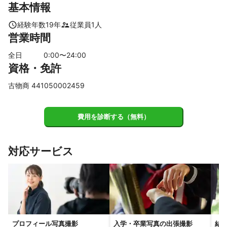
基本情報
立川市
日野市
武蔵村山市
【
千葉県
】
経験年数
19
年
従業員
1
人
営業時間
市川市
船橋市
鎌ケ谷市
松戸市
浦安市
習志野市
白井市
八千代市
柏市
流山市
我孫子市
四街道市
全日
0
:00〜
24
:00
資格・免許
印西市
千葉市
佐倉市
栄町
酒々井町
野田市
八街市
袖ケ浦市
富里市
木更津市
成田市
長柄町
古物商 441050002459
市原市
東金市
芝山町
大網白里市
山武市
神崎町
茂原市
長南町
多古町
九十九里町
費用を診断する（無料）
【
埼玉県
】
三郷市
八潮市
草加市
吉川市
川口市
越谷市
対応サービス
蕨市
松伏町
戸田市
和光市
朝霞市
春日部市
さいたま市
志木市
新座市
富士見市
杉戸町
宮代町
三芳町
蓮田市
上尾市
白岡市
ふじみ野市
伊奈町
幸手市
所沢市
桶川市
川越市
久喜市
狭山市
北本市
川島町
【
茨城県
】
プロフィール写真撮影
入学・卒業写真の出張撮影
結