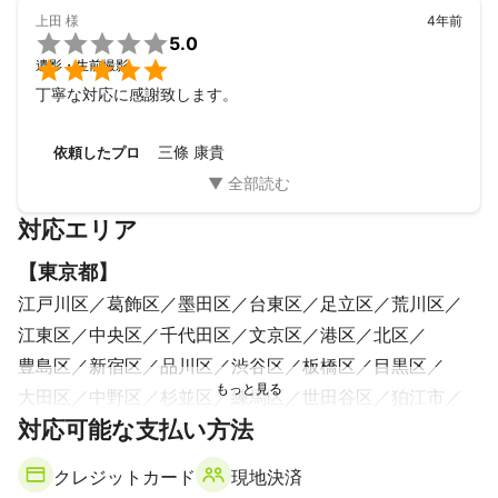
ファッションには強いです。

上田
様
4年前
また子供写真館で働いてた事もありますので、子供が好き、笑顔

5.0
引き出す事も得意です。


遺影・生前撮影
丁寧な対応に感謝致します。
また狭いですが、

千葉県市川市にスタジオあります。

フォトマスター検定2級

三條 康貴
依頼したプロ
機材、スタジオ機材も豊富に持っております。

対応エリア
そして地元市川市で色々動いており、人脈、人の繋がりもあるの
で、別の部分でも協力できればと思っております。
【
東京都
】
江戸川区
葛飾区
墨田区
台東区
足立区
荒川区
江東区
中央区
千代田区
文京区
港区
北区
豊島区
新宿区
品川区
渋谷区
板橋区
目黒区
大田区
中野区
杉並区
練馬区
世田谷区
狛江市
対応可能な支払い方法
武蔵野市
三鷹市
調布市
西東京市
清瀬市
東久留米市
小金井市
稲城市
小平市
府中市
クレジットカード
現地決済
東村山市
国分寺市
国立市
東大和市
多摩市