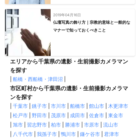
2019年04月16日
仏壇写真の飾り方｜宗教的意味と一般的な
マナーで知っておくべきこと
エリアから千葉県の遺影・生前撮影カメラマン
を探す
|
船橋・西船橋・津田沼
|
市区町村から千葉県の遺影・生前撮影カメラマ
ンを探す
|
千葉市
|
銚子市
|
市川市
|
船橋市
|
館山市
|
木更津市
|
松戸市
|
野田市
|
茂原市
|
成田市
|
佐倉市
|
東金市
|
旭市
|
習志野市
|
柏市
|
勝浦市
|
市原市
|
流山市
|
八千代市
|
我孫子市
|
鴨川市
|
鎌ケ谷市
|
君津市