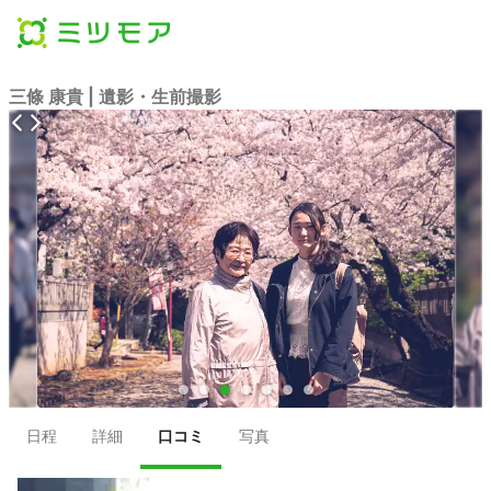
三條 康貴 | 遺影・生前撮影
●
●
●
●
●
●
●
日程
詳細
口コミ
写真