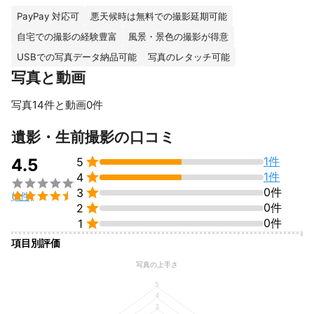
また主にポートレート撮影を作品として撮り続けており、自身が
PayPay 対応可
悪天候時は無料での撮影延期可能
あります。

自宅での撮影の経験豊富
風景・景色の撮影が得意
そしてカメラマンとして大事な、

USBでの写真データ納品可能
写真のレタッチ可能
事前の打ち合わせはもちろん、人とのコミュニケーション取るこ
写真と動画
とでよりその人らしさを映し出す事を大事に考えてます。

また撮影者様の想いを込めて撮影させていただきます。

写真14件と動画0件
白バックのみですが、

すべて見る
遺影・生前撮影の口コミ
自分のスタジオを持っており、

また市川市内のレンタルスペースやカフェなども繋がっており、


1件
4.5
5
イメージによってご提案できます。


1件
4


0件
3

(2件)
また撮影はもちろんの事、


0件
2
ヘアメイクなどそれ以外のご要望(納品や受け渡し方法)にもお応え

0件
1
できるかと思います。

また撮影はもちろんの事、

項目別評価
それ以外のご要望にもお応えできるかと思います。

写真の上手さ
撮影内容によってはお見積金額は若干変わります。

上記ご理解、ご相談の方よろしくお願いいたします。

5
ご要望やイメージなどございましたらご連絡ください。

4
3
また動画撮影、ヘアメイクなどは外注になりますので、
