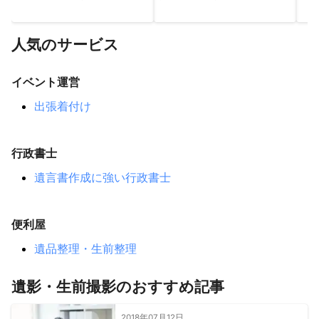
取手市
守谷市
利根町
つくばみらい市
龍ケ崎市
河内町
牛久市
常総市
坂東市
阿見町
つくば市
人気のサービス
境町
五霞町
稲敷市
土浦市
美浦村
【
神奈川県
】
イベント運営
川崎市
横浜市
出張着付け
行政書士
遺言書作成に強い行政書士
便利屋
遺品整理・生前整理
遺影・生前撮影のおすすめ記事
2018年07月12日