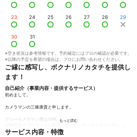
23
24
25
26
27
28
29
30
31
※空き状況は参考情報です。予約確定にはプロの確認が必要です。
※以降の予定を希望の場合は、プロにお問い合わせください。
ご縁に感写し、ボクナリノカタチを提供し
ます！
自己紹介（事業内容・提供するサービス）
初めまして。

カメラマンの三條康貴と申します。

フリーカメラマン歴は16年、

宣材写真やプロフィール写真、特にアーティストのアー写など、

サービス内容・特徴
数多く撮って参りました。
