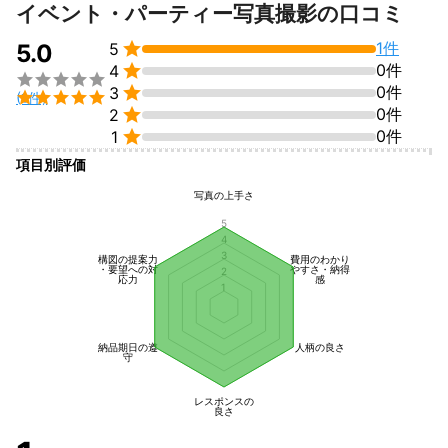
すべて見る
イベント・パーティー写真撮影の口コミ
そして地元市川市で色々動いており、人脈、人の繋がりもあるの

1件
5.0
5
で、別の部分でも協力できればと思っております。

0件
4


0件
3

(1件)

0件
2

0件
1
項目別評価
写真の上手さ
5
4
3
構図の提案力
費用のわかり
・要望への対
やすさ・納得
2
応力
感
1
納品期日の遵
人柄の良さ
守
レスポンスの
良さ