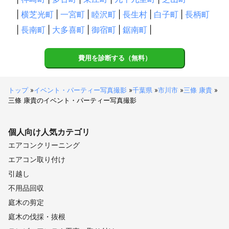
|
横芝光町
|
一宮町
|
睦沢町
|
長生村
|
白子町
|
長柄町
|
長南町
|
大多喜町
|
御宿町
|
鋸南町
|
費用を診断する（無料）
トップ
»
イベント・パーティー写真撮影
»
千葉県
»
市川市
»
三條 康貴
»
三條 康貴のイベント・パーティー写真撮影
個人向け
人気カテゴリ
エアコンクリーニング
エアコン取り付け
引越し
不用品回収
庭木の剪定
庭木の伐採・抜根