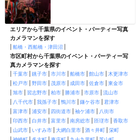
エリアから千葉県のイベント・パーティー写真
カメラマンを探す
|
船橋・西船橋・津田沼
|
市区町村から千葉県のイベント・パーティー写
真カメラマンを探す
|
千葉市
|
銚子市
|
市川市
|
船橋市
|
館山市
|
木更津市
|
松戸市
|
野田市
|
茂原市
|
成田市
|
佐倉市
|
東金市
|
旭市
|
習志野市
|
柏市
|
勝浦市
|
市原市
|
流山市
|
八千代市
|
我孫子市
|
鴨川市
|
鎌ケ谷市
|
君津市
|
富津市
|
浦安市
|
四街道市
|
袖ケ浦市
|
八街市
|
印西市
|
白井市
|
富里市
|
南房総市
|
匝瑳市
|
香取市
|
山武市
|
いすみ市
|
大網白里市
|
酒々井町
|
栄町
|
神崎町
|
多古町
|
東庄町
|
九十九里町
|
芝山町