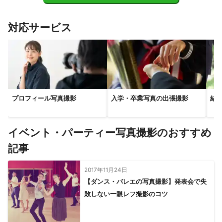
【
埼玉県
】
三郷市
八潮市
草加市
吉川市
川口市
越谷市
対応サービス
蕨市
松伏町
戸田市
和光市
朝霞市
春日部市
さいたま市
志木市
新座市
富士見市
杉戸町
宮代町
三芳町
蓮田市
上尾市
白岡市
ふじみ野市
伊奈町
幸手市
所沢市
桶川市
川越市
久喜市
狭山市
北本市
川島町
【
茨城県
】
プロフィール写真撮影
入学・卒業写真の出張撮影
結
取手市
守谷市
利根町
つくばみらい市
龍ケ崎市
河内町
牛久市
常総市
坂東市
阿見町
つくば市
イベント・パーティー写真撮影のおすすめ
境町
五霞町
稲敷市
土浦市
美浦村
記事
【
神奈川県
】
川崎市
横浜市
2017年11月24日
【ダンス・バレエの写真撮影】発表会で失
敗しない一眼レフ撮影のコツ