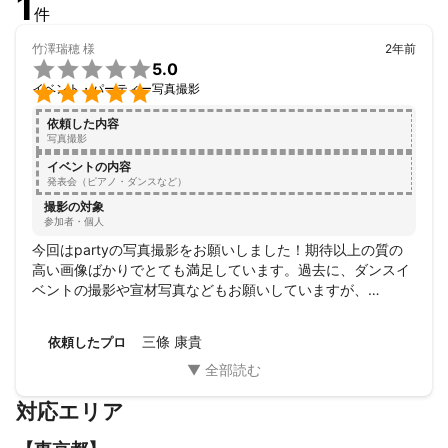
1
件
竹澤瑞穂
様
2年前

5.0

イベント・パーティー写真撮影
依頼した内容
写真撮影
イベントの内容
発表会（ピアノ・ダンスなど）
撮影の対象
参加者・個人
今回はpartyの写真撮影をお願いしました！期待以上の質の
高い画像ばかりでとても満足しています。過去に、ダンスイ
ベントの撮影や宣材写真などもお願いしていますが、

どれも期待以上です！毎回、頼んでよかったと思えるのでお
すすめです！
三條 康貴
依頼したプロ
対応エリア