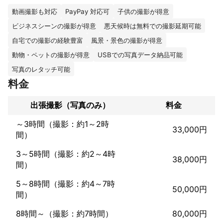
その日が特別な日になる事をモットーに、

大事な一日を撮らせていただきます。

動画撮影も対応
PayPay 対応可
子供の撮影が得意
ビジネスシーンの撮影が得意
悪天候時は無料での撮影延期可能
カメラマンとして大事な人とのコミュニケーション取ることでよ
りイベントなどに溶け込む事で、

自宅での撮影の経験豊富
風景・景色の撮影が得意
自分も参加してる、

動物・ペットの撮影が得意
USBでの写真データ納品可能
その臨場感を映し出していきます。

写真のレタッチ可能
また撮影はもちろんの事、

料金
それ以外のご要望にもお応えできるかと思います。

撮影内容によってはお見積金額は若干変わります。

出張撮影（写真のみ）
料金
上記ご理解、ご相談の方よろしくお願いいたします。

ご要望やイメージなどございましたらご連絡ください。

～3時間（撮影：約1～2時
33,000円
また動画撮影、ヘアメイクなどは外注になりますので、

間）
お早めにご相談くださいませ。

クリエイティブ周りの事ならご相談に乗れます。

3～5時間（撮影：約2～4時
38,000円
またデータ便。、USBメモリなどのデータお渡しは可能です。

間）
是非一度ご連絡いただけたら嬉しいです。

5～8時間（撮影：約4～7時
50,000円
間）
よろしくお願いします。
これまでの実績
8時間～（撮影：約7時間）
80,000円
クライアントは大手代理店から市内の企業、有名飲食店、歴史の