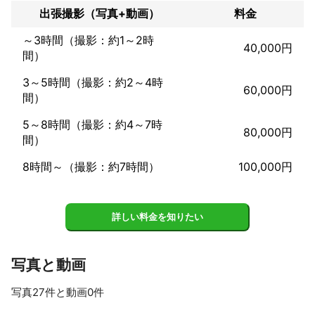
ある劇場、某大学、メジャーアーティストなど多岐に渡り、

出張撮影（写真+動画）
料金
主に企業、広告、イベントなどの写真を撮っております。長年、
～3時間（撮影：約1～2時
ウェディング、プロフィール、ライブ写真を撮っており、その人
40,000円
らしさをだす人物撮影が得意です。物撮り、料理写真、店舗写
間）
真、施工などの写真も承ります。

3～5時間（撮影：約2～4時
企業のPVなどの映像、ドローンによる空撮など、ディレクション
60,000円
から映像ももち選択いただいたご希望内容に基づいて算出した金
間）
額

5～8時間（撮影：約4～7時
額装やアルバム、チラシやカタログ、パンフレットのデザイン込
80,000円
みオールインワンで承ります。

間）
それ以外にイベント運営、制作のご相談ものります。
8時間～（撮影：約7時間）
100,000円
アピールポイント
元古着屋、アパレルで働いてたので、

ファッションには強いです。

また子供写真館で働いてた事もありますので、子供が好き、笑顔
詳しい料金を知りたい
引き出す事も得意です。

また狭いですが、

写真と動画
千葉県市川市にスタジオあります。

フォトマスター検定2級

写真27件と動画0件
機材、スタジオ機材も豊富に持っております。
