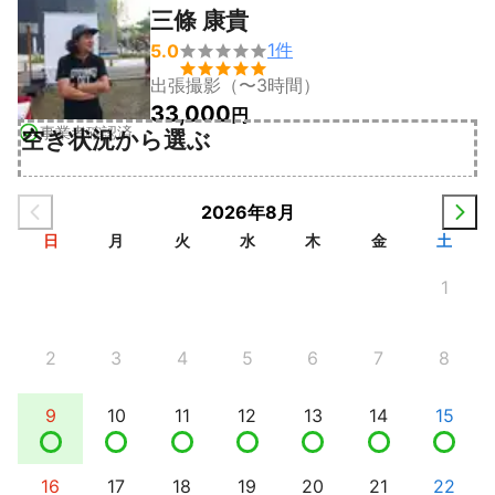
三條 康貴
1
件
5.0


出張撮影（〜3時間）
33,000
円
事業者確認済
空き状況から選ぶ
2026年8月
日
月
火
水
木
金
土
1
2
3
4
5
6
7
8
9
10
11
12
13
14
15
16
17
18
19
20
21
22