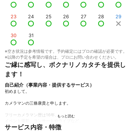
23
24
25
26
27
28
29
30
31
※空き状況は参考情報です。予約確定にはプロの確認が必要です。
※以降の予定を希望の場合は、プロにお問い合わせください。
ご縁に感写し、ボクナリノカタチを提供し
ます！
自己紹介（事業内容・提供するサービス）
初めまして。

カメラマンの三條康貴と申します。

フリーカメラマン歴は16年、

イベント撮影、コンサートやライブなど、

サービス内容・特徴
数多く撮って参りました。
