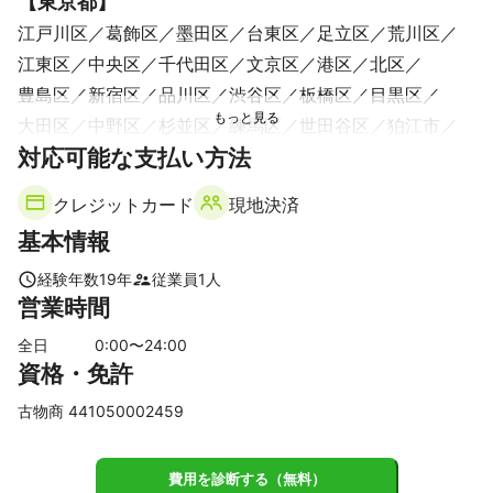
【
東京都
】
江戸川区
葛飾区
墨田区
台東区
足立区
荒川区
江東区
中央区
千代田区
文京区
港区
北区
豊島区
新宿区
品川区
渋谷区
板橋区
目黒区
大田区
中野区
杉並区
練馬区
世田谷区
狛江市
対応可能な支払い方法
武蔵野市
三鷹市
調布市
西東京市
清瀬市
東久留米市
小金井市
稲城市
小平市
府中市
クレジットカード
現地決済
東村山市
国分寺市
国立市
東大和市
多摩市
基本情報
立川市
日野市
武蔵村山市
【
千葉県
】
経験年数
19
年
従業員
1
人
営業時間
市川市
船橋市
鎌ケ谷市
松戸市
浦安市
習志野市
白井市
八千代市
柏市
流山市
我孫子市
四街道市
全日
0
:00〜
24
:00
資格・免許
印西市
千葉市
佐倉市
栄町
酒々井町
野田市
八街市
袖ケ浦市
富里市
木更津市
成田市
長柄町
古物商 441050002459
市原市
東金市
芝山町
大網白里市
山武市
神崎町
茂原市
長南町
多古町
九十九里町
費用を診断する（無料）