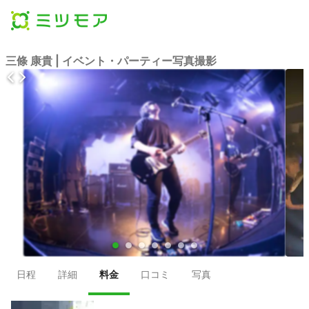
三條 康貴 | イベント・パーティー写真撮影
●
●
●
●
●
●
●
日程
詳細
料金
口コミ
写真